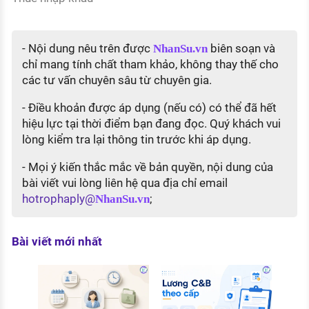
- Nội dung nêu trên được
biên soạn và
NhanSu.vn
chỉ mang tính chất tham khảo, không thay thế cho
các tư vấn chuyên sâu từ chuyên gia.
- Điều khoản được áp dụng (nếu có) có thể đã hết
hiệu lực tại thời điểm bạn đang đọc. Quý khách vui
lòng kiểm tra lại thông tin trước khi áp dụng.
- Mọi ý kiến thắc mắc về bản quyền, nội dung của
bài viết vui lòng liên hệ qua địa chỉ email
hotrophaply@
;
NhanSu.vn
Bài viết mới nhất
Thực
gì? C
và đi