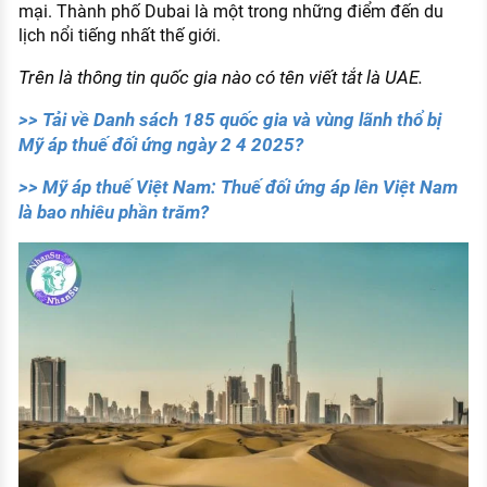
mại. Thành phố Dubai là một trong những điểm đến du
lịch nổi tiếng nhất thế giới.
Trên là thông tin quốc gia nào có tên viết tắt là UAE.
>> Tải về Danh sách 185 quốc gia và vùng lãnh thổ bị
Mỹ áp thuế đối ứng ngày 2 4 2025?
>> Mỹ áp thuế Việt Nam: Thuế đối ứng áp lên Việt Nam
là bao nhiêu phần trăm?