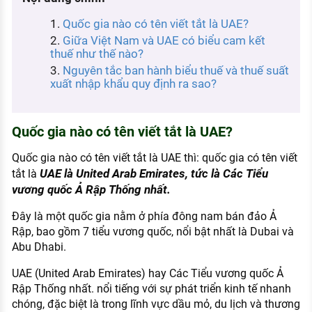
KHÁM PHÁ NGHỀ NGHIỆP
Quốc gia nào có tên viết tắt là UAE?
Tử vi nghề nghiệp
Giữa Việt Nam và UAE có biểu cam kết
thuế như thế nào?
Kỹ năng nghề nghiệp
Nguyên tắc ban hành biểu thuế và thuế suất
xuất nhập khẩu quy định ra sao?
HƯỚNG NGHIỆP VIỆC LÀM
Đặc trưng từng nghề
Quốc gia nào có tên viết tắt là UAE?
Xu hướng việc làm
Quốc gia nào có tên viết tắt là UAE thì: quốc gia có tên viết
XÂY DỰNG VÀ PHÁT TRIỂN ĐỘI NGŨ
UAE là United Arab Emirates, tức là Các Tiểu
tắt là
NHÂN SỰ
vương quốc Ả Rập Thống nhất.
TUYỂN DỤNG VIỆC LÀM
Đây là một quốc gia nằm ở phía đông nam bán đảo Ả
Rập, bao gồm 7 tiểu vương quốc, nổi bật nhất là Dubai và
Abu Dhabi.
UAE (United Arab Emirates) hay Các Tiểu vương quốc Ả
Rập Thống nhất. nổi tiếng với sự phát triển kinh tế nhanh
chóng, đặc biệt là trong lĩnh vực dầu mỏ, du lịch và thương