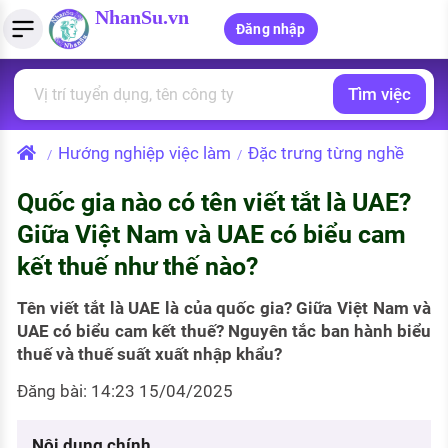
NhanSu.vn
Đăng nhập
Tìm việc
PHÁP LUẬT VIỆT NAM
Tìm việc làm
Quản lý CV
Tính lương Gross - Net
Văn bản pháp luật
Hướng nghiệp việc làm
Đặc trưng từng nghề
/
/
Việc làm ngành luật
Tải CV lên
Tính thuế thu nhập cá nhân
Chính sách mới
Quốc gia nào có tên viết tắt là UAE?
Việc làm lương cao
Tạo CV trực tuyến
Tính trợ cấp thất nghiệp
PHÁP LUẬT LAO ĐỘNG
Giữa Việt Nam và UAE có biểu cam
Lao động và tiền lương
Việc làm tốt nhất
kết thuế như thế nào?
MẪU CV THEO STYLE
Bảo hiểm và phúc lợi
CÔNG TY
Mẫu CV đơn giản
Tên viết tắt là UAE là của quốc gia? Giữa Việt Nam và
UAE có biểu cam kết thuế? Nguyên tắc ban hành biểu
Thuế thu nhập
Danh sách nhà tuyển dụng
thuế và thuế suất xuất nhập khẩu?
Mẫu CV hiện đại
Hồ sơ biểu mẫu
Đăng bài: 14:23 15/04/2025
Nhà tuyển dụng hàng đầu
Chính sách lao động
Nội dung chính