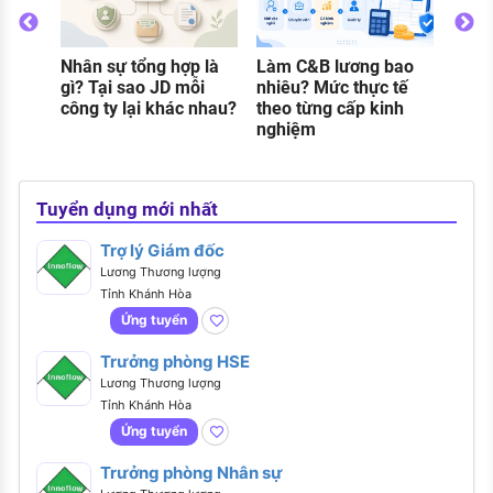
khi 
Nhân sự tổng hợp là
Làm C&B lương bao
o
gì? Tại sao JD mỗi
nhiêu? Mức thực tế
g
công ty lại khác nhau?
theo từng cấp kinh
nghiệm
Tuyển dụng mới nhất
Trợ lý Giám đốc
Lương Thương lượng
Tỉnh Khánh Hòa
Ứng tuyển
Trưởng phòng HSE
Lương Thương lượng
Tỉnh Khánh Hòa
Ứng tuyển
Trưởng phòng Nhân sự