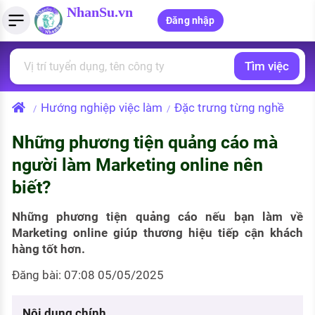
NhanSu.vn
Đăng nhập
Tìm việc
PHÁP LUẬT VIỆT NAM
Tìm việc làm
Quản lý CV
Tính lương Gross - Net
Văn bản pháp luật
Hướng nghiệp việc làm
Đặc trưng từng nghề
/
/
Việc làm ngành luật
Tải CV lên
Tính thuế thu nhập cá nhân
Chính sách mới
Những phương tiện quảng cáo mà
Việc làm lương cao
Tạo CV trực tuyến
Tính trợ cấp thất nghiệp
PHÁP LUẬT LAO ĐỘNG
người làm Marketing online nên
Lao động và tiền lương
Việc làm tốt nhất
biết?
MẪU CV THEO STYLE
Bảo hiểm và phúc lợi
CÔNG TY
Mẫu CV đơn giản
Những phương tiện quảng cáo nếu bạn làm về
Marketing online giúp thương hiệu tiếp cận khách
Thuế thu nhập
Danh sách nhà tuyển dụng
hàng tốt hơn.
Mẫu CV hiện đại
Hồ sơ biểu mẫu
Đăng bài: 07:08 05/05/2025
Nhà tuyển dụng hàng đầu
Chính sách lao động
Nội dung chính