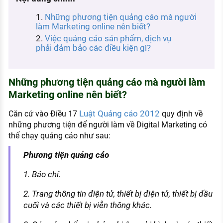
KHÁM PHÁ NGHỀ NGHIỆP
Những phương tiện quảng cáo mà người
Tử vi nghề nghiệp
làm Marketing online nên biết?
Việc quảng cáo sản phẩm, dịch vụ
Kỹ năng nghề nghiệp
phải đảm bảo các điều kiện gì?
HƯỚNG NGHIỆP VIỆC LÀM
Đặc trưng từng nghề
Những phương tiện quảng cáo mà người làm
Marketing online nên biết?
Xu hướng việc làm
Luật Quảng cáo 2012
Căn cứ vào Điều 17
quy định về
XÂY DỰNG VÀ PHÁT TRIỂN ĐỘI NGŨ
những phương tiện để người làm về Digital Marketing có
NHÂN SỰ
thể chạy quảng cáo như sau:
TUYỂN DỤNG VIỆC LÀM
Phương tiện quảng cáo
1. Báo chí.
2. Trang thông tin điện tử, thiết bị điện tử, thiết bị đầu
cuối và các thiết bị viễn thông khác.