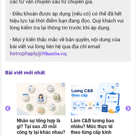
các tư vấn chuyên sâu từ chuyên gia.
- Điều khoản được áp dụng (nếu có) có thể đã hết
hiệu lực tại thời điểm bạn đang đọc. Quý khách vui
lòng kiểm tra lại thông tin trước khi áp dụng.
- Mọi ý kiến thắc mắc về bản quyền, nội dung của
bài viết vui lòng liên hệ qua địa chỉ email
hotrophaply@
;
NhanSu.vn
Bài viết mới nhất
Thực
gì? C
và đi
khi 
Nhân sự tổng hợp là
Làm C&B lương bao
o
gì? Tại sao JD mỗi
nhiêu? Mức thực tế
g
công ty lại khác nhau?
theo từng cấp kinh