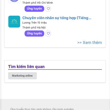
Thành phố Hồ Chí Minh
Ứng tuyển
Chuyên viên nhân sự tổng hợp (Tiếng
Anh giao tiếp)
Lương Trên 15 triệu
Thành phố Hà Nội
Ứng tuyển
>> Xem thêm
Tìm kiếm liên quan
Marketing online
Ứng tuyển thực tập sinh không cần kinh nghiệm