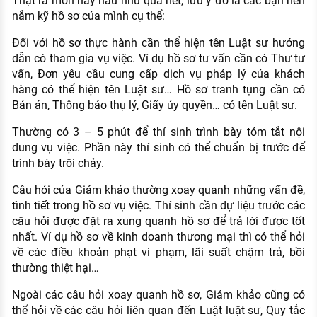
Thật ra môn nầy hầu như qua hết, lưu ý đó là các bạn nên
nắm kỹ hồ sơ của mình cụ thể:
Đối với hồ sơ thực hành cần thể hiện tên Luật sư hướng
dẫn có tham gia vụ việc. Ví dụ hồ sơ tư vấn cần có Thư tư
vấn, Đơn yêu cầu cung cấp dịch vụ pháp lý của khách
hàng có thể hiện tên Luật sư… Hồ sơ tranh tụng cần có
Bản án, Thông báo thụ lý, Giấy ủy quyền… có tên Luật sư.
Thường có 3 – 5 phút để thí sinh trình bày tóm tắt nội
dung vụ việc. Phần này thí sinh có thể chuẩn bị trước để
trình bày trôi chảy.
Câu hỏi của Giám khảo thường xoay quanh những vấn đề,
tình tiết trong hồ sơ vụ việc. Thí sinh cần dự liệu trước các
câu hỏi được đặt ra xung quanh hồ sơ để trả lời được tốt
nhất. Ví dụ hồ sơ về kinh doanh thương mại thì có thể hỏi
về các điều khoản phạt vi phạm, lãi suất chậm trả, bồi
thường thiệt hại…
Ngoài các câu hỏi xoay quanh hồ sơ, Giám khảo cũng có
thể hỏi về các câu hỏi liên quan đến Luật luật sư, Quy tắc