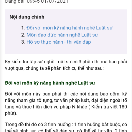
Đăng bài: 09:45 01/07/2021
KHÁM PHÁ NGHỀ NGHIỆP
Tử vi nghề nghiệp
Nội dung chính
Đối với môn kỹ năng hành nghề Luật sư
Kỹ năng nghề nghiệp
Môn đạo đức hành nghề Luật sư
HƯỚNG NGHIỆP VIỆC LÀM
Hồ sơ thực hành - thi vấn đáp
Đặc trưng từng nghề
Xu hướng việc làm
Kỳ kiểm tra tập sự nghề Luật sư có 3 phần thi mà bạn phải
vượt qua, chúng ta sẽ phân tích cụ thể như sau:
XÂY DỰNG VÀ PHÁT TRIỂN ĐỘI NGŨ
NHÂN SỰ
Đối với môn kỹ năng hành nghề Luật sư
TUYỂN DỤNG VIỆC LÀM
Đối với môn này bạn phải thi các nội dung bao gồm: kỹ
năng tham gia tố tụng, tư vấn pháp luật, đại diện ngoài tố
tụng và thực hiện dịch vụ pháp lý khác ( Kiểm tra viết 180
phút).
Trong đề thi đó có 3 tình huống : 1 tình huống bắt buộc, có
thể về hình sự, có thể về dân sự, có thể về tư vấn. 2 tình