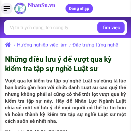
NhanSu.vn
Đăng nhập
Tìm việc
PHÁP LUẬT VIỆT NAM
Tìm việc làm
Quản lý CV
Tính lương Gross - Net
Văn bản pháp luật
Hướng nghiệp việc làm
Đặc trưng từng nghề
/
/
Việc làm ngành luật
Tải CV lên
Tính thuế thu nhập cá nhân
Chính sách mới
Những điều lưu ý để vượt qua kỳ
Việc làm lương cao
Tạo CV trực tuyến
Tính trợ cấp thất nghiệp
PHÁP LUẬT LAO ĐỘNG
kiểm tra tập sự nghề Luật sư
Lao động và tiền lương
Việc làm tốt nhất
MẪU CV THEO STYLE
Vượt qua kỳ kiểm tra tập sự nghề Luật sư cũng là lúc
Bảo hiểm và phúc lợi
bạn bước gần hơn với chức danh Luật sư cao quý thế
CÔNG TY
Mẫu CV đơn giản
nhưng không phải ai cũng có thể trót lọt vượt qua kỳ
Thuế thu nhập
kiểm tra tập sự này. Hãy để Nhân Lực Ngành Luật
Danh sách nhà tuyển dụng
Mẫu CV hiện đại
chia sẻ một số lưu ý để mọi người có thể tự tin hơn
Hồ sơ biểu mẫu
và hoàn thành kỳ kiểm tra tập sự nghề Luật sư một
Nhà tuyển dụng hàng đầu
cách suôn sẻ nhất nha.
Chính sách lao động