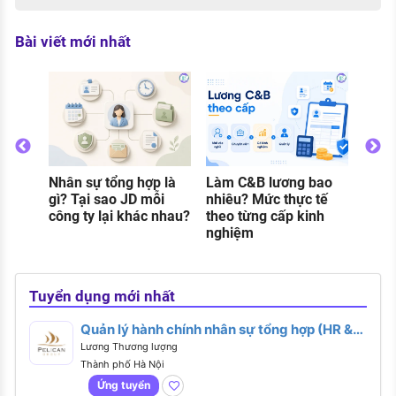
Bài viết mới nhất
Nhân sự tổng hợp là
Làm C&B lương bao
Thực
o
gì? Tại sao JD mỗi
nhiêu? Mức thực tế
gì? C
g
công ty lại khác nhau?
theo từng cấp kinh
và đi
nghiệm
khi 
Tuyển dụng mới nhất
Quản lý hành chính nhân sự tổng hợp (HR &
Administration Manager)
Lương Thương lượng
Thành phố Hà Nội
Ứng tuyển