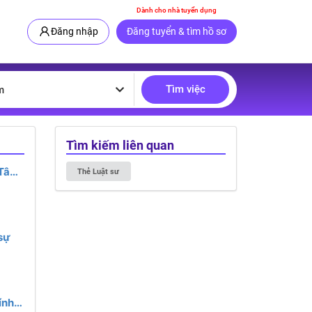
Dành cho nhà tuyển dụng
Đăng nhập
Đăng tuyển & tìm hồ sơ
Tìm việc
m
Tìm kiếm liên quan
 Tây
Thẻ Luật sư
sự
ính