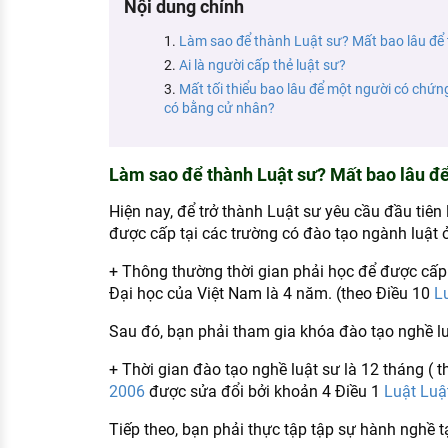
Nội dung chính
KHÁM PHÁ NGHỀ NGHIỆP
Làm sao để thành Luật sư? Mất bao lâu để 
Tử vi nghề nghiệp
Ai là người cấp thẻ luật sư?
Mất tối thiểu bao lâu để một người có chứng
Kỹ năng nghề nghiệp
có bằng cử nhân?
HƯỚNG NGHIỆP VIỆC LÀM
Đặc trưng từng nghề
Làm sao để thành Luật sư? Mất bao lâu để
Xu hướng việc làm
Hiện nay, để trở thành Luật sư yêu cầu đầu tiên
được cấp tại các trường có đào tạo ngành luật 
XÂY DỰNG VÀ PHÁT TRIỂN ĐỘI NGŨ
NHÂN SỰ
+ Thông thường thời gian phải học để được cấp 
Đại học của Việt Nam là 4 năm. (theo Điều 10
L
TUYỂN DỤNG VIỆC LÀM
Sau đó, bạn phải tham gia khóa đào tạo nghề l
+ Thời gian đào tạo nghề luật sư là 12 tháng ( 
2006
được sửa đổi bởi khoản 4 Điều 1
Luật Luậ
Tiếp theo, bạn phải thực tập tập sự hành nghề t