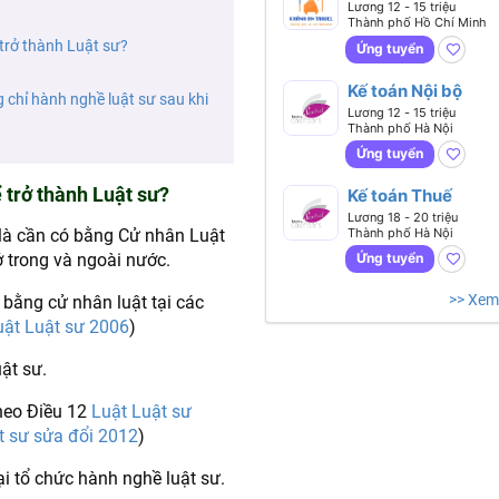
nhân sự Tổng hợp 
Lương 12 - 15 triệu
Thành phố Hồ Chí Minh
trở thành Luật sư?
Ứng tuyển
Kế toán Nội bộ
 chỉ hành nghề luật sư sau khi
Lương 12 - 15 triệu
Thành phố Hà Nội
Ứng tuyển
 trở thành Luật sư?
Kế toán Thuế
Lương 18 - 20 triệu
Thành phố Hà Nội
 là cần có bằng Cử nhân Luật
ở trong và ngoài nước.
Ứng tuyển
>> Xem
bằng cử nhân luật tại các
uật Luật sư 2006
)
uật sư.
theo Điều 12
Luật Luật sư
t sư sửa đổi 2012
)
ại tổ chức hành nghề luật sư.