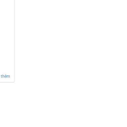
(HR)
 thêm