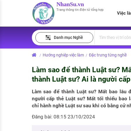
NhanSu.vn
Trang thông tin điện tử tổng hợp
Việc l
PHÁP LUẬT VIỆT NAM
Tìm việc làm
Quản lý CV
Tính lương Gross - Net
Danh mục Nghề
Văn bản pháp luật
Việc làm ngành luật
Tải CV lên
Tính thuế thu nhập cá nhân
Chính sách mới
Hướng nghiệp việc làm
Đặc trưng từng nghề
/
/
Việc làm lương cao
Tạo CV trực tuyến
Tính trợ cấp thất nghiệp
PHÁP LUẬT LAO ĐỘNG
Làm sao để thành Luật sư? Mất
Lao động và tiền lương
Việc làm tốt nhất
MẪU CV THEO STYLE
thành Luật sư? Ai là người cấp
Bảo hiểm và phúc lợi
CÔNG TY
Mẫu CV đơn giản
Làm sao để thành Luật sư? Mất bao lâu để
người cấp thẻ Luật sư? Mất tối thiểu bao
Thuế thu nhập
Danh sách nhà tuyển dụng
Mẫu CV hiện đại
chỉ hành nghề Luật sư sau khi có bằng cử n
Hồ sơ biểu mẫu
Đăng bài: 08:15 23/10/2024
Nhà tuyển dụng hàng đầu
Chính sách lao động