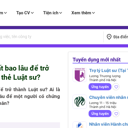
àm
Tạo CV
Tiện ích
Xem thêm
Địa điể
Tuyển dụng mới nhất
 bao lâu để trở
Trợ lý Luật sư (Tại
 thẻ Luật sư?
Hồ, Hà Nội)
Lương Thương lượng
Thành phố Hà Nội
Ứng tuyển
 trở thành Luật sư? Ai là
 lâu để một người có chứng
Chuyên viên nhân 
hân?
Lương 11 - 15 triệu
Thành phố Hà Nội
Ứng tuyển
Nhân viên Hành ch