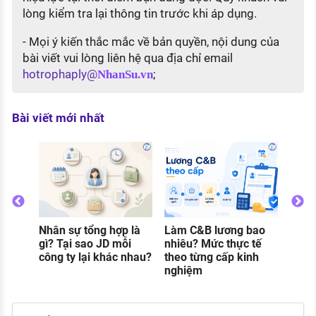
lòng kiểm tra lại thông tin trước khi áp dụng.
- Mọi ý kiến thắc mắc về bản quyền, nội dung của
bài viết vui lòng liên hệ qua địa chỉ email
hotrophaply@
;
NhanSu.vn
Bài viết mới nhất
Thực
gì? C
và đi
khi 
Nhân sự tổng hợp là
Làm C&B lương bao
o
gì? Tại sao JD mỗi
nhiêu? Mức thực tế
g
công ty lại khác nhau?
theo từng cấp kinh
nghiệm