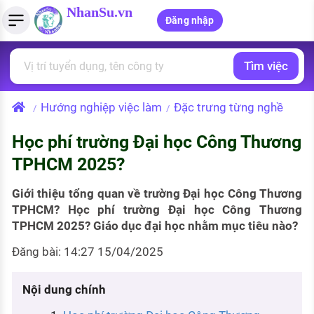
NhanSu.vn
Đăng nhập
Tìm việc
PHÁP LUẬT VIỆT NAM
Tìm việc làm
Quản lý CV
Tính lương Gross - Net
Văn bản pháp luật
Hướng nghiệp việc làm
Đặc trưng từng nghề
/
/
Việc làm ngành luật
Tải CV lên
Tính thuế thu nhập cá nhân
Chính sách mới
Học phí trường Đại học Công Thương
Việc làm lương cao
Tạo CV trực tuyến
Tính trợ cấp thất nghiệp
PHÁP LUẬT LAO ĐỘNG
TPHCM 2025?
Lao động và tiền lương
Việc làm tốt nhất
MẪU CV THEO STYLE
Giới thiệu tổng quan về trường Đại học Công Thương
Bảo hiểm và phúc lợi
TPHCM? Học phí trường Đại học Công Thương
CÔNG TY
Mẫu CV đơn giản
TPHCM 2025? Giáo dục đại học nhằm mục tiêu nào?
Thuế thu nhập
Danh sách nhà tuyển dụng
Mẫu CV hiện đại
Đăng bài: 14:27 15/04/2025
Hồ sơ biểu mẫu
Nhà tuyển dụng hàng đầu
Nội dung chính
Chính sách lao động