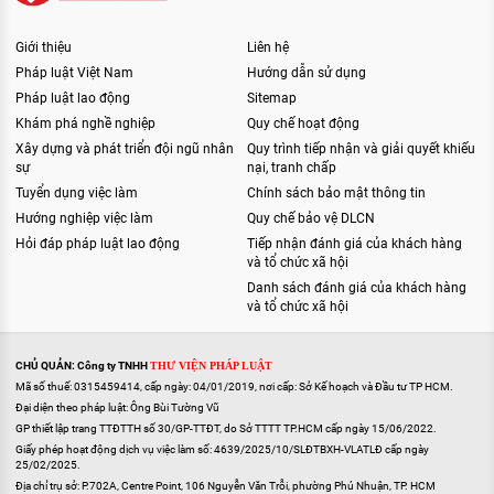
Giới thiệu
Liên hệ
Pháp luật Việt Nam
Hướng dẫn sử dụng
Pháp luật lao động
Sitemap
Khám phá nghề nghiệp
Quy chế hoạt động
Xây dựng và phát triển đội ngũ nhân
Quy trình tiếp nhận và giải quyết khiếu
sự
nại, tranh chấp
Tuyển dụng việc làm
Chính sách bảo mật thông tin
Hướng nghiệp việc làm
Quy chế bảo vệ DLCN
Hỏi đáp pháp luật lao động
Tiếp nhận đánh giá của khách hàng
và tổ chức xã hội
Danh sách đánh giá của khách hàng
và tổ chức xã hội
CHỦ QUẢN: Công ty TNHH
THƯ VIỆN PHÁP LUẬT
Mã số thuế: 0315459414, cấp ngày: 04/01/2019, nơi cấp: Sở Kế hoạch và Đầu tư TP HCM.
Đại diện theo pháp luật: Ông Bùi Tường Vũ
GP thiết lập trang TTĐTTH số 30/GP-TTĐT, do Sở TTTT TP.HCM cấp ngày 15/06/2022.
Giấy phép hoạt động dịch vụ việc làm số: 4639/2025/10/SLĐTBXH-VLATLĐ cấp ngày
25/02/2025.
Địa chỉ trụ sở: P.702A, Centre Point, 106 Nguyễn Văn Trỗi, phường Phú Nhuận, TP. HCM