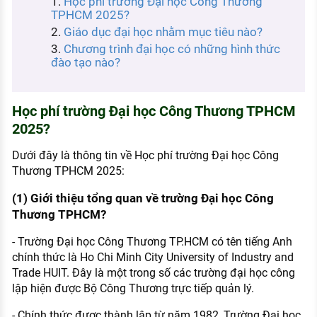
Học phí trường Đại học Công Thương
KHÁM PHÁ NGHỀ NGHIỆP
TPHCM 2025?
Giáo dục đại học nhằm mục tiêu nào?
Tử vi nghề nghiệp
Chương trình đại học có những hình thức
đào tạo nào?
Kỹ năng nghề nghiệp
HƯỚNG NGHIỆP VIỆC LÀM
Học phí trường Đại học Công Thương TPHCM
Đặc trưng từng nghề
2025?
Xu hướng việc làm
Dưới đây là thông tin về Học phí trường Đại học Công
XÂY DỰNG VÀ PHÁT TRIỂN ĐỘI NGŨ
Thương TPHCM 2025:
NHÂN SỰ
(1) Giới thiệu tổng quan về trường Đại học Công
TUYỂN DỤNG VIỆC LÀM
Thương TPHCM?
- Trường Đại học Công Thương TP.HCM có tên tiếng Anh
chính thức là Ho Chi Minh City University of Industry and
Trade HUIT. Đây là một trong số các trường đại học công
lập hiện được Bộ Công Thương trực tiếp quản lý.
- Chính thức được thành lập từ năm 1982, Trường Đại học