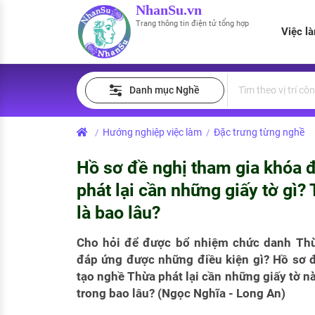
NhanSu.vn
Trang thông tin điện tử tổng hợp
Việc l
PHÁP LUẬT VIỆT NAM
Tìm việc làm
Quản lý CV
Tính lương Gross - Net
Danh mục Nghề
Văn bản pháp luật
Việc làm ngành luật
Tải CV lên
Tính thuế thu nhập cá nhân
Chính sách mới
Hướng nghiệp việc làm
Đặc trưng từng nghề
/
/
Việc làm lương cao
Tạo CV trực tuyến
Tính trợ cấp thất nghiệp
PHÁP LUẬT LAO ĐỘNG
Hồ sơ đề nghị tham gia khóa 
Lao động và tiền lương
Việc làm tốt nhất
MẪU CV THEO STYLE
phát lại cần những giấy tờ gì?
Bảo hiểm và phúc lợi
là bao lâu?
CÔNG TY
Mẫu CV đơn giản
Thuế thu nhập
Cho hỏi để được bổ nhiệm chức danh Thừa
Danh sách nhà tuyển dụng
Mẫu CV hiện đại
đáp ứng được những điều kiện gì? Hồ sơ 
Hồ sơ biểu mẫu
tạo nghề Thừa phát lại cần những giấy tờ n
Nhà tuyển dụng hàng đầu
trong bao lâu? (Ngọc Nghĩa - Long An)
Chính sách lao động