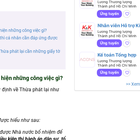
Nghiệm từ 1 năm)
Lương Thương lượng
Thành phố Hồ Chí Minh
Ứng tuyển
Nhân viên Hỗ trợ K
hiện những công việc gì?
doanh (Sales Supp
Lương Thương lượng
Thành phố Hồ Chí Minh
ngành Thép)
thì cá nhân cần đáp ứng được
Ứng tuyển
hừa phát lại cần những giấy tờ
Kế toán Tổng hợp
Lương Thương lượng
Thành phố Hồ Chí Minh
Ứng tuyển
 hiện những công việc gì?
>> Xem
 định về Thừa phát lại như
được hiểu như sau:
ẩn được Nhà nước bổ nhiệm để
iều kiện thi hành án dân sự, tổ