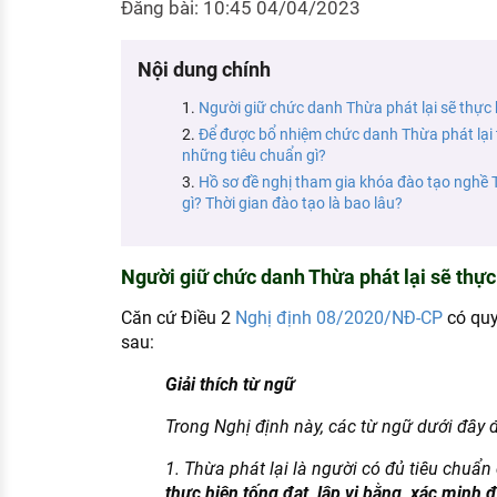
Đăng bài: 10:45 04/04/2023
KHÁM PHÁ NGHỀ NGHIỆP
Tử vi nghề nghiệp
Nội dung chính
Kỹ năng nghề nghiệp
Người giữ chức danh Thừa phát lại sẽ thực 
Để được bổ nhiệm chức danh Thừa phát lại 
HƯỚNG NGHIỆP VIỆC LÀM
những tiêu chuẩn gì?
Đặc trưng từng nghề
Hồ sơ đề nghị tham gia khóa đào tạo nghề T
gì? Thời gian đào tạo là bao lâu?
Xu hướng việc làm
XÂY DỰNG VÀ PHÁT TRIỂN ĐỘI NGŨ
Người giữ chức danh Thừa phát lại sẽ thực
NHÂN SỰ
Căn cứ Điều 2
Nghị định 08/2020/NĐ-CP
có quy
TUYỂN DỤNG VIỆC LÀM
sau:
Giải thích từ ngữ
Trong Nghị định này, các từ ngữ dưới đây 
1. Thừa phát lại là người có đủ tiêu chu
thực hiện tống đạt, lập vi bằng, xác minh đ