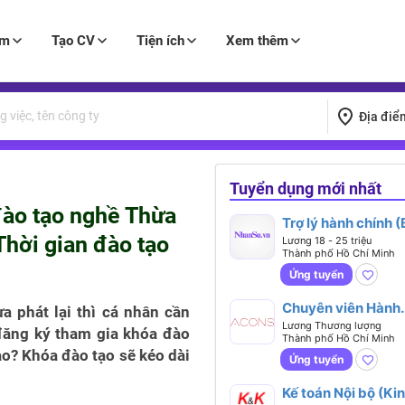
àm
Tạo CV
Tiện ích
Xem thêm
Địa điể
Tuyển dụng mới nhất
đào tạo nghề Thừa
Trợ lý hành chính (
 Thời gian đào tạo
tiếng Trung)
Lương 18 - 25 triệu
Thành phố Hồ Chí Minh
Ứng tuyển
Chuyên viên Hành
 phát lại thì cá nhân cần
chính – Nhân sự T
Lương Thương lượng
đăng ký tham gia khóa đào
Thành phố Hồ Chí Minh
hợp
ào? Khóa đào tạo sẽ kéo dài
Ứng tuyển
Kế toán Nội bộ (Ki