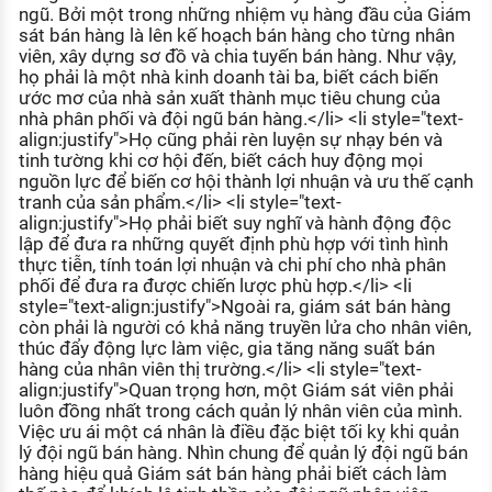
ngũ. Bởi một trong những nhiệm vụ hàng đầu của Giám
sát bán hàng là lên kế hoạch bán hàng cho từng nhân
viên, xây dựng sơ đồ và chia tuyến bán hàng. Như vậy,
họ phải là một nhà kinh doanh tài ba, biết cách biến
ước mơ của nhà sản xuất thành mục tiêu chung của
nhà phân phối và đội ngũ bán hàng.</li> <li style="text-
align:justify">Họ cũng phải rèn luyện sự nhạy bén và
tinh tường khi cơ hội đến, biết cách huy động mọi
nguồn lực để biến cơ hội thành lợi nhuận và ưu thế cạnh
tranh của sản phẩm.</li> <li style="text-
align:justify">Họ phải biết suy nghĩ và hành động độc
lập để đưa ra những quyết định phù hợp với tình hình
thực tiễn, tính toán lợi nhuận và chi phí cho nhà phân
phối để đưa ra được chiến lược phù hợp.</li> <li
style="text-align:justify">Ngoài ra, giám sát bán hàng
còn phải là người có khả năng truyền lửa cho nhân viên,
thúc đẩy động lực làm việc, gia tăng năng suất bán
hàng của nhân viên thị trường.</li> <li style="text-
align:justify">Quan trọng hơn, một Giám sát viên phải
luôn đồng nhất trong cách quản lý nhân viên của mình.
Việc ưu ái một cá nhân là điều đặc biệt tối kỵ khi quản
lý đội ngũ bán hàng. Nhìn chung để quản lý đội ngũ bán
hàng hiệu quả Giám sát bán hàng phải biết cách làm