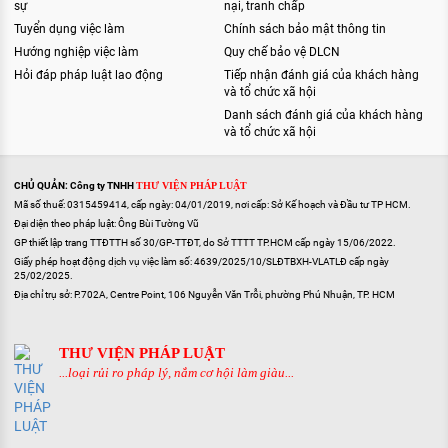
sự
nại, tranh chấp
Tuyển dụng việc làm
Chính sách bảo mật thông tin
Hướng nghiệp việc làm
Quy chế bảo vệ DLCN
Hỏi đáp pháp luật lao động
Tiếp nhận đánh giá của khách hàng
và tổ chức xã hội
Danh sách đánh giá của khách hàng
và tổ chức xã hội
CHỦ QUẢN: Công ty TNHH
THƯ VIỆN PHÁP LUẬT
Mã số thuế: 0315459414, cấp ngày: 04/01/2019, nơi cấp: Sở Kế hoạch và Đầu tư TP HCM.
Đại diện theo pháp luật: Ông Bùi Tường Vũ
GP thiết lập trang TTĐTTH số 30/GP-TTĐT, do Sở TTTT TP.HCM cấp ngày 15/06/2022.
Giấy phép hoạt động dịch vụ việc làm số: 4639/2025/10/SLĐTBXH-VLATLĐ cấp ngày
25/02/2025.
Địa chỉ trụ sở: P.702A, Centre Point, 106 Nguyễn Văn Trỗi, phường Phú Nhuận, TP. HCM
THƯ VIỆN PHÁP LUẬT
...loại rủi ro pháp lý, nắm cơ hội làm giàu...