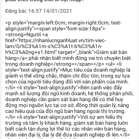
KHÁM PHÁ NGHỀ NGHIỆP
Đăng bài: 16:57 14/01/2021
Tử vi nghề nghiệp
<p style="margin-left:0cm; margin-right:0cm; text-
align:justify"><span style="font-size:18px">
Kỹ năng nghề nghiệp
<strong>Người <a
HƯỚNG NGHIỆP VIỆC LÀM
href="https://nhanlucnganhluat.vn/tim-viec-
lam/Gi%C3%A1m-s%C3%A1t-b%C3%A1n-
Đặc trưng từng nghề
h%C3%A0ng+s1.html" target="_blank">Giám sát bán
hàng</a> phải nhận biết mình đóng vai trò chuyên biệt
trong doanh nghiệp</strong></span></p> <ul> <li
Xu hướng việc làm
style="text-align:justify">Mục tiêu của doanh nghiệp là
XÂY DỰNG VÀ PHÁT TRIỂN ĐỘI NGŨ
giành vị thế vững chắc, thậm chí độc tôn, trong sự lựa
NHÂN SỰ
chọn của người tiêu dùng đối với sản phẩm của mình.
</li> <li style="text-align:justify">Bên cạnh việc đẩy
TUYỂN DỤNG VIỆC LÀM
mạnh số lượng đội ngũ kinh doanh, hệ thống phân phối,
doanh nghiệp cần giám sát bán hàng để có thể huy
động mọi nguồn lực tại cơ sở, đồng thời quản lý, nâng
cao hiệu quả của đội ngũ bán hàng ngoài thị trường.
</li> <li style="text-align:justify">Với sự am hiểu thị
trường và tâm lý khách hàng, giám sát bán hàng luôn
biết cách tận dụng lợi thế từ các nhân viên bán hàng,
nhân viên đại lý, đại lý để đưa doanh nghiệp đi lên.</li>