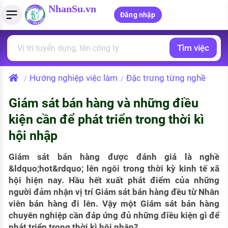
NhanSu.vn
Đăng nhập
Tìm việc
PHÁP LUẬT VIỆT NAM
Tìm việc làm
Quản lý CV
Tính lương Gross - Net
Văn bản pháp luật
Hướng nghiệp việc làm
Đặc trưng từng nghề
/
/
Việc làm ngành luật
Tải CV lên
Tính thuế thu nhập cá nhân
Chính sách mới
Giám sát bán hàng và những điều
Việc làm lương cao
Tạo CV trực tuyến
Tính trợ cấp thất nghiệp
PHÁP LUẬT LAO ĐỘNG
kiện cần để phát triển trong thời kì
Lao động và tiền lương
Việc làm tốt nhất
hội nhập
MẪU CV THEO STYLE
Bảo hiểm và phúc lợi
CÔNG TY
Mẫu CV đơn giản
Giám sát bán hàng được đánh giá là nghề
&ldquo;hot&rdquo; lên ngôi trong thời kỳ kinh tế xã
Thuế thu nhập
Danh sách nhà tuyển dụng
hội hiện nay. Hầu hết xuất phát điểm của những
Mẫu CV hiện đại
người đảm nhận vị trí Giám sát bán hàng đều từ Nhân
Hồ sơ biểu mẫu
viên bán hàng đi lên. Vậy một Giám sát bán hàng
Nhà tuyển dụng hàng đầu
chuyên nghiệp cần đáp ứng đủ những điều kiện gì để
Chính sách lao động
phát triển trong thời kì hội nhập?