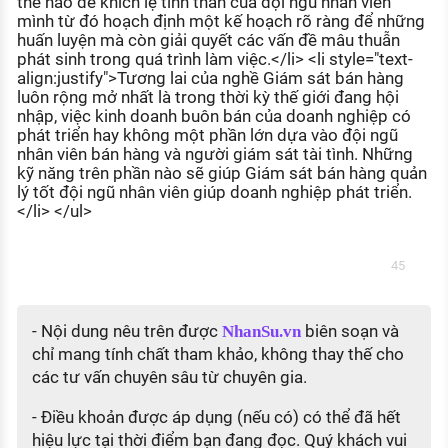
thế nào để khích lệ tinh thần của đội ngũ nhân viên
mình từ đó hoạch định một kế hoạch rõ ràng để những
huấn luyện mà còn giải quyết các vấn đề mâu thuẫn
phát sinh trong quá trình làm việc.</li> <li style="text-
align:justify">Tương lai của nghề Giám sát bán hàng
luôn rộng mở nhất là trong thời kỳ thế giới đang hội
nhập, việc kinh doanh buôn bán của doanh nghiệp có
phát triển hay không một phần lớn dựa vào đội ngũ
nhân viên bán hàng và người giám sát tài tình. Những
kỹ năng trên phần nào sẽ giúp Giám sát bán hàng quản
lý tốt đội ngũ nhân viên giúp doanh nghiệp phát triển.
</li> </ul>
45
- Nội dung nêu trên được
biên soạn và
NhanSu.vn
chỉ mang tính chất tham khảo, không thay thế cho
các tư vấn chuyên sâu từ chuyên gia.
- Điều khoản được áp dụng (nếu có) có thể đã hết
hiệu lực tại thời điểm bạn đang đọc. Quý khách vui