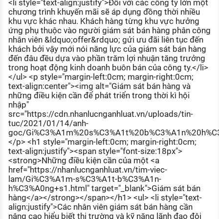
<li style="text-align:justify">Đối với các công ty lớn một
chương trình khuyến mãi sẽ áp dụng đồng thời nhiều
khu vực khác nhau. Khách hàng từng khu vực hưởng
ứng phụ thuộc vào người giám sát bán hàng phân công
nhân viên &ldquo;offer&rdquo; gửi ưu đãi liên tục đến
khách bởi vậy mới nói năng lực của giám sát bán hàng
đến đâu đều dựa vào phần trăm lợi nhuận tăng trưởng
trong hoạt động kinh doanh buôn bán của công ty.</li>
</ul> <p style="margin-left:0cm; margin-right:0cm;
text-align:center"><img alt="Giám sát bán hàng và
những điều kiện cần để phát triển trong thời kì hội
nhập"
src="https://cdn.nhanlucnganhluat.vn/uploads/tin-
tuc/2021/01/14/anh-
goc/Gi%C3%A1m%20s%C3%A1t%20b%C3%A1n%20h%C
</p> <h1 style="margin-left:0cm; margin-right:0cm;
text-align:justify"><span style="font-size:18px">
<strong>Những điều kiện cần của một <a
href="https://nhanlucnganhluat.vn/tim-viec-
lam/Gi%C3%A1m-s%C3%A1t-b%C3%A1n-
h%C3%A0ng+s1.html" target="_blank">Giám sát bán
hàng</a></strong></span></h1> <ul> <li style="text-
align:justify">Các nhân viên giám sát bán hàng cần
nâng cao hiểu biết thị trường và kỹ năng lãnh đạo đội