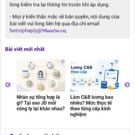
lòng kiểm tra lại thông tin trước khi áp dụng.
- Mọi ý kiến thắc mắc về bản quyền, nội dung của
bài viết vui lòng liên hệ qua địa chỉ email
hotrophaply@
;
NhanSu.vn
Bài viết mới nhất
Nhân sự tổng hợp là
Làm C&B lương bao
Thực
o
gì? Tại sao JD mỗi
nhiêu? Mức thực tế
gì? C
g
công ty lại khác nhau?
theo từng cấp kinh
và đi
nghiệm
khi 