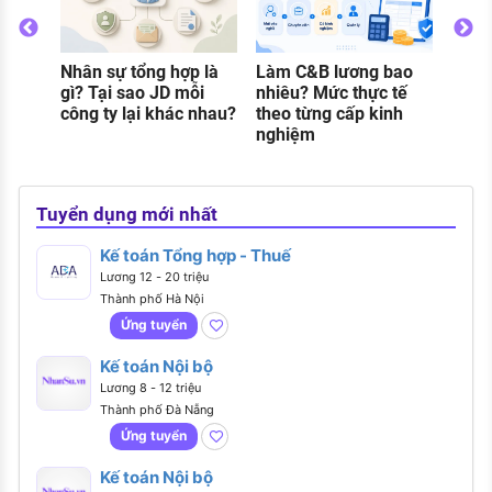
Nhân sự tổng hợp là
Làm C&B lương bao
Thực
o
gì? Tại sao JD mỗi
nhiêu? Mức thực tế
gì? C
g
công ty lại khác nhau?
theo từng cấp kinh
và đi
nghiệm
khi 
Tuyển dụng mới nhất
Kế toán Tổng hợp - Thuế
Lương 12 - 20 triệu
Thành phố Hà Nội
Ứng tuyển
Kế toán Nội bộ
Lương 8 - 12 triệu
Thành phố Đà Nẵng
Ứng tuyển
Kế toán Nội bộ