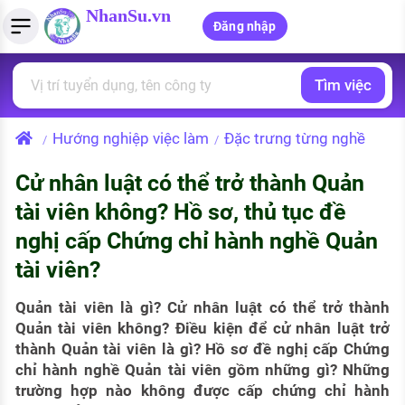
NhanSu.vn
Đăng nhập
Tìm việc
PHÁP LUẬT VIỆT NAM
Tìm việc làm
Quản lý CV
Tính lương Gross - Net
Văn bản pháp luật
Hướng nghiệp việc làm
Đặc trưng từng nghề
/
/
Việc làm ngành luật
Tải CV lên
Tính thuế thu nhập cá nhân
Chính sách mới
Cử nhân luật có thể trở thành Quản
Việc làm lương cao
Tạo CV trực tuyến
Tính trợ cấp thất nghiệp
PHÁP LUẬT LAO ĐỘNG
tài viên không? Hồ sơ, thủ tục đề
Lao động và tiền lương
Việc làm tốt nhất
nghị cấp Chứng chỉ hành nghề Quản
MẪU CV THEO STYLE
tài viên?
Bảo hiểm và phúc lợi
CÔNG TY
Mẫu CV đơn giản
Thuế thu nhập
Quản tài viên là gì? Cử nhân luật có thể trở thành
Danh sách nhà tuyển dụng
Mẫu CV hiện đại
Quản tài viên không? Điều kiện để cử nhân luật trở
Hồ sơ biểu mẫu
thành Quản tài viên là gì? Hồ sơ đề nghị cấp Chứng
Nhà tuyển dụng hàng đầu
chỉ hành nghề Quản tài viên gồm những gì? Những
Chính sách lao động
trường hợp nào không được cấp chứng chỉ hành