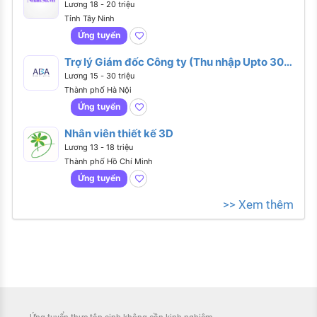
Lương 18 - 20 triệu
Tỉnh Tây Ninh
Ứng tuyển
Trợ lý Giám đốc Công ty (Thu nhập Upto 30
triệu)
Lương 15 - 30 triệu
Thành phố Hà Nội
Ứng tuyển
Nhân viên thiết kế 3D
Lương 13 - 18 triệu
Thành phố Hồ Chí Minh
Ứng tuyển
>> Xem thêm