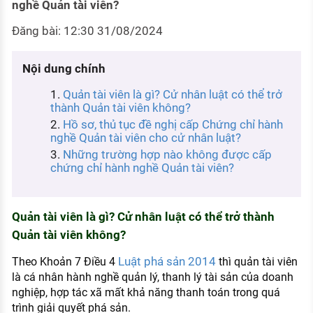
nghề Quản tài viên?
KHÁM PHÁ NGHỀ NGHIỆP
Đăng bài: 12:30 31/08/2024
Tử vi nghề nghiệp
Kỹ năng nghề nghiệp
Nội dung chính
HƯỚNG NGHIỆP VIỆC LÀM
Quản tài viên là gì? Cử nhân luật có thể trở
thành Quản tài viên không?
Đặc trưng từng nghề
Hồ sơ, thủ tục đề nghị cấp Chứng chỉ hành
nghề Quản tài viên cho cử nhân luật?
Xu hướng việc làm
Những trường hợp nào không được cấp
chứng chỉ hành nghề Quản tài viên?
XÂY DỰNG VÀ PHÁT TRIỂN ĐỘI NGŨ
NHÂN SỰ
TUYỂN DỤNG VIỆC LÀM
Quản tài viên là gì? Cử nhân luật có thể trở thành
Quản tài viên không?
Luật phá sản 2014
Theo Khoản 7 Điều 4
thì quản tài viên
là cá nhân hành nghề quản lý, thanh lý tài sản của doanh
nghiệp, hợp tác xã mất khả năng thanh toán trong quá
trình giải quyết phá sản.