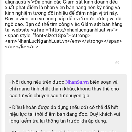
align:justify">Đa phần các Giám sát kinh doanh đều
xuất phát điểm là nhân viên bán hàng nên kỹ năng và
kinh nghiệm tương đối nhiều để đảm nhận vị trí này.
Đây là việc làm vô cùng hấp dẫn với mức lương và đãi
ngộ cao. Bạn có thể tìm công việc Giám sát bán hàng
tại website <a href="https://nhanlucnganhluat.vn/">
<span style="font-size:18px"><strong>
<em>NhanLucNganhLuat.vn</em></strong></span>
</a>.</li> </ul>
69
- Nội dung nêu trên được
biên soạn và
NhanSu.vn
chỉ mang tính chất tham khảo, không thay thế cho
các tư vấn chuyên sâu từ chuyên gia.
- Điều khoản được áp dụng (nếu có) có thể đã hết
hiệu lực tại thời điểm bạn đang đọc. Quý khách vui
lòng kiểm tra lại thông tin trước khi áp dụng.