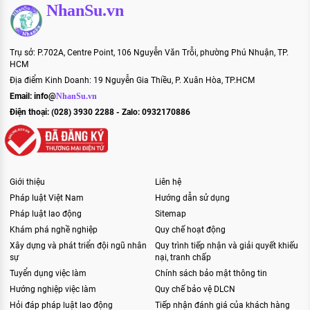
NhanSu.vn
Trụ sở: P.702A, Centre Point, 106 Nguyễn Văn Trỗi, phường Phú Nhuận, TP.
HCM
Địa điểm Kinh Doanh: 19 Nguyễn Gia Thiều, P. Xuân Hòa, TP.HCM
Email:
info@
NhanSu.vn
Điện thoại: (028) 3930 2288 - Zalo: 0932170886
Giới thiệu
Liên hệ
Pháp luật Việt Nam
Hướng dẫn sử dụng
Pháp luật lao động
Sitemap
Khám phá nghề nghiệp
Quy chế hoạt động
Xây dựng và phát triển đội ngũ nhân
Quy trình tiếp nhận và giải quyết khiếu
sự
nại, tranh chấp
Tuyển dụng việc làm
Chính sách bảo mật thông tin
Hướng nghiệp việc làm
Quy chế bảo vệ DLCN
Hỏi đáp pháp luật lao động
Tiếp nhận đánh giá của khách hàng