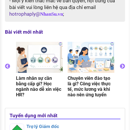
- Mọi ý kiến thắc mắc về bản quyền, nội dung của
bài viết vui lòng liên hệ qua địa chỉ email
hotrophaply@
;
NhanSu.vn
Bài viết mới nhất
 phát
g
ì?
Làm nhân sự cần
Chuyên viên đào tạo
Lươn
bằng cấp gì? Học
là gì? Công việc thực
doan
ngành nào dễ xin việc
tế, mức lương và khi
nhiê
HR?
nào nên ứng tuyển
theo 
Tuyển dụng mới nhất
Trợ lý Giám đốc