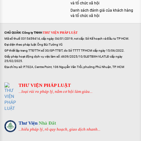
và tổ chức xã hội
Danh sách đánh giá của khách hàng
và tổ chức xã hội
CHỦ QUẢN: Công ty TNHH
THƯ VIỆN PHÁP LUẬT
Mã số thuế: 0315459414, cấp ngày: 04/01/2019, nơi cấp: Sở Kế hoạch và Đầu tư TP HCM.
Đại diện theo pháp luật: Ông Bùi Tường Vũ
GP thiết lập trang TTĐTTH số 30/GP-TTĐT, do Sở TTTT TP.HCM cấp ngày 15/06/2022.
Giấy phép hoạt động dịch vụ việc làm số: 4639/2025/10/SLĐTBXH-VLATLĐ cấp ngày
25/02/2025.
Địa chỉ trụ sở: P.702A, Centre Point, 106 Nguyễn Văn Trỗi, phường Phú Nhuận, TP. HCM
THƯ VIỆN PHÁP LUẬT
...loại rủi ro pháp lý, nắm cơ hội làm giàu...
Thư Viện
Nhà Đất
...hiểu pháp lý, rõ quy hoạch, giao dịch nhanh...