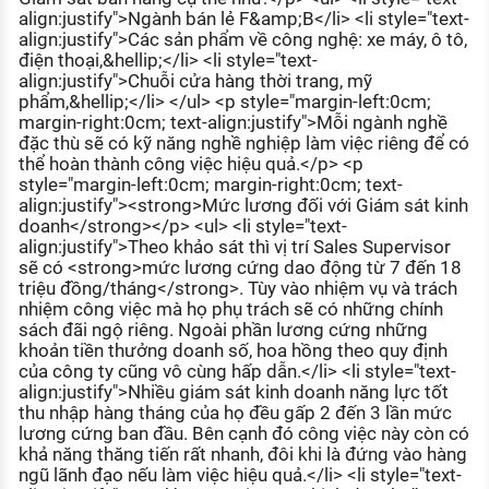
align:justify">Ngành bán lẻ F&amp;B</li> <li style="text-
align:justify">Các sản phẩm về công nghệ: xe máy, ô tô,
điện thoại,&hellip;</li> <li style="text-
align:justify">Chuỗi cửa hàng thời trang, mỹ
phẩm,&hellip;</li> </ul> <p style="margin-left:0cm;
margin-right:0cm; text-align:justify">Mỗi ngành nghề
đặc thù sẽ có kỹ năng nghề nghiệp làm việc riêng để có
thể hoàn thành công việc hiệu quả.</p> <p
style="margin-left:0cm; margin-right:0cm; text-
align:justify"><strong>Mức lương đối với Giám sát kinh
doanh</strong></p> <ul> <li style="text-
align:justify">Theo khảo sát thì vị trí Sales Supervisor
sẽ có <strong>mức lương cứng dao động từ 7 đến 18
triệu đồng/tháng</strong>. Tùy vào nhiệm vụ và trách
nhiệm công việc mà họ phụ trách sẽ có những chính
sách đãi ngộ riêng. Ngoài phần lương cứng những
khoản tiền thưởng doanh số, hoa hồng theo quy định
của công ty cũng vô cùng hấp dẫn.</li> <li style="text-
align:justify">Nhiều giám sát kinh doanh năng lực tốt
thu nhập hàng tháng của họ đều gấp 2 đến 3 lần mức
lương cứng ban đầu. Bên cạnh đó công việc này còn có
khả năng thăng tiến rất nhanh, đôi khi là đứng vào hàng
ngũ lãnh đạo nếu làm việc hiệu quả.</li> <li style="text-