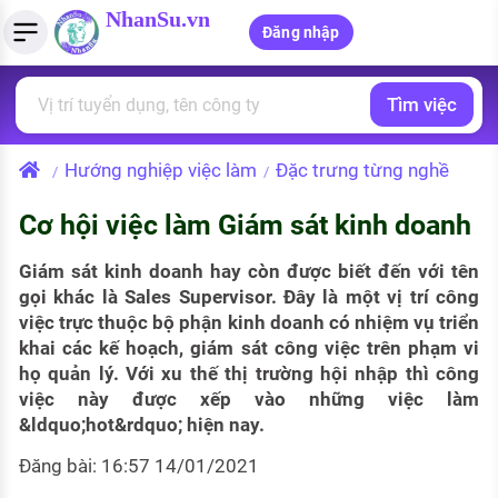
NhanSu.vn
Đăng nhập
Tìm việc
PHÁP LUẬT VIỆT NAM
Tìm việc làm
Quản lý CV
Tính lương Gross - Net
Văn bản pháp luật
Hướng nghiệp việc làm
Đặc trưng từng nghề
/
/
Việc làm ngành luật
Tải CV lên
Tính thuế thu nhập cá nhân
Chính sách mới
Cơ hội việc làm Giám sát kinh doanh
Việc làm lương cao
Tạo CV trực tuyến
Tính trợ cấp thất nghiệp
PHÁP LUẬT LAO ĐỘNG
Giám sát kinh doanh hay còn được biết đến với tên
Lao động và tiền lương
Việc làm tốt nhất
MẪU CV THEO STYLE
gọi khác là Sales Supervisor. Đây là một vị trí công
việc trực thuộc bộ phận kinh doanh có nhiệm vụ triển
Bảo hiểm và phúc lợi
CÔNG TY
Mẫu CV đơn giản
khai các kế hoạch, giám sát công việc trên phạm vi
họ quản lý. Với xu thế thị trường hội nhập thì công
Thuế thu nhập
Danh sách nhà tuyển dụng
Mẫu CV hiện đại
việc này được xếp vào những việc làm
&ldquo;hot&rdquo; hiện nay.
Hồ sơ biểu mẫu
Nhà tuyển dụng hàng đầu
Đăng bài: 16:57 14/01/2021
Chính sách lao động