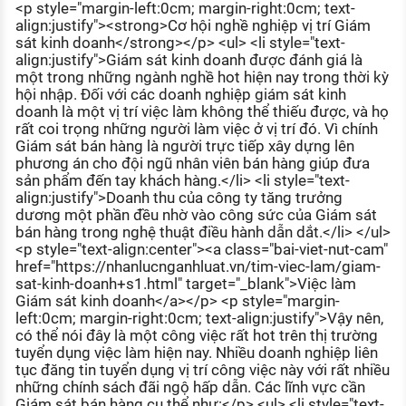
<p style="margin-left:0cm; margin-right:0cm; text-
KHÁM PHÁ NGHỀ NGHIỆP
align:justify"><strong>Cơ hội nghề nghiệp vị trí Giám
sát kinh doanh</strong></p> <ul> <li style="text-
Tử vi nghề nghiệp
align:justify">Giám sát kinh doanh được đánh giá là
một trong những ngành nghề hot hiện nay trong thời kỳ
Kỹ năng nghề nghiệp
hội nhập. Đối với các doanh nghiệp giám sát kinh
doanh là một vị trí việc làm không thể thiếu được, và họ
HƯỚNG NGHIỆP VIỆC LÀM
rất coi trọng những người làm việc ở vị trí đó. Vì chính
Giám sát bán hàng là người trực tiếp xây dựng lên
Đặc trưng từng nghề
phương án cho đội ngũ nhân viên bán hàng giúp đưa
sản phẩm đến tay khách hàng.</li> <li style="text-
Xu hướng việc làm
align:justify">Doanh thu của công ty tăng trưởng
dương một phần đều nhờ vào công sức của Giám sát
XÂY DỰNG VÀ PHÁT TRIỂN ĐỘI NGŨ
bán hàng trong nghệ thuật điều hành dẫn dắt.</li> </ul>
NHÂN SỰ
<p style="text-align:center"><a class="bai-viet-nut-cam"
href="https://nhanlucnganhluat.vn/tim-viec-lam/giam-
TUYỂN DỤNG VIỆC LÀM
sat-kinh-doanh+s1.html" target="_blank">Việc làm
Giám sát kinh doanh</a></p> <p style="margin-
left:0cm; margin-right:0cm; text-align:justify">Vậy nên,
có thể nói đây là một công việc rất hot trên thị trường
tuyển dụng việc làm hiện nay. Nhiều doanh nghiệp liên
tục đăng tin tuyển dụng vị trí công việc này với rất nhiều
những chính sách đãi ngộ hấp dẫn. Các lĩnh vực cần
Giám sát bán hàng cụ thể như:</p> <ul> <li style="text-