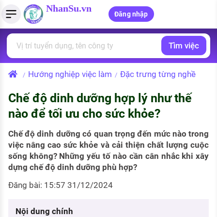
NhanSu.vn
Đăng nhập
Tìm việc
PHÁP LUẬT VIỆT NAM
Tìm việc làm
Quản lý CV
Tính lương Gross - Net
Văn bản pháp luật
Hướng nghiệp việc làm
Đặc trưng từng nghề
/
/
Việc làm ngành luật
Tải CV lên
Tính thuế thu nhập cá nhân
Chính sách mới
Chế độ dinh dưỡng hợp lý như thế
Việc làm lương cao
Tạo CV trực tuyến
Tính trợ cấp thất nghiệp
PHÁP LUẬT LAO ĐỘNG
nào để tối ưu cho sức khỏe?
Lao động và tiền lương
Việc làm tốt nhất
MẪU CV THEO STYLE
Chế độ dinh dưỡng có quan trọng đến mức nào trong
Bảo hiểm và phúc lợi
việc nâng cao sức khỏe và cải thiện chất lượng cuộc
CÔNG TY
Mẫu CV đơn giản
sống không? Những yếu tố nào cần cân nhắc khi xây
Thuế thu nhập
dựng chế độ dinh dưỡng phù hợp?
Danh sách nhà tuyển dụng
Mẫu CV hiện đại
Đăng bài: 15:57 31/12/2024
Hồ sơ biểu mẫu
Nhà tuyển dụng hàng đầu
Chính sách lao động
Nội dung chính