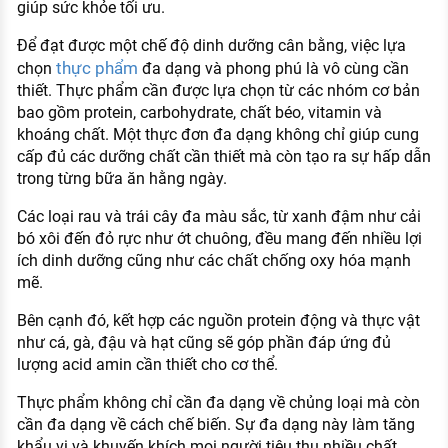
giúp sức khỏe tối ưu.
Để đạt được một chế độ dinh dưỡng cân bằng, việc lựa
thực phẩm
chọn
đa dạng và phong phú là vô cùng cần
thiết. Thực phẩm cần được lựa chọn từ các nhóm cơ bản
bao gồm protein, carbohydrate, chất béo, vitamin và
khoáng chất. Một thực đơn đa dạng không chỉ giúp cung
cấp đủ các dưỡng chất cần thiết mà còn tạo ra sự hấp dẫn
trong từng bữa ăn hằng ngày.
Các loại rau và trái cây đa màu sắc, từ xanh đậm như cải
bó xôi đến đỏ rực như ớt chuông, đều mang đến nhiều lợi
ích dinh dưỡng cũng như các chất chống oxy hóa mạnh
mẽ.
Bên cạnh đó, kết hợp các nguồn protein động và thực vật
như cá, gà, đậu và hạt cũng sẽ góp phần đáp ứng đủ
lượng acid amin cần thiết cho cơ thể.
Thực phẩm không chỉ cần đa dạng về chủng loại mà còn
cần đa dạng về cách chế biến. Sự đa dạng này làm tăng
khẩu vị và khuyến khích mọi người tiêu thụ nhiều chất