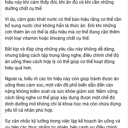
hiệu này khi cảm thấy đói, khi ăn đủ và khi cần những
dưỡng chất cụ thể.
Ví dụ, cảm giác khát nước có thể báo hiệu rằng cơ thể cần
bổ sung nước chứ không hẳn là thức ăn. Đôi khi những
cơn thèm ăn có thể là dấu hiệu mà cơ thể đang cần thêm
một loại vitamin hoặc khoáng chất cụ thể.
Bắt kịp và đáp ứng những yêu cầu này không dễ dàng,
nhưng bằng cách tập trung lắng nghe, điều chỉnh chế độ
ăn uống theo cách hợp lý có thể giúp cơ thể hoạt động
hiệu quả hơn.
Ngoài ra, hiểu rõ các tín hiệu này còn giúp tránh được ăn
uống theo cảm xúc, một vấn đề phổ biến dẫn đến cân
nặng không kiểm soát và sức khỏe giảm sút. Nắm vững
cách lắng nghe cơ thể giúp xây dựng được một chế độ
dinh dưỡng mở không chỉ là khoa học mà còn chứa đựng
yếu tố cá nhân phù hợp.
Sự cân nhắc kỹ lưỡng trong việc lập kế hoạch ăn uống và
ưu tiên các thực phẩm tự nhiên, bên cạnh sự điều chỉnh