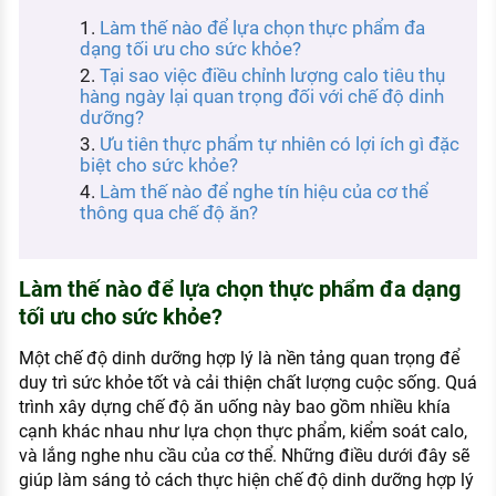
KHÁM PHÁ NGHỀ NGHIỆP
Làm thế nào để lựa chọn thực phẩm đa
dạng tối ưu cho sức khỏe?
Tử vi nghề nghiệp
Tại sao việc điều chỉnh lượng calo tiêu thụ
hàng ngày lại quan trọng đối với chế độ dinh
Kỹ năng nghề nghiệp
dưỡng?
HƯỚNG NGHIỆP VIỆC LÀM
Ưu tiên thực phẩm tự nhiên có lợi ích gì đặc
biệt cho sức khỏe?
Đặc trưng từng nghề
Làm thế nào để nghe tín hiệu của cơ thể
thông qua chế độ ăn?
Xu hướng việc làm
XÂY DỰNG VÀ PHÁT TRIỂN ĐỘI NGŨ
Làm thế nào để lựa chọn thực phẩm đa dạng
NHÂN SỰ
tối ưu cho sức khỏe?
TUYỂN DỤNG VIỆC LÀM
Một chế độ dinh dưỡng hợp lý là nền tảng quan trọng để
duy trì sức khỏe tốt và cải thiện chất lượng cuộc sống. Quá
trình xây dựng chế độ ăn uống này bao gồm nhiều khía
cạnh khác nhau như lựa chọn thực phẩm, kiểm soát calo,
và lắng nghe nhu cầu của cơ thể. Những điều dưới đây sẽ
giúp làm sáng tỏ cách thực hiện chế độ dinh dưỡng hợp lý