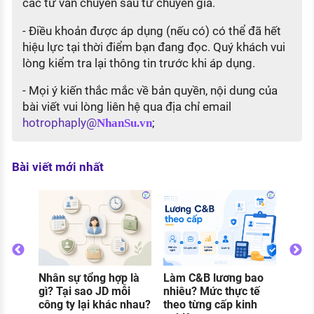
các tư vấn chuyên sâu từ chuyên gia.
- Điều khoản được áp dụng (nếu có) có thể đã hết
hiệu lực tại thời điểm bạn đang đọc. Quý khách vui
lòng kiểm tra lại thông tin trước khi áp dụng.
- Mọi ý kiến thắc mắc về bản quyền, nội dung của
bài viết vui lòng liên hệ qua địa chỉ email
hotrophaply@
;
NhanSu.vn
Bài viết mới nhất
Nhân sự tổng hợp là
Làm C&B lương bao
Thực
o
gì? Tại sao JD mỗi
nhiêu? Mức thực tế
gì? C
g
công ty lại khác nhau?
theo từng cấp kinh
và đi