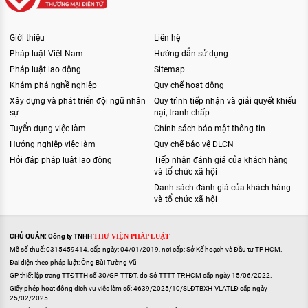
Giới thiệu
Liên hệ
Pháp luật Việt Nam
Hướng dẫn sử dụng
Pháp luật lao động
Sitemap
Khám phá nghề nghiệp
Quy chế hoạt động
Xây dựng và phát triển đội ngũ nhân
Quy trình tiếp nhận và giải quyết khiếu
sự
nại, tranh chấp
Tuyển dụng việc làm
Chính sách bảo mật thông tin
Hướng nghiệp việc làm
Quy chế bảo vệ DLCN
Hỏi đáp pháp luật lao động
Tiếp nhận đánh giá của khách hàng
và tổ chức xã hội
Danh sách đánh giá của khách hàng
và tổ chức xã hội
CHỦ QUẢN: Công ty TNHH
THƯ VIỆN PHÁP LUẬT
Mã số thuế: 0315459414, cấp ngày: 04/01/2019, nơi cấp: Sở Kế hoạch và Đầu tư TP HCM.
Đại diện theo pháp luật: Ông Bùi Tường Vũ
GP thiết lập trang TTĐTTH số 30/GP-TTĐT, do Sở TTTT TP.HCM cấp ngày 15/06/2022.
Giấy phép hoạt động dịch vụ việc làm số: 4639/2025/10/SLĐTBXH-VLATLĐ cấp ngày
25/02/2025.