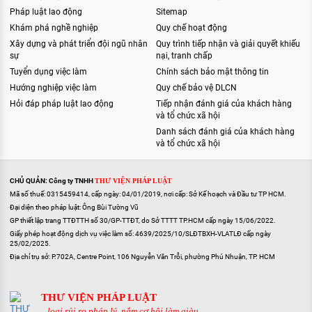
Pháp luật lao động
Sitemap
Khám phá nghề nghiệp
Quy chế hoạt động
Xây dựng và phát triển đội ngũ nhân
Quy trình tiếp nhận và giải quyết khiếu
sự
nại, tranh chấp
Tuyển dụng việc làm
Chính sách bảo mật thông tin
Hướng nghiệp việc làm
Quy chế bảo vệ DLCN
Hỏi đáp pháp luật lao động
Tiếp nhận đánh giá của khách hàng
và tổ chức xã hội
Danh sách đánh giá của khách hàng
và tổ chức xã hội
CHỦ QUẢN: Công ty TNHH
THƯ VIỆN PHÁP LUẬT
Mã số thuế: 0315459414, cấp ngày: 04/01/2019, nơi cấp: Sở Kế hoạch và Đầu tư TP HCM.
Đại diện theo pháp luật: Ông Bùi Tường Vũ
GP thiết lập trang TTĐTTH số 30/GP-TTĐT, do Sở TTTT TP.HCM cấp ngày 15/06/2022.
Giấy phép hoạt động dịch vụ việc làm số: 4639/2025/10/SLĐTBXH-VLATLĐ cấp ngày
25/02/2025.
Địa chỉ trụ sở: P.702A, Centre Point, 106 Nguyễn Văn Trỗi, phường Phú Nhuận, TP. HCM
THƯ VIỆN PHÁP LUẬT
...loại rủi ro pháp lý, nắm cơ hội làm giàu...