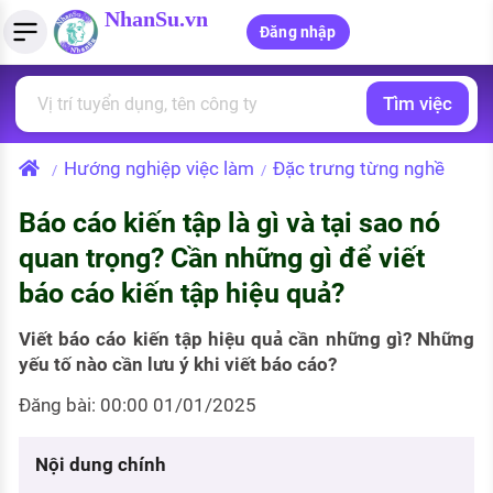
NhanSu.vn
Đăng nhập
Tìm việc
PHÁP LUẬT VIỆT NAM
Tìm việc làm
Quản lý CV
Tính lương Gross - Net
Văn bản pháp luật
Hướng nghiệp việc làm
Đặc trưng từng nghề
/
/
Việc làm ngành luật
Tải CV lên
Tính thuế thu nhập cá nhân
Chính sách mới
Báo cáo kiến tập là gì và tại sao nó
Việc làm lương cao
Tạo CV trực tuyến
Tính trợ cấp thất nghiệp
PHÁP LUẬT LAO ĐỘNG
quan trọng? Cần những gì để viết
Lao động và tiền lương
Việc làm tốt nhất
báo cáo kiến tập hiệu quả?
MẪU CV THEO STYLE
Bảo hiểm và phúc lợi
CÔNG TY
Mẫu CV đơn giản
Viết báo cáo kiến tập hiệu quả cần những gì? Những
yếu tố nào cần lưu ý khi viết báo cáo?
Thuế thu nhập
Danh sách nhà tuyển dụng
Mẫu CV hiện đại
Đăng bài: 00:00 01/01/2025
Hồ sơ biểu mẫu
Nhà tuyển dụng hàng đầu
Nội dung chính
Chính sách lao động