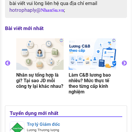
bài viết vui lòng liên hệ qua địa chỉ email
hotrophaply@
;
NhanSu.vn
Bài viết mới nhất
Thực
gì? C
và đi
khi 
Nhân sự tổng hợp là
Làm C&B lương bao
o
gì? Tại sao JD mỗi
nhiêu? Mức thực tế
g
công ty lại khác nhau?
theo từng cấp kinh
nghiệm
Tuyển dụng mới nhất
Trợ lý Giám đốc
Lương Thương lượng