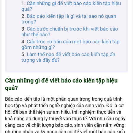
Cần những gì để viết báo cáo kiến tập hiệu
KHÁM PHÁ NGHỀ NGHIỆP
quả?
Tử vi nghề nghiệp
Báo cáo kiến tập là gì và tại sao nó quan
trọng?
Kỹ năng nghề nghiệp
Các bước chuẩn bị trước khi viết báo cáo
như thế nào?
HƯỚNG NGHIỆP VIỆC LÀM
Cấu trúc cơ bản của một báo cáo kiến tập
gồm những gì?
Đặc trưng từng nghề
Làm thế nào để viết báo cáo kiến tập ấn
tượng và đầy đủ?
Xu hướng việc làm
XÂY DỰNG VÀ PHÁT TRIỂN ĐỘI NGŨ
NHÂN SỰ
Cần những gì để viết báo cáo kiến tập hiệu
quả?
TUYỂN DỤNG VIỆC LÀM
Báo cáo kiến tập là một phần quan trọng trong quá trình
học tập và phát triển nghề nghiệp của sinh viên. Đó là cơ
hội để bạn thể hiện sự am hiểu, trải nghiệm thực tiễn và
khả năng áp dụng lý thuyết vào thực tế. Với nhu cầu ngày
càng cao về chất lượng báo cáo, sinh viên cần nắm vững
phương pháp và kỹ năng cần có để viết một báo cáo kiến