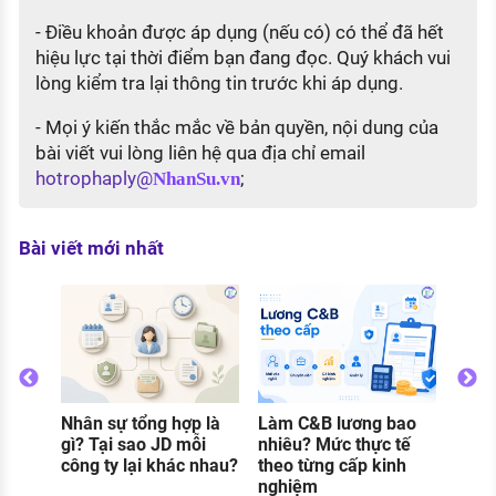
- Điều khoản được áp dụng (nếu có) có thể đã hết
hiệu lực tại thời điểm bạn đang đọc. Quý khách vui
lòng kiểm tra lại thông tin trước khi áp dụng.
- Mọi ý kiến thắc mắc về bản quyền, nội dung của
bài viết vui lòng liên hệ qua địa chỉ email
hotrophaply@
;
NhanSu.vn
Bài viết mới nhất
Thực
gì? C
và đi
khi 
Nhân sự tổng hợp là
Làm C&B lương bao
o
gì? Tại sao JD mỗi
nhiêu? Mức thực tế
g
công ty lại khác nhau?
theo từng cấp kinh
nghiệm