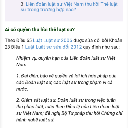
Liên đoàn luật sư Việt Nam thu hồi Thẻ luật
KHÁM PHÁ NGHỀ NGHIỆP
sư trong trường hợp nào?
Tử vi nghề nghiệp
Kỹ năng nghề nghiệp
Ai có quyền thu hồi thẻ luật sư?
HƯỚNG NGHIỆP VIỆC LÀM
Luật Luật sư 2006
Theo Điều 65
được sửa đổi bởi Khoản
Đặc trưng từng nghề
Luật Luật sư sửa đổi 2012
23 Điều 1
quy định như sau:
Nhiệm vụ, quyền hạn của Liên đoàn luật sư Việt
Xu hướng việc làm
Nam
XÂY DỰNG VÀ PHÁT TRIỂN ĐỘI NGŨ
NHÂN SỰ
1. Đại diện, bảo vệ quyền và lợi ích hợp pháp của
các Đoàn luật sư, các luật sư trong phạm vi cả
TUYỂN DỤNG VIỆC LÀM
nước.
2. Giám sát luật sư, Đoàn luật sư trong việc tuân
thủ pháp luật, tuân theo Điều lệ của Liên đoàn luật
sư Việt Nam; đề nghị Bộ Tư pháp thu hồi Chứng chỉ
hành nghề luật sư.