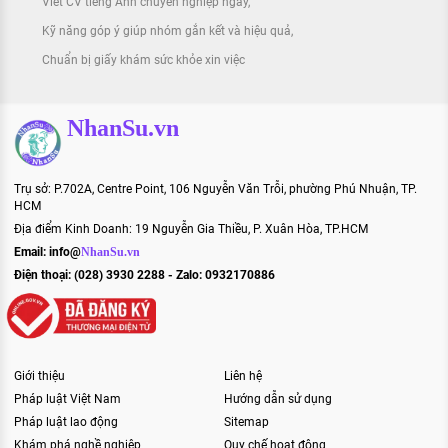
Viết CV tiếng Anh chuyên nghiệp ngay
Kỹ năng góp ý giúp nhóm gắn kết và hiệu quả
Chuẩn bị giấy khám sức khỏe xin việc
NhanSu.vn
Trụ sở: P.702A, Centre Point, 106 Nguyễn Văn Trỗi, phường Phú Nhuận, TP.
HCM
Địa điểm Kinh Doanh: 19 Nguyễn Gia Thiều, P. Xuân Hòa, TP.HCM
Email:
info@
NhanSu.vn
Điện thoại: (028) 3930 2288 - Zalo: 0932170886
Giới thiệu
Liên hệ
Pháp luật Việt Nam
Hướng dẫn sử dụng
Pháp luật lao động
Sitemap
Khám phá nghề nghiệp
Quy chế hoạt động