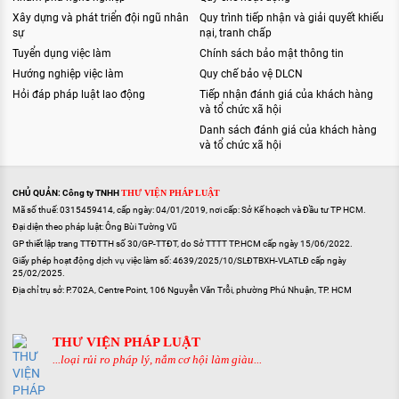
Xây dựng và phát triển đội ngũ nhân
Quy trình tiếp nhận và giải quyết khiếu
sự
nại, tranh chấp
Tuyển dụng việc làm
Chính sách bảo mật thông tin
Hướng nghiệp việc làm
Quy chế bảo vệ DLCN
Hỏi đáp pháp luật lao động
Tiếp nhận đánh giá của khách hàng
và tổ chức xã hội
Danh sách đánh giá của khách hàng
và tổ chức xã hội
CHỦ QUẢN: Công ty TNHH
THƯ VIỆN PHÁP LUẬT
Mã số thuế: 0315459414, cấp ngày: 04/01/2019, nơi cấp: Sở Kế hoạch và Đầu tư TP HCM.
Đại diện theo pháp luật: Ông Bùi Tường Vũ
GP thiết lập trang TTĐTTH số 30/GP-TTĐT, do Sở TTTT TP.HCM cấp ngày 15/06/2022.
Giấy phép hoạt động dịch vụ việc làm số: 4639/2025/10/SLĐTBXH-VLATLĐ cấp ngày
25/02/2025.
Địa chỉ trụ sở: P.702A, Centre Point, 106 Nguyễn Văn Trỗi, phường Phú Nhuận, TP. HCM
THƯ VIỆN PHÁP LUẬT
...loại rủi ro pháp lý, nắm cơ hội làm giàu...