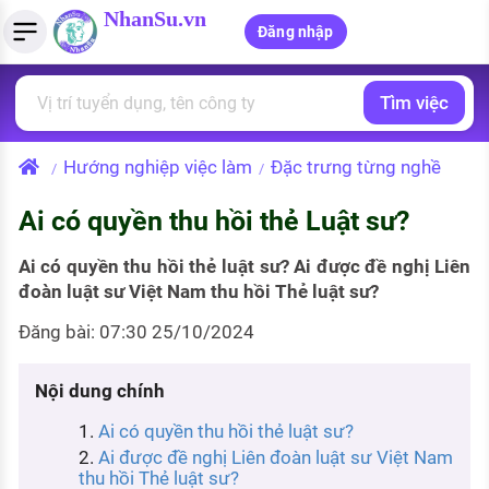
NhanSu.vn
Đăng nhập
Tìm việc
PHÁP LUẬT VIỆT NAM
Tìm việc làm
Quản lý CV
Tính lương Gross - Net
Văn bản pháp luật
Hướng nghiệp việc làm
Đặc trưng từng nghề
/
/
Việc làm ngành luật
Tải CV lên
Tính thuế thu nhập cá nhân
Chính sách mới
Ai có quyền thu hồi thẻ Luật sư?
Việc làm lương cao
Tạo CV trực tuyến
Tính trợ cấp thất nghiệp
PHÁP LUẬT LAO ĐỘNG
Ai có quyền thu hồi thẻ luật sư? Ai được đề nghị Liên
Lao động và tiền lương
Việc làm tốt nhất
MẪU CV THEO STYLE
đoàn luật sư Việt Nam thu hồi Thẻ luật sư?
Bảo hiểm và phúc lợi
Đăng bài: 07:30 25/10/2024
CÔNG TY
Mẫu CV đơn giản
Thuế thu nhập
Danh sách nhà tuyển dụng
Mẫu CV hiện đại
Nội dung chính
Hồ sơ biểu mẫu
Ai có quyền thu hồi thẻ luật sư?
Nhà tuyển dụng hàng đầu
Ai được đề nghị Liên đoàn luật sư Việt Nam
Chính sách lao động
thu hồi Thẻ luật sư?