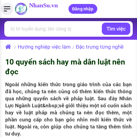
NhanSu.vn
Đăng nhập
Tìm việc
PHÁP LUẬT VIỆT NAM
Tìm việc làm
Quản lý CV
Tính lương Gross - Net
Văn bản pháp luật
Hướng nghiệp việc làm
Đặc trưng từng nghề
/
/
Việc làm ngành luật
Tải CV lên
Tính thuế thu nhập cá nhân
Chính sách mới
10 quyển sách hay mà dân luật nên
Việc làm lương cao
Tạo CV trực tuyến
Tính trợ cấp thất nghiệp
PHÁP LUẬT LAO ĐỘNG
đọc
Lao động và tiền lương
Việc làm tốt nhất
MẪU CV THEO STYLE
Ngoài những kiến thức trong giáo trình của các bạn
Bảo hiểm và phúc lợi
đã học, chúng ta nên củng cố thêm kiến thức thông
CÔNG TY
Mẫu CV đơn giản
qua những quyển sách về pháp luật. Sau đây Nhân
Thuế thu nhập
Lực Ngành Luật&nbsp;sẽ giới thiệu một số cuốn sách
Danh sách nhà tuyển dụng
Mẫu CV hiện đại
hay về luật pháp mà chúng ta nên đọc thêm, một
Hồ sơ biểu mẫu
phần cung cấp cho bạn góc nhìn mới kiến thức về
Nhà tuyển dụng hàng đầu
luật. Ngoài ra, còn giúp cho chúng ta tăng thêm tính
Chính sách lao động
tư duy.