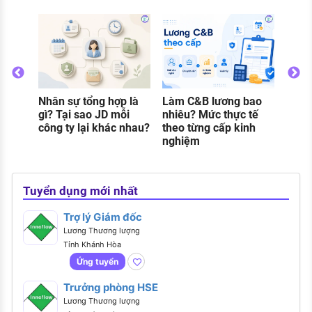
Thực tập sinh C&B là
gì? Công việc thực tế
và điều cần biết trước
khi ứng tuyển
ổng hợp là
Làm C&B lương bao
o JD mỗi
nhiêu? Mức thực tế
i khác nhau?
theo từng cấp kinh
nghiệm
Tuyển dụng mới nhất
Trợ lý Giám đốc
Lương Thương lượng
Tỉnh Khánh Hòa
Ứng tuyển
Trưởng phòng HSE
Lương Thương lượng