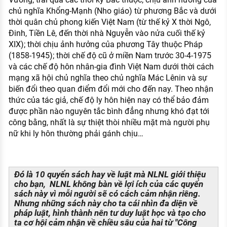
chủ nghĩa Khổng-Mạnh (Nho giáo) từ phương Bắc và dưới
thời quân chủ phong kiến Việt Nam (từ thế kỷ X thời Ngô,
Đinh, Tiền Lê, đến thời nhà Nguyễn vào nửa cuối thế kỷ
XIX); thời chịu ảnh hưởng của phương Tây thuộc Pháp
(1858-1945); thời chế độ cũ ở miền Nam trước 30-4-1975
và các chế độ hôn nhân-gia đình Việt Nam dưới thời cách
mạng xã hội chủ nghĩa theo chủ nghĩa Mác Lênin và sự
biến đổi theo quan điểm đổi mới cho đến nay. Theo nhận
thức của tác giả, chế độ ly hôn hiện nay có thể bảo đảm
được phần nào nguyên tắc bình đẳng nhưng khó đạt tới
công bằng, nhất là sự thiệt thòi nhiều mặt mà người phụ
nữ khi ly hôn thường phải gánh chịu…
Đó là 10 quyển sách hay về luật mà NLNL giới thiệu
cho bạn, NLNL không bàn về lợi ích của các quyển
sách này vì mỗi người sẽ có cách cảm nhận riêng.
Nhưng những sách này cho ta cái nhìn đa diện về
pháp luật, hình thành nên tư duy luật học và tạo cho
ta cơ hội cảm nhận về chiều sâu của hai từ "Công