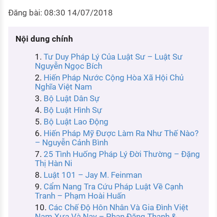
KHÁM PHÁ NGHỀ NGHIỆP
Đăng bài: 08:30 14/07/2018
Tử vi nghề nghiệp
Nội dung chính
Kỹ năng nghề nghiệp
Tư Duy Pháp Lý Của Luật Sư – Luật Sư
HƯỚNG NGHIỆP VIỆC LÀM
Nguyễn Ngọc Bích
Hiến Pháp Nước Cộng Hòa Xã Hội Chủ
Đặc trưng từng nghề
Nghĩa Việt Nam
Bộ Luật Dân Sự
Xu hướng việc làm
Bộ Luật Hình Sự
XÂY DỰNG VÀ PHÁT TRIỂN ĐỘI NGŨ
Bộ Luật Lao Động
NHÂN SỰ
Hiến Pháp Mỹ Được Làm Ra Như Thế Nào?
– Nguyễn Cảnh Bình
TUYỂN DỤNG VIỆC LÀM
25 Tình Huống Pháp Lý Đời Thường – Đặng
Thị Hàn Ni
Luật 101 – Jay M. Feinman
Cẩm Nang Tra Cứu Pháp Luật Về Cạnh
Tranh – Phạm Hoài Huấn
Các Chế Độ Hôn Nhân Và Gia Đình Việt
Nam Xưa Và Nay – Phan Đăng Thanh &