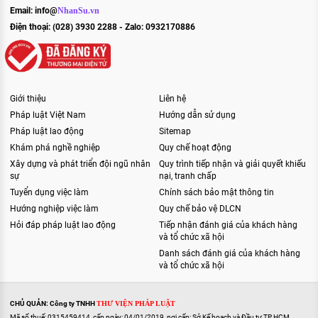
Email:
info@
NhanSu.vn
Điện thoại: (028) 3930 2288 - Zalo: 0932170886
Giới thiệu
Liên hệ
Pháp luật Việt Nam
Hướng dẫn sử dụng
Pháp luật lao động
Sitemap
Khám phá nghề nghiệp
Quy chế hoạt động
Xây dựng và phát triển đội ngũ nhân
Quy trình tiếp nhận và giải quyết khiếu
sự
nại, tranh chấp
Tuyển dụng việc làm
Chính sách bảo mật thông tin
Hướng nghiệp việc làm
Quy chế bảo vệ DLCN
Hỏi đáp pháp luật lao động
Tiếp nhận đánh giá của khách hàng
và tổ chức xã hội
Danh sách đánh giá của khách hàng
và tổ chức xã hội
CHỦ QUẢN: Công ty TNHH
THƯ VIỆN PHÁP LUẬT
Mã số thuế: 0315459414, cấp ngày: 04/01/2019, nơi cấp: Sở Kế hoạch và Đầu tư TP HCM.