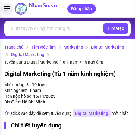
NhanSu.vn
Đăng nhập
Tìm việc
PHÁP LUẬT VIỆT NAM
Tìm việc làm
Quản lý CV
Tính lương Gross - Net
Văn bản pháp luật
Trang chủ
Tìm việc làm
Marketing
Digital Marketing
Việc làm ngành luật
Tải CV lên
Tính thuế thu nhập cá nhân
Chính sách mới
Digital Marketing
Việc làm lương cao
Tạo CV trực tuyến
Tính trợ cấp thất nghiệp
Tuyển dụng Digital Marketing (Từ 1 năm kinh nghiệm)
PHÁP LUẬT LAO ĐỘNG
Digital Marketing (Từ 1 năm kinh nghiệm)
Lao động và tiền lương
Việc làm tốt nhất
MẪU CV THEO STYLE
Mức lương:
8 - 10 triệu
Bảo hiểm và phúc lợi
Kinh nghiệm:
1 năm
CÔNG TY
Mẫu CV đơn giản
Hạn nộp hồ sơ:
16/11/2025
Thuế thu nhập
Địa điểm:
Hồ Chí Minh
Danh sách nhà tuyển dụng
Mẫu CV hiện đại
Click vào đây để xem tuyển dụng
Digital Marketing
mới nhất
Hồ sơ biểu mẫu
Nhà tuyển dụng hàng đầu
Chi tiết tuyển dụng
Chính sách lao động