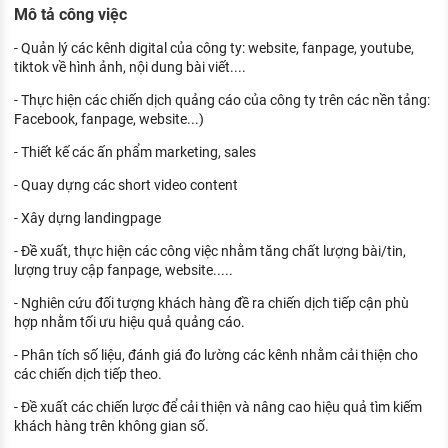
Mô tả công việc
KHÁM PHÁ NGHỀ NGHIỆP
Tử vi nghề nghiệp
- Quản lý các kênh digital của công ty: website, fanpage, youtube,
tiktok về hình ảnh, nội dung bài viết....
Kỹ năng nghề nghiệp
- Thực hiện các chiến dịch quảng cáo của công ty trên các nền tảng:
Facebook, fanpage, website...)
HƯỚNG NGHIỆP VIỆC LÀM
- Thiết kế các ấn phẩm marketing, sales
Đặc trưng từng nghề
- Quay dựng các short video content
Xu hướng việc làm
- Xây dựng landingpage
XÂY DỰNG VÀ PHÁT TRIỂN ĐỘI NGŨ
- Đề xuất, thực hiện các công việc nhằm tăng chất lượng bài/tin,
NHÂN SỰ
lượng truy cập fanpage, website.....
TUYỂN DỤNG VIỆC LÀM
- Nghiên cứu đối tượng khách hàng đề ra chiến dịch tiếp cận phù
hợp nhằm tối ưu hiệu quả quảng cáo.
- Phân tích số liệu, đánh giá đo lường các kênh nhằm cải thiện cho
các chiến dịch tiếp theo.
- Đề xuất các chiến lược để cải thiện và nâng cao hiệu quả tìm kiếm
khách hàng trên không gian số.