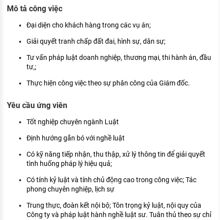
KHÁM PHÁ NGHỀ NGHIỆP
Mô tả công việc
Tử vi nghề nghiệp
Đại diện cho khách hàng trong các vụ án;
Giải quyết tranh chấp đất đai, hình sự, dân sự;
Kỹ năng nghề nghiệp
Tư vấn pháp luật doanh nghiệp, thương mại, thi hành án, đầu
HƯỚNG NGHIỆP VIỆC LÀM
tư,;
Đặc trưng từng nghề
Thực hiện công việc theo sự phân công của Giám đốc.
Xu hướng việc làm
Yêu cầu ứng viên
XÂY DỰNG VÀ PHÁT TRIỂN ĐỘI NGŨ
Tốt nghiệp chuyên ngành Luật
NHÂN SỰ
Định hướng gắn bó với nghề luật
TUYỂN DỤNG VIỆC LÀM
Có kỹ năng tiếp nhận, thu thập, xử lý thông tin để giải quyết
tình huống pháp lý hiệu quả;
Có tính kỷ luật và tính chủ động cao trong công việc; Tác
phong chuyên nghiệp, lịch sự
Trung thực, đoàn kết nội bộ; Tôn trọng kỷ luật, nội quy của
Công ty và pháp luật hành nghề luật sư. Tuân thủ theo sự chỉ