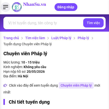
NhanSu.vn
Đăng nhập
Tìm việc
PHÁP LUẬT VIỆT NAM
Tìm việc làm
Quản lý CV
Tính lương Gross - Net
Văn bản pháp luật
Trang chủ
Tìm việc làm
Luật/Pháp lý
Pháp lý
Việc làm ngành luật
Tải CV lên
Tính thuế thu nhập cá nhân
Chính sách mới
Tuyển dụng Chuyên viên Pháp lý
Việc làm lương cao
Tạo CV trực tuyến
Tính trợ cấp thất nghiệp
PHÁP LUẬT LAO ĐỘNG
Chuyên viên Pháp lý
Lao động và tiền lương
Việc làm tốt nhất
Mức lương:
10 - 15 triệu
MẪU CV THEO STYLE
Kinh nghiệm:
Không yêu cầu
Bảo hiểm và phúc lợi
Hạn nộp hồ sơ:
20/05/2026
CÔNG TY
Mẫu CV đơn giản
Địa điểm:
Hà Nội
Thuế thu nhập
Danh sách nhà tuyển dụng
Click vào đây để xem tuyển dụng
Chuyên viên Pháp lý
mới
Mẫu CV hiện đại
nhất
Hồ sơ biểu mẫu
Nhà tuyển dụng hàng đầu
Chi tiết tuyển dụng
Chính sách lao động