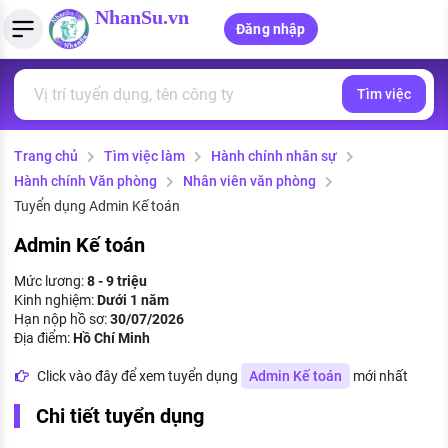
NhanSu.vn
Đăng nhập
Tìm việc
PHÁP LUẬT VIỆT NAM
Tìm việc làm
Quản lý CV
Tính lương Gross - Net
Văn bản pháp luật
Trang chủ
Tìm việc làm
Hành chính nhân sự
Việc làm ngành luật
Tải CV lên
Tính thuế thu nhập cá nhân
Chính sách mới
Hành chính Văn phòng
Nhân viên văn phòng
Việc làm lương cao
Tạo CV trực tuyến
Tính trợ cấp thất nghiệp
Tuyển dụng Admin Kế toán
PHÁP LUẬT LAO ĐỘNG
Admin Kế toán
Lao động và tiền lương
Việc làm tốt nhất
MẪU CV THEO STYLE
Mức lương:
8 - 9 triệu
Bảo hiểm và phúc lợi
Kinh nghiệm:
Dưới 1 năm
CÔNG TY
Mẫu CV đơn giản
Hạn nộp hồ sơ:
30/07/2026
Thuế thu nhập
Địa điểm:
Hồ Chí Minh
Danh sách nhà tuyển dụng
Mẫu CV hiện đại
Click vào đây để xem tuyển dụng
Admin Kế toán
mới nhất
Hồ sơ biểu mẫu
Nhà tuyển dụng hàng đầu
Chi tiết tuyển dụng
Chính sách lao động