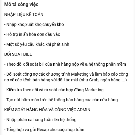
Mô tả công việc
KHÁM PHÁ NGHỀ NGHIỆP
Tử vi nghề nghiệp
NHẬP LIỆU KẾ TOÁN
- Nhập kho,xuất kho,chuyển kho
Kỹ năng nghề nghiệp
- Hỗ trợ in ấn hóa đơn đầu vào
HƯỚNG NGHIỆP VIỆC LÀM
- Một số yêu cầu khác khi phát sinh
Đặc trưng từng nghề
ĐỐI SOÁT BILL
Xu hướng việc làm
- Theo dõi đối soát bill của nhà hàng nộp về & hệ thống phần mềm
XÂY DỰNG VÀ PHÁT TRIỂN ĐỘI NGŨ
- Đối soát công nợ các chương trình Maketing và làm báo cáo công
NHÂN SỰ
nợ về các kênh bán hàng với đối tác mkt (như Grab, ngân hàng....)
TUYỂN DỤNG VIỆC LÀM
- Kiểm tra theo dõi và rà soát các hợp đồng Marketing
- Tạo nút bấm món trên hệ thống bán hàng của các cửa hàng
KIỂM SOÁT HÀNG HÓA VÀ CÔNG VIỆC ADMIN
- Nhập phân ca hàng tuần lên hệ thống
- Tổng hợp và gửi Recap cho cuộc họp tuần