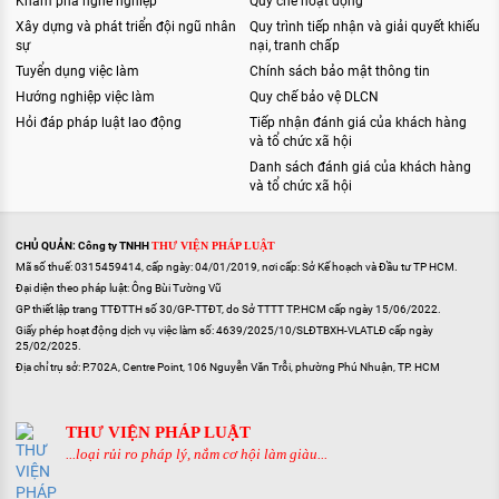
Khám phá nghề nghiệp
Quy chế hoạt động
Xây dựng và phát triển đội ngũ nhân
Quy trình tiếp nhận và giải quyết khiếu
sự
nại, tranh chấp
Tuyển dụng việc làm
Chính sách bảo mật thông tin
Hướng nghiệp việc làm
Quy chế bảo vệ DLCN
Hỏi đáp pháp luật lao động
Tiếp nhận đánh giá của khách hàng
và tổ chức xã hội
Danh sách đánh giá của khách hàng
và tổ chức xã hội
CHỦ QUẢN: Công ty TNHH
THƯ VIỆN PHÁP LUẬT
Mã số thuế: 0315459414, cấp ngày: 04/01/2019, nơi cấp: Sở Kế hoạch và Đầu tư TP HCM.
Đại diện theo pháp luật: Ông Bùi Tường Vũ
GP thiết lập trang TTĐTTH số 30/GP-TTĐT, do Sở TTTT TP.HCM cấp ngày 15/06/2022.
Giấy phép hoạt động dịch vụ việc làm số: 4639/2025/10/SLĐTBXH-VLATLĐ cấp ngày
25/02/2025.
Địa chỉ trụ sở: P.702A, Centre Point, 106 Nguyễn Văn Trỗi, phường Phú Nhuận, TP. HCM
THƯ VIỆN PHÁP LUẬT
...loại rủi ro pháp lý, nắm cơ hội làm giàu...