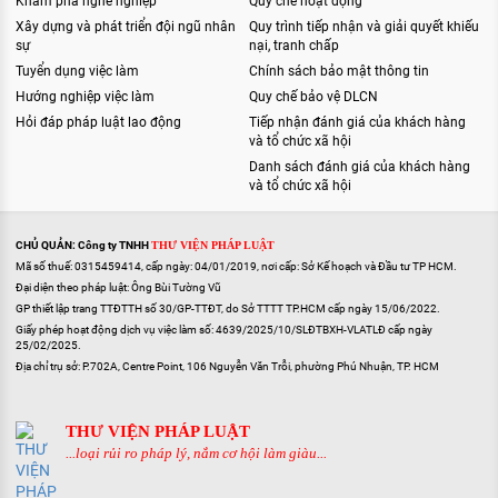
Khám phá nghề nghiệp
Quy chế hoạt động
Xây dựng và phát triển đội ngũ nhân
Quy trình tiếp nhận và giải quyết khiếu
sự
nại, tranh chấp
Tuyển dụng việc làm
Chính sách bảo mật thông tin
Hướng nghiệp việc làm
Quy chế bảo vệ DLCN
Hỏi đáp pháp luật lao động
Tiếp nhận đánh giá của khách hàng
và tổ chức xã hội
Danh sách đánh giá của khách hàng
và tổ chức xã hội
CHỦ QUẢN: Công ty TNHH
THƯ VIỆN PHÁP LUẬT
Mã số thuế: 0315459414, cấp ngày: 04/01/2019, nơi cấp: Sở Kế hoạch và Đầu tư TP HCM.
Đại diện theo pháp luật: Ông Bùi Tường Vũ
GP thiết lập trang TTĐTTH số 30/GP-TTĐT, do Sở TTTT TP.HCM cấp ngày 15/06/2022.
Giấy phép hoạt động dịch vụ việc làm số: 4639/2025/10/SLĐTBXH-VLATLĐ cấp ngày
25/02/2025.
Địa chỉ trụ sở: P.702A, Centre Point, 106 Nguyễn Văn Trỗi, phường Phú Nhuận, TP. HCM
THƯ VIỆN PHÁP LUẬT
...loại rủi ro pháp lý, nắm cơ hội làm giàu...