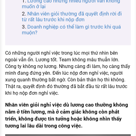
Lương cao nhưng nhiều người vẫn không
KHÁM PHÁ NGHỀ NGHIỆP
muốn ở lại
Nhân viên giỏi thường đã quyết định rời đi
Tử vi nghề nghiệp
từ rất lâu trước khi nộp đơn
Doanh nghiệp có thể làm gì trước khi quá
Kỹ năng nghề nghiệp
muộn?
HƯỚNG NGHIỆP VIỆC LÀM
Đặc trưng từng nghề
Có những người nghỉ việc trong lúc mọi thứ nhìn bên
ngoài vẫn ổn. Lương tốt. Team không mâu thuẫn lớn.
Xu hướng việc làm
Công ty không nợ lương. Nhưng càng đi làm, họ càng thấy
mình đang đứng yên. Đến lúc nộp đơn nghỉ việc, người
XÂY DỰNG VÀ PHÁT TRIỂN ĐỘI NGŨ
NHÂN SỰ
xung quanh thường bất ngờ. Còn bản thân họ thì không.
Thật ra, quyết định đó thường đã bắt đầu từ rất lâu trước
TUYỂN DỤNG VIỆC LÀM
khi họ nộp đơn nghỉ việc.
Nhân viên giỏi nghỉ việc dù lương cao thường không
nằm ở tiền lương, mà ở cảm giác không còn phát
triển, không được tin tưởng hoặc không nhìn thấy
tương lai lâu dài trong công việc.