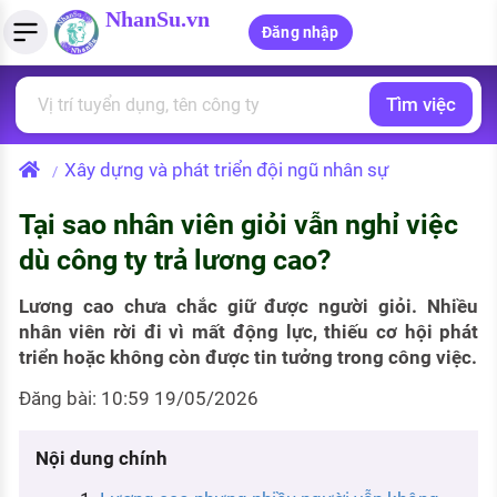
NhanSu.vn
Đăng nhập
Tìm việc
PHÁP LUẬT VIỆT NAM
Tìm việc làm
Quản lý CV
Tính lương Gross - Net
Văn bản pháp luật
Xây dựng và phát triển đội ngũ nhân sự
/
Việc làm ngành luật
Tải CV lên
Tính thuế thu nhập cá nhân
Chính sách mới
Tại sao nhân viên giỏi vẫn nghỉ việc
Việc làm lương cao
Tạo CV trực tuyến
Tính trợ cấp thất nghiệp
PHÁP LUẬT LAO ĐỘNG
dù công ty trả lương cao?
Lao động và tiền lương
Việc làm tốt nhất
MẪU CV THEO STYLE
Lương cao chưa chắc giữ được người giỏi. Nhiều
Bảo hiểm và phúc lợi
nhân viên rời đi vì mất động lực, thiếu cơ hội phát
CÔNG TY
Mẫu CV đơn giản
triển hoặc không còn được tin tưởng trong công việc.
Thuế thu nhập
Danh sách nhà tuyển dụng
Mẫu CV hiện đại
Đăng bài: 10:59 19/05/2026
Hồ sơ biểu mẫu
Nhà tuyển dụng hàng đầu
Nội dung chính
Chính sách lao động