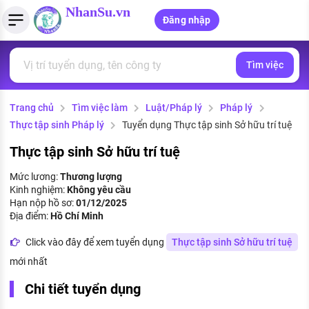
NhanSu.vn
Đăng nhập
Tìm việc
PHÁP LUẬT VIỆT NAM
Tìm việc làm
Quản lý CV
Tính lương Gross - Net
Văn bản pháp luật
Trang chủ
Tìm việc làm
Luật/Pháp lý
Pháp lý
Việc làm ngành luật
Tải CV lên
Tính thuế thu nhập cá nhân
Chính sách mới
Thực tập sinh Pháp lý
Tuyển dụng Thực tập sinh Sở hữu trí tuệ
Việc làm lương cao
Tạo CV trực tuyến
Tính trợ cấp thất nghiệp
PHÁP LUẬT LAO ĐỘNG
Thực tập sinh Sở hữu trí tuệ
Lao động và tiền lương
Việc làm tốt nhất
Mức lương:
Thương lượng
MẪU CV THEO STYLE
Kinh nghiệm:
Không yêu cầu
Bảo hiểm và phúc lợi
Hạn nộp hồ sơ:
01/12/2025
CÔNG TY
Mẫu CV đơn giản
Địa điểm:
Hồ Chí Minh
Thuế thu nhập
Danh sách nhà tuyển dụng
Click vào đây để xem tuyển dụng
Thực tập sinh Sở hữu trí tuệ
Mẫu CV hiện đại
mới nhất
Hồ sơ biểu mẫu
Nhà tuyển dụng hàng đầu
Chi tiết tuyển dụng
Chính sách lao động