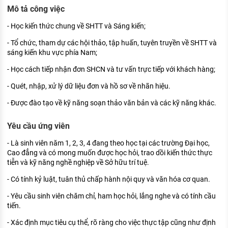
KHÁM PHÁ NGHỀ NGHIỆP
Mô tả công việc
Tử vi nghề nghiệp
- Học kiến thức chung về SHTT và Sáng kiến;
- Tổ chức, tham dự các hội thảo, tập huấn, tuyên truyền về SHTT và
Kỹ năng nghề nghiệp
sáng kiến khu vực phía Nam;
HƯỚNG NGHIỆP VIỆC LÀM
- Học cách tiếp nhận đơn SHCN và tư vấn trực tiếp với khách hàng;
Đặc trưng từng nghề
- Quét, nhập, xử lý dữ liệu đơn và hồ sơ về nhãn hiệu.
- Được đào tạo về kỹ năng soạn thảo văn bản và các kỹ năng khác.
Xu hướng việc làm
XÂY DỰNG VÀ PHÁT TRIỂN ĐỘI NGŨ
Yêu cầu ứng viên
NHÂN SỰ
- Là sinh viên năm 1, 2, 3, 4 đang theo học tại các trường Đại học,
TUYỂN DỤNG VIỆC LÀM
Cao đẳng và có mong muốn được học hỏi, trao dồi kiến thức thực
tiễn và kỹ năng nghề nghiệp về Sở hữu trí tuệ.
- Có tính kỷ luật, tuân thủ chấp hành nội quy và văn hóa cơ quan.
- Yêu cầu sinh viên chăm chỉ, ham học hỏi, lắng nghe và có tính cầu
tiến.
- Xác định mục tiêu cụ thể, rõ ràng cho việc thực tập cũng như định