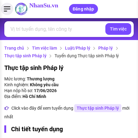
NhanSu.vn
Đăng nhập
Tìm việc
PHÁP LUẬT VIỆT NAM
Tìm việc làm
Quản lý CV
Tính lương Gross - Net
Văn bản pháp luật
Trang chủ
Tìm việc làm
Luật/Pháp lý
Pháp lý
Việc làm ngành luật
Tải CV lên
Tính thuế thu nhập cá nhân
Chính sách mới
Thực tập sinh Pháp lý
Tuyển dụng Thực tập sinh Pháp lý
Việc làm lương cao
Tạo CV trực tuyến
Tính trợ cấp thất nghiệp
PHÁP LUẬT LAO ĐỘNG
Thực tập sinh Pháp lý
Lao động và tiền lương
Việc làm tốt nhất
Mức lương:
Thương lượng
MẪU CV THEO STYLE
Kinh nghiệm:
Không yêu cầu
Bảo hiểm và phúc lợi
Hạn nộp hồ sơ:
17/06/2026
CÔNG TY
Mẫu CV đơn giản
Địa điểm:
Hồ Chí Minh
Thuế thu nhập
Danh sách nhà tuyển dụng
Click vào đây để xem tuyển dụng
Thực tập sinh Pháp lý
mới
Mẫu CV hiện đại
nhất
Hồ sơ biểu mẫu
Nhà tuyển dụng hàng đầu
Chi tiết tuyển dụng
Chính sách lao động