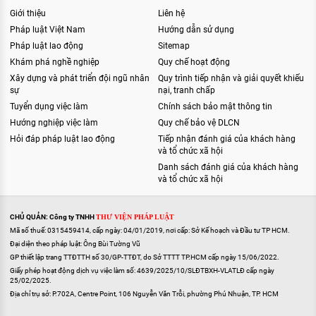
Giới thiệu
Liên hệ
Pháp luật Việt Nam
Hướng dẫn sử dụng
Pháp luật lao động
Sitemap
Khám phá nghề nghiệp
Quy chế hoạt động
Xây dựng và phát triển đội ngũ nhân
Quy trình tiếp nhận và giải quyết khiếu
sự
nại, tranh chấp
Tuyển dụng việc làm
Chính sách bảo mật thông tin
Hướng nghiệp việc làm
Quy chế bảo vệ DLCN
Hỏi đáp pháp luật lao động
Tiếp nhận đánh giá của khách hàng
và tổ chức xã hội
Danh sách đánh giá của khách hàng
và tổ chức xã hội
CHỦ QUẢN: Công ty TNHH
THƯ VIỆN PHÁP LUẬT
Mã số thuế: 0315459414, cấp ngày: 04/01/2019, nơi cấp: Sở Kế hoạch và Đầu tư TP HCM.
Đại diện theo pháp luật: Ông Bùi Tường Vũ
GP thiết lập trang TTĐTTH số 30/GP-TTĐT, do Sở TTTT TP.HCM cấp ngày 15/06/2022.
Giấy phép hoạt động dịch vụ việc làm số: 4639/2025/10/SLĐTBXH-VLATLĐ cấp ngày
25/02/2025.
Địa chỉ trụ sở: P.702A, Centre Point, 106 Nguyễn Văn Trỗi, phường Phú Nhuận, TP. HCM