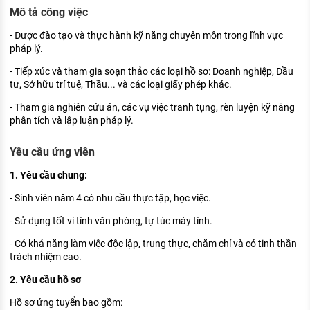
KHÁM PHÁ NGHỀ NGHIỆP
Mô tả công việc
Tử vi nghề nghiệp
- Được đào tạo và thực hành kỹ năng chuyên môn trong lĩnh vực
pháp lý.
Kỹ năng nghề nghiệp
- Tiếp xúc và tham gia soạn thảo các loại hồ sơ: Doanh nghiệp, Đầu
tư, Sở hữu trí tuệ, Thầu... và các loại giấy phép khác.
HƯỚNG NGHIỆP VIỆC LÀM
- Tham gia nghiên cứu án, các vụ việc tranh tụng, rèn luyện kỹ năng
Đặc trưng từng nghề
phân tích và lập luận pháp lý.
Xu hướng việc làm
Yêu cầu ứng viên
XÂY DỰNG VÀ PHÁT TRIỂN ĐỘI NGŨ
1. Yêu cầu chung:
NHÂN SỰ
- Sinh viên năm 4 có nhu cầu thực tập, học việc.
TUYỂN DỤNG VIỆC LÀM
- Sử dụng tốt vi tính văn phòng, tự túc máy tính.
- Có khả năng làm việc độc lập, trung thực, chăm chỉ và có tinh thần
trách nhiệm cao.
2. Yêu cầu hồ sơ
Hồ sơ ứng tuyển bao gồm: