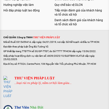
Hướng nghiệp việc làm
Quy chế bảo vệ DLCN
Hỏi đáp pháp luật lao động
Tiếp nhận đánh giá của khách hàng
và tổ chức xã hội
Danh sách đánh giá của khách hàng
và tổ chức xã hội
CHỦ QUẢN: Công ty TNHH
THƯ VIỆN PHÁP LUẬT
Mã số thuế: 0315459414, cấp ngày: 04/01/2019, nơi cấp: Sở Kế hoạch và Đầu tư TP HCM.
Đại diện theo pháp luật: Ông Bùi Tường Vũ
GP thiết lập trang TTĐTTH số 30/GP-TTĐT, do Sở TTTT TP.HCM cấp ngày 15/06/2022.
Giấy phép hoạt động dịch vụ việc làm số: 4639/2025/10/SLĐTBXH-VLATLĐ cấp ngày
25/02/2025.
Địa chỉ trụ sở: P.702A, Centre Point, 106 Nguyễn Văn Trỗi, phường Phú Nhuận, TP. HCM
THƯ VIỆN PHÁP LUẬT
...loại rủi ro pháp lý, nắm cơ hội làm giàu...
Thư Viện
Nhà Đất