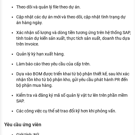
KHÁM PHÁ NGHỀ NGHIỆP
Theo dõi và quản lý file theo dự án.
Tử vi nghề nghiệp
Cập nhật các dự án mới và theo dõi, cập nhật tình trạng dự
án hàng ngày.
Kỹ năng nghề nghiệp
Xác nhận số lượng và dòng tiền tương ứng trên hệ thống SAP,
HƯỚNG NGHIỆP VIỆC LÀM
tính toán dự kiến sản xuất, thực tích sản xuất, doanh thu dựa
trên Invoice.
Đặc trưng từng nghề
Quản lý kỳ hạn xuất hàng.
Xu hướng việc làm
Làm báo cáo theo yêu cầu của cấp trên.
XÂY DỰNG VÀ PHÁT TRIỂN ĐỘI NGŨ
Dựa vào BOM được triển khai từ bộ phận thiết kế, sau khi xác
NHÂN SỰ
nhận tồn kho từ bộ phận kho, gửi yêu cầu phát hành PR đến
bộ phận mua hàng.
TUYỂN DỤNG VIỆC LÀM
Kiểm tra và đăng ký mã số quản lý vật tư lên trên phần mềm
SAP.
Các công việc cụ thể sẽ trao đổi kỹ hơn khi phỏng vấn.
Yêu cầu ứng viên
Giới tính: Nữ.