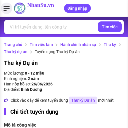
NhanSu.vn
Đăng nhập
Tìm việc
PHÁP LUẬT VIỆT NAM
Tìm việc làm
Quản lý CV
Tính lương Gross - Net
Văn bản pháp luật
Trang chủ
Tìm việc làm
Hành chính nhân sự
Thư ký
Việc làm ngành luật
Tải CV lên
Tính thuế thu nhập cá nhân
Chính sách mới
Thư ký dự án
Tuyển dụng Thư ký Dự án
Việc làm lương cao
Tạo CV trực tuyến
Tính trợ cấp thất nghiệp
PHÁP LUẬT LAO ĐỘNG
Thư ký Dự án
Lao động và tiền lương
Việc làm tốt nhất
Mức lương:
8 - 12 triệu
MẪU CV THEO STYLE
Kinh nghiệm:
2 năm
Bảo hiểm và phúc lợi
Hạn nộp hồ sơ:
26/06/2026
CÔNG TY
Mẫu CV đơn giản
Địa điểm:
Bình Dương
Thuế thu nhập
Danh sách nhà tuyển dụng
Click vào đây để xem tuyển dụng
Thư ký Dự án
mới nhất
Mẫu CV hiện đại
Hồ sơ biểu mẫu
Chi tiết tuyển dụng
Nhà tuyển dụng hàng đầu
Chính sách lao động
Mô tả công việc