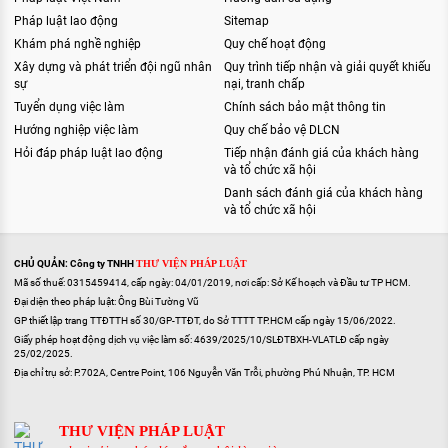
Pháp luật lao động
Sitemap
Khám phá nghề nghiệp
Quy chế hoạt động
Xây dựng và phát triển đội ngũ nhân
Quy trình tiếp nhận và giải quyết khiếu
sự
nại, tranh chấp
Tuyển dụng việc làm
Chính sách bảo mật thông tin
Hướng nghiệp việc làm
Quy chế bảo vệ DLCN
Hỏi đáp pháp luật lao động
Tiếp nhận đánh giá của khách hàng
và tổ chức xã hội
Danh sách đánh giá của khách hàng
và tổ chức xã hội
CHỦ QUẢN: Công ty TNHH
THƯ VIỆN PHÁP LUẬT
Mã số thuế: 0315459414, cấp ngày: 04/01/2019, nơi cấp: Sở Kế hoạch và Đầu tư TP HCM.
Đại diện theo pháp luật: Ông Bùi Tường Vũ
GP thiết lập trang TTĐTTH số 30/GP-TTĐT, do Sở TTTT TP.HCM cấp ngày 15/06/2022.
Giấy phép hoạt động dịch vụ việc làm số: 4639/2025/10/SLĐTBXH-VLATLĐ cấp ngày
25/02/2025.
Địa chỉ trụ sở: P.702A, Centre Point, 106 Nguyễn Văn Trỗi, phường Phú Nhuận, TP. HCM
THƯ VIỆN PHÁP LUẬT