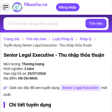
NhanSu.vn
Đăng nhập
Tìm việc
PHÁP LUẬT VIỆT NAM
Tìm việc làm
Quản lý CV
Tính lương Gross - Net
Văn bản pháp luật
Trang chủ
Tìm việc làm
Luật/Pháp lý
Pháp lý
Việc làm ngành luật
Tải CV lên
Tính thuế thu nhập cá nhân
Chính sách mới
Tuyển dụng Senior Legal Executive - Thu nhập thỏa thuận
Việc làm lương cao
Tạo CV trực tuyến
Tính trợ cấp thất nghiệp
PHÁP LUẬT LAO ĐỘNG
Senior Legal Executive - Thu nhập thỏa thuận
Lao động và tiền lương
Việc làm tốt nhất
Mức lương:
Thương lượng
MẪU CV THEO STYLE
Kinh nghiệm:
3 năm
Bảo hiểm và phúc lợi
Hạn nộp hồ sơ:
29/07/2026
CÔNG TY
Mẫu CV đơn giản
Địa điểm:
Hồ Chí Minh
Thuế thu nhập
Danh sách nhà tuyển dụng
Click vào đây để xem tuyển dụng
Senior Legal Executive
mới
Mẫu CV hiện đại
nhất
Hồ sơ biểu mẫu
Nhà tuyển dụng hàng đầu
Chi tiết tuyển dụng
Chính sách lao động