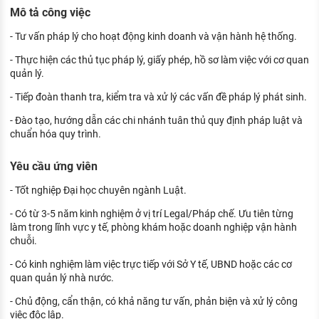
KHÁM PHÁ NGHỀ NGHIỆP
Mô tả công việc
Tử vi nghề nghiệp
- Tư vấn pháp lý cho hoạt động kinh doanh và vận hành hệ thống.
- Thực hiện các thủ tục pháp lý, giấy phép, hồ sơ làm việc với cơ quan
Kỹ năng nghề nghiệp
quản lý.
HƯỚNG NGHIỆP VIỆC LÀM
- Tiếp đoàn thanh tra, kiểm tra và xử lý các vấn đề pháp lý phát sinh.
Đặc trưng từng nghề
- Đào tạo, hướng dẫn các chi nhánh tuân thủ quy định pháp luật và
chuẩn hóa quy trình.
Xu hướng việc làm
Yêu cầu ứng viên
XÂY DỰNG VÀ PHÁT TRIỂN ĐỘI NGŨ
NHÂN SỰ
- Tốt nghiệp Đại học chuyên ngành Luật.
TUYỂN DỤNG VIỆC LÀM
- Có từ 3-5 năm kinh nghiệm ở vị trí Legal/Pháp chế. Ưu tiên từng
làm trong lĩnh vực y tế, phòng khám hoặc doanh nghiệp vận hành
chuỗi.
- Có kinh nghiệm làm việc trực tiếp với Sở Y tế, UBND hoặc các cơ
quan quản lý nhà nước.
- Chủ động, cẩn thận, có khả năng tư vấn, phản biện và xử lý công
việc độc lập.