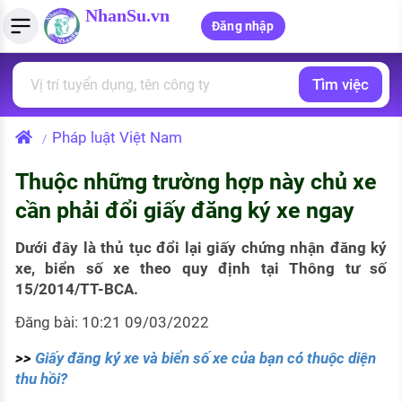
NhanSu.vn
Đăng nhập
Tìm việc
PHÁP LUẬT VIỆT NAM
Tìm việc làm
Quản lý CV
Tính lương Gross - Net
Văn bản pháp luật
Pháp luật Việt Nam
/
Việc làm ngành luật
Tải CV lên
Tính thuế thu nhập cá nhân
Chính sách mới
Thuộc những trường hợp này chủ xe
Việc làm lương cao
Tạo CV trực tuyến
Tính trợ cấp thất nghiệp
PHÁP LUẬT LAO ĐỘNG
cần phải đổi giấy đăng ký xe ngay
Lao động và tiền lương
Việc làm tốt nhất
MẪU CV THEO STYLE
Dưới đây là thủ tục đổi lại giấy chứng nhận đăng ký
Bảo hiểm và phúc lợi
xe, biển số xe theo quy định tại Thông tư số
CÔNG TY
Mẫu CV đơn giản
15/2014/TT-BCA.
Thuế thu nhập
Danh sách nhà tuyển dụng
Mẫu CV hiện đại
Đăng bài: 10:21 09/03/2022
Hồ sơ biểu mẫu
>>
Giấy đăng ký xe và biển số xe của bạn có thuộc diện
Nhà tuyển dụng hàng đầu
thu hồi?
Chính sách lao động