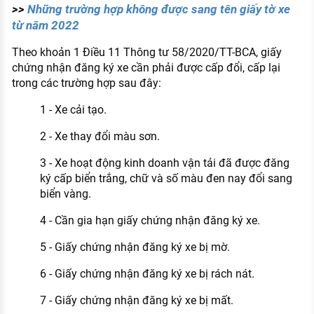
>>
Những trường hợp không được sang tên giấy tờ xe
KHÁM PHÁ NGHỀ NGHIỆP
từ năm 2022
Tử vi nghề nghiệp
Theo khoản 1 Điều 11 Thông tư 58/2020/TT-BCA, giấy
Kỹ năng nghề nghiệp
chứng nhận đăng ký xe cần phải được cấp đổi, cấp lại
trong các trường hợp sau đây:
HƯỚNG NGHIỆP VIỆC LÀM
1 - Xe cải tạo.
Đặc trưng từng nghề
2 - Xe thay đổi màu sơn.
Xu hướng việc làm
3 - Xe hoạt động kinh doanh vận tải đã được đăng
XÂY DỰNG VÀ PHÁT TRIỂN ĐỘI NGŨ
ký cấp biển trắng, chữ và số màu đen nay đổi sang
NHÂN SỰ
biển vàng.
TUYỂN DỤNG VIỆC LÀM
4 - Cần gia hạn giấy chứng nhận đăng ký xe.
5 - Giấy chứng nhận đăng ký xe bị mờ.
6 - Giấy chứng nhận đăng ký xe bị rách nát.
7 - Giấy chứng nhận đăng ký xe bị mất.