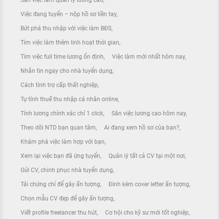
Săn việc làm quản lý lương cao
Việc đang tuyển – nộp hồ sơ liền tay
Bứt phá thu nhập với việc làm BĐS
Tìm việc làm thêm linh hoạt thời gian
Tìm việc full time lương ổn định
Việc làm mới nhất hôm nay
Nhắn tin ngay cho nhà tuyển dụng
Cách tính trợ cấp thất nghiệp
Tự tính thuế thu nhập cá nhân online
Tính lương chính xác chỉ 1 click
Săn việc lương cao hôm nay
Theo dõi NTD bạn quan tâm
Ai đang xem hồ sơ của bạn?
Khám phá việc làm hợp với bạn
Xem lại việc bạn đã ứng tuyển
Quản lý tất cả CV tại một nơi
Gửi CV, chinh phục nhà tuyển dụng
Tải chứng chỉ để gây ấn tượng
Đính kèm cover letter ấn tượng
Chọn mẫu CV đẹp để gây ấn tượng
Viết profile freelancer thu hút
Cơ hội cho kỹ sư mới tốt nghiệp