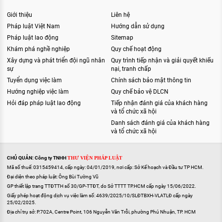
Giới thiệu
Liên hệ
Pháp luật Việt Nam
Hướng dẫn sử dụng
Pháp luật lao động
Sitemap
Khám phá nghề nghiệp
Quy chế hoạt động
Xây dựng và phát triển đội ngũ nhân
Quy trình tiếp nhận và giải quyết khiếu
sự
nại, tranh chấp
Tuyển dụng việc làm
Chính sách bảo mật thông tin
Hướng nghiệp việc làm
Quy chế bảo vệ DLCN
Hỏi đáp pháp luật lao động
Tiếp nhận đánh giá của khách hàng
và tổ chức xã hội
Danh sách đánh giá của khách hàng
và tổ chức xã hội
CHỦ QUẢN: Công ty TNHH
THƯ VIỆN PHÁP LUẬT
Mã số thuế: 0315459414, cấp ngày: 04/01/2019, nơi cấp: Sở Kế hoạch và Đầu tư TP HCM.
Đại diện theo pháp luật: Ông Bùi Tường Vũ
GP thiết lập trang TTĐTTH số 30/GP-TTĐT, do Sở TTTT TP.HCM cấp ngày 15/06/2022.
Giấy phép hoạt động dịch vụ việc làm số: 4639/2025/10/SLĐTBXH-VLATLĐ cấp ngày
25/02/2025.
Địa chỉ trụ sở: P.702A, Centre Point, 106 Nguyễn Văn Trỗi, phường Phú Nhuận, TP. HCM