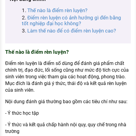
KHÁM PHÁ NGHỀ NGHIỆP
Thế nào là điểm rèn luyện?
Tử vi nghề nghiệp
Điểm rèn luyện có ảnh hưởng gì đến bằng
tốt nghiệp đại học không?
Kỹ năng nghề nghiệp
Làm thế nào để có điểm rèn luyện cao?
HƯỚNG NGHIỆP VIỆC LÀM
Đặc trưng từng nghề
Thế nào là điểm rèn luyện?
Xu hướng việc làm
Điểm rèn luyện là điểm số dùng để đánh giá phẩm chất
chính trị, đạo đức, lối sống cũng như mức độ tích cực của
XÂY DỰNG VÀ PHÁT TRIỂN ĐỘI NGŨ
sinh viên trong việc tham gia các hoạt động, phong trào.
NHÂN SỰ
Mục đích là đánh giá ý thức, thái độ và kết quả rèn luyện
của sinh viên.
TUYỂN DỤNG VIỆC LÀM
Nội dung đánh giá thường bao gồm các tiêu chí như sau:
- Ý thức học tập
- Ý thức và kết quả chấp hành nội quy, quy chế trong nhà
trường