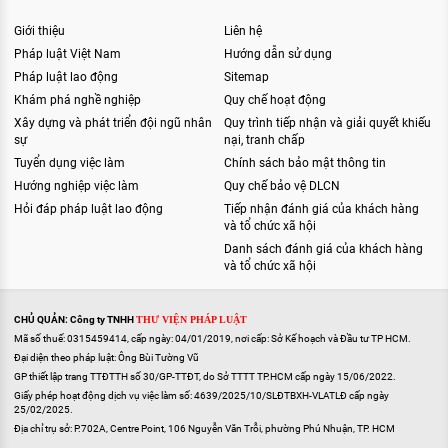
Giới thiệu
Liên hệ
Pháp luật Việt Nam
Hướng dẫn sử dụng
Pháp luật lao động
Sitemap
Khám phá nghề nghiệp
Quy chế hoạt động
Xây dựng và phát triển đội ngũ nhân
Quy trình tiếp nhận và giải quyết khiếu
sự
nại, tranh chấp
Tuyển dụng việc làm
Chính sách bảo mật thông tin
Hướng nghiệp việc làm
Quy chế bảo vệ DLCN
Hỏi đáp pháp luật lao động
Tiếp nhận đánh giá của khách hàng
và tổ chức xã hội
Danh sách đánh giá của khách hàng
và tổ chức xã hội
CHỦ QUẢN: Công ty TNHH
THƯ VIỆN PHÁP LUẬT
Mã số thuế: 0315459414, cấp ngày: 04/01/2019, nơi cấp: Sở Kế hoạch và Đầu tư TP HCM.
Đại diện theo pháp luật: Ông Bùi Tường Vũ
GP thiết lập trang TTĐTTH số 30/GP-TTĐT, do Sở TTTT TP.HCM cấp ngày 15/06/2022.
Giấy phép hoạt động dịch vụ việc làm số: 4639/2025/10/SLĐTBXH-VLATLĐ cấp ngày
25/02/2025.
Địa chỉ trụ sở: P.702A, Centre Point, 106 Nguyễn Văn Trỗi, phường Phú Nhuận, TP. HCM