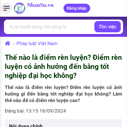
NhanSu.vn
Đăng nhập
Tìm việc
PHÁP LUẬT VIỆT NAM
Tìm việc làm
Quản lý CV
Tính lương Gross - Net
Văn bản pháp luật
Pháp luật Việt Nam
/
Việc làm ngành luật
Tải CV lên
Tính thuế thu nhập cá nhân
Chính sách mới
Thế nào là điểm rèn luyện? Điểm rèn
Việc làm lương cao
Tạo CV trực tuyến
Tính trợ cấp thất nghiệp
PHÁP LUẬT LAO ĐỘNG
luyện có ảnh hưởng đến bằng tốt
Lao động và tiền lương
Việc làm tốt nhất
nghiệp đại học không?
MẪU CV THEO STYLE
Bảo hiểm và phúc lợi
CÔNG TY
Mẫu CV đơn giản
Thế nào là điểm rèn luyện? Điểm rèn luyện có ảnh
hưởng gì đến bằng tốt nghiệp đại học không? Làm
Thuế thu nhập
Danh sách nhà tuyển dụng
thế nào để có điểm rèn luyện cao?
Mẫu CV hiện đại
Hồ sơ biểu mẫu
Đăng bài: 13:15 18/09/2024
Nhà tuyển dụng hàng đầu
Chính sách lao động
Nội dung chính