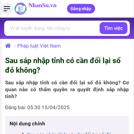
NhanSu.vn
Đăng nhập
Tìm việc
PHÁP LUẬT VIỆT NAM
Tìm việc làm
Quản lý CV
Tính lương Gross - Net
Văn bản pháp luật
Pháp luật Việt Nam
/
Việc làm ngành luật
Tải CV lên
Tính thuế thu nhập cá nhân
Chính sách mới
Sau sáp nhập tỉnh có cần đổi lại sổ
Việc làm lương cao
Tạo CV trực tuyến
Tính trợ cấp thất nghiệp
PHÁP LUẬT LAO ĐỘNG
đỏ không?
Lao động và tiền lương
Việc làm tốt nhất
MẪU CV THEO STYLE
Sau sáp nhập tỉnh có cần đổi lại sổ đỏ không? Cơ
Bảo hiểm và phúc lợi
quan nào có thẩm quyền ra quyết định sáp nhập
CÔNG TY
Mẫu CV đơn giản
tỉnh?
Thuế thu nhập
Danh sách nhà tuyển dụng
Mẫu CV hiện đại
Đăng bài: 05:30 15/04/2025
Hồ sơ biểu mẫu
Nhà tuyển dụng hàng đầu
Nội dung chính
Chính sách lao động