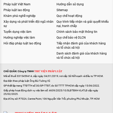
Pháp luật Việt Nam
Hướng dẫn sử dụng
Pháp luật lao động
Sitemap
Khám phá nghề nghiệp
Quy chế hoạt động
Xây dựng và phát triển đội ngũ nhân
Quy trình tiếp nhận và giải quyết khiếu
sự
nại, tranh chấp
Tuyển dụng việc làm
Chính sách bảo mật thông tin
Hướng nghiệp việc làm
Quy chế bảo vệ DLCN
Hỏi đáp pháp luật lao động
Tiếp nhận đánh giá của khách hàng
và tổ chức xã hội
Danh sách đánh giá của khách hàng
và tổ chức xã hội
CHỦ QUẢN: Công ty TNHH
THƯ VIỆN PHÁP LUẬT
Mã số thuế: 0315459414, cấp ngày: 04/01/2019, nơi cấp: Sở Kế hoạch và Đầu tư TP HCM.
Đại diện theo pháp luật: Ông Bùi Tường Vũ
GP thiết lập trang TTĐTTH số 30/GP-TTĐT, do Sở TTTT TP.HCM cấp ngày 15/06/2022.
Giấy phép hoạt động dịch vụ việc làm số: 4639/2025/10/SLĐTBXH-VLATLĐ cấp ngày
25/02/2025.
Địa chỉ trụ sở: P.702A, Centre Point, 106 Nguyễn Văn Trỗi, phường Phú Nhuận, TP. HCM