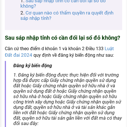
Sau sáp nhập tỉnh có cần đổi lại sổ đỏ
KHÁM PHÁ NGHỀ NGHIỆP
không?
Cơ quan nào có thẩm quyền ra quyết định
Tử vi nghề nghiệp
sáp nhập tỉnh?
Kỹ năng nghề nghiệp
HƯỚNG NGHIỆP VIỆC LÀM
Sau sáp nhập tỉnh có cần đổi lại sổ đỏ không?
Đặc trưng từng nghề
Luật
Căn cứ theo điểm d khoản 1 và khoản 2 Điều 133
Đất đai 2024
quy định về đăng ký biến động như sau:
Xu hướng việc làm
Đăng ký biến động
XÂY DỰNG VÀ PHÁT TRIỂN ĐỘI NGŨ
NHÂN SỰ
1. Đăng ký biến động được thực hiện đối với trường
hợp đã được cấp Giấy chứng nhận quyền sử dụng
TUYỂN DỤNG VIỆC LÀM
đất hoặc Giấy chứng nhận quyền sở hữu nhà ở và
quyền sử dụng đất ở hoặc Giấy chứng nhận quyền
sở hữu nhà ở hoặc Giấy chứng nhận quyền sở hữu
công trình xây dựng hoặc Giấy chứng nhận quyền sử
dụng đất, quyền sở hữu nhà ở và tài sản khác gắn
liền với đất hoặc Giấy chứng nhận quyền sử dụng
đất, quyền sở hữu tài sản gắn liền với đất mà có thay
đổi sau đây: