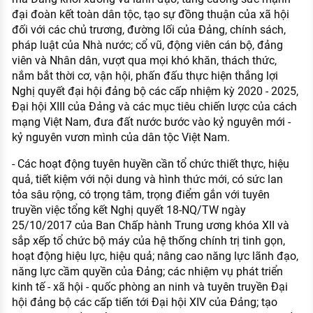
đại đoàn kết toàn dân tộc, tạo sự đồng thuận của xã hội
đối với các chủ trương, đường lối của Đảng, chính sách,
pháp luật của Nhà nước; cổ vũ, động viên cán bộ, đảng
viên và Nhân dân, vượt qua mọi khó khăn, thách thức,
nắm bắt thời cơ, vận hội, phấn đấu thực hiện thắng lợi
Nghị quyết đại hội đảng bộ các cấp nhiệm kỳ 2020 - 2025,
Đại hội XIII của Đảng và các mục tiêu chiến lược của cách
mạng Việt Nam, đưa đất nước bước vào kỷ nguyên mới -
kỷ nguyên vươn mình của dân tộc Việt Nam.
- Các hoạt động tuyên huyền cần tổ chức thiết thực, hiệu
quả, tiết kiệm với nội dung và hình thức mới, có sức lan
tỏa sâu rộng, có trọng tâm, trọng điểm gắn với tuyên
truyền việc tổng kết Nghị quyết 18-NQ/TW ngày
25/10/2017 của Ban Chấp hành Trung ương khóa XII và
sắp xếp tổ chức bộ máy của hệ thống chính trị tinh gọn,
hoạt động hiệu lực, hiệu quả; nâng cao năng lực lãnh đạo,
năng lực cầm quyền của Đảng; các nhiệm vụ phát triển
kinh tế - xã hội - quốc phòng an ninh và tuyên truyền Đại
hội đảng bộ các cấp tiến tới Đại hội XIV của Đảng; tạo