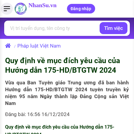
NhanSu.vn
Đăng nhập
Tìm việc
PHÁP LUẬT VIỆT NAM
Tìm việc làm
Quản lý CV
Tính lương Gross - Net
Văn bản pháp luật
Pháp luật Việt Nam
/
Việc làm ngành luật
Tải CV lên
Tính thuế thu nhập cá nhân
Chính sách mới
Quy định về mục đích yêu cầu của
Việc làm lương cao
Tạo CV trực tuyến
Tính trợ cấp thất nghiệp
PHÁP LUẬT LAO ĐỘNG
Hướng dẫn 175-HD/BTGTW 2024
Lao động và tiền lương
Việc làm tốt nhất
MẪU CV THEO STYLE
Vừa qua Ban Tuyên giáo Trung ương đã ban hành
Bảo hiểm và phúc lợi
Hướng dẫn 175-HD/BTGTW 2024 tuyên truyền kỷ
CÔNG TY
Mẫu CV đơn giản
niệm 95 năm Ngày thành lập Đảng Cộng sản Việt
Thuế thu nhập
Nam
Danh sách nhà tuyển dụng
Mẫu CV hiện đại
Đăng bài: 16:56 16/12/2024
Hồ sơ biểu mẫu
Nhà tuyển dụng hàng đầu
Quy định về mục đích yêu cầu của Hướng dẫn 175-
Chính sách lao động