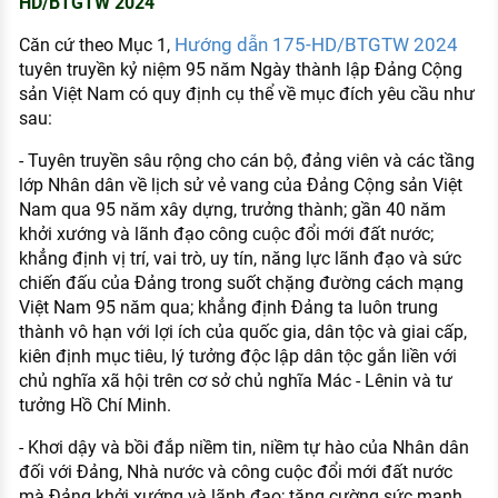
HD/BTGTW 2024
KHÁM PHÁ NGHỀ NGHIỆP
Hướng dẫn 175-HD/BTGTW 2024
Căn cứ theo Mục 1,
Tử vi nghề nghiệp
tuyên truyền kỷ niệm 95 năm Ngày thành lập Đảng Cộng
sản Việt Nam có quy định cụ thể về mục đích yêu cầu như
Kỹ năng nghề nghiệp
sau:
HƯỚNG NGHIỆP VIỆC LÀM
- Tuyên truyền sâu rộng cho cán bộ, đảng viên và các tầng
Đặc trưng từng nghề
lớp Nhân dân về lịch sử vẻ vang của Đảng Cộng sản Việt
Nam qua 95 năm xây dựng, trưởng thành; gần 40 năm
Xu hướng việc làm
khởi xướng và lãnh đạo công cuộc đổi mới đất nước;
khẳng định vị trí, vai trò, uy tín, năng lực lãnh đạo và sức
XÂY DỰNG VÀ PHÁT TRIỂN ĐỘI NGŨ
chiến đấu của Đảng trong suốt chặng đường cách mạng
NHÂN SỰ
Việt Nam 95 năm qua; khẳng định Đảng ta luôn trung
TUYỂN DỤNG VIỆC LÀM
thành vô hạn với lợi ích của quốc gia, dân tộc và giai cấp,
kiên định mục tiêu, lý tưởng độc lập dân tộc gắn liền với
chủ nghĩa xã hội trên cơ sở chủ nghĩa Mác - Lênin và tư
tưởng Hồ Chí Minh.
- Khơi dậy và bồi đắp niềm tin, niềm tự hào của Nhân dân
đối với Đảng, Nhà nước và công cuộc đổi mới đất nước
mà Đảng khởi xướng và lãnh đạo; tăng cường sức mạnh