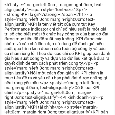
KHÁM PHÁ NGHỀ NGHIỆP
<h1 style="margin-left:0cm; margin-right:0cm; text-
align:justify"><span style="font-size:18px">
Tử vi nghề nghiệp
<strong>KPI là gì?</strong></span></h1> <p
style="margin-left:0cm; margin-right:0cm; text-
align:justify">KPI là tên viết tắt của cụm từ: Key
Kỹ năng nghề nghiệp
Performance Indicator chỉ chỉ số hiệu suất là một giá
HƯỚNG NGHIỆP VIỆC LÀM
trị số cho biết một tổ chức hay công ty của bạn có đạt
được mục tiêu đã đề xuất hay không. KPI được các
Đặc trưng từng nghề
nhóm và các nhà lãnh đạo sử dụng để đánh giá hiệu
suất quá trình kinh doanh của toàn bộ công ty và các
Xu hướng việc làm
cá nhân riêng lẻ. Theo dõi các chỉ số KPI giúp bạn đánh
giá hiệu suất công ty và dựa vào dữ liệu kết quả đưa ra
XÂY DỰNG VÀ PHÁT TRIỂN ĐỘI NGŨ
quyết định để tìm cách phát triển công ty.</p> <p
NHÂN SỰ
style="margin-left:0cm; margin-right:0cm; text-
align:justify">Nói một cách đơn giản thì KPI chính là
TUYỂN DỤNG VIỆC LÀM
mục tiêu đề ra và yêu cầu bạn phải đạt được những gì
nêu trong yêu cầu.</p> <p style="margin-left:0cm;
margin-right:0cm; text-align:justify">Có 5 loại KPI
chính</p> <p style="margin-left:0cm; margin-
right:0cm; text-align:justify">KPI kinh doanh</p> <p
style="margin-left:0cm; margin-right:0cm; text-
align:justify">KPI tài chính</p> <p style="margin-
left:0cm; margin-right:0cm; text-align:justify">KPI bán