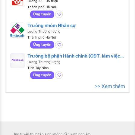
Lương 25 - 35 triệu
Thành phố Hà Nội
Ứng tuyển
Trưởng nhóm Nhân sự
Lương Thương lượng
Thành phố Hà Nội
Ứng tuyển
Trưởng bộ phận Hành chính (CĐT, làm việc
tại Long An, có xe đưa đón tại HCM)
Lương Thương lượng
Tỉnh Tây Ninh
Ứng tuyển
>> Xem thêm
Ứng tuyển thực tập sinh không cần kinh nghiệm