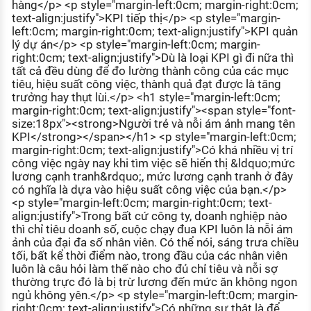
hàng</p> <p style="margin-left:0cm; margin-right:0cm;
text-align:justify">KPI tiếp thị</p> <p style="margin-
left:0cm; margin-right:0cm; text-align:justify">KPI quản
lý dự án</p> <p style="margin-left:0cm; margin-
right:0cm; text-align:justify">Dù là loại KPI gì đi nữa thì
tất cả đều dùng để đo lường thành công của các mục
tiêu, hiệu suất công việc, thành quả đạt được là tăng
trưởng hay thụt lùi.</p> <h1 style="margin-left:0cm;
margin-right:0cm; text-align:justify"><span style="font-
size:18px"><strong>Người trẻ và nỗi ám ảnh mang tên
KPI</strong></span></h1> <p style="margin-left:0cm;
margin-right:0cm; text-align:justify">Có khá nhiều vị trí
công việc ngày nay khi tìm việc sẽ hiển thị &ldquo;mức
lương cạnh tranh&rdquo;, mức lương cạnh tranh ở đây
có nghĩa là dựa vào hiệu suất công việc của bạn.</p>
<p style="margin-left:0cm; margin-right:0cm; text-
align:justify">Trong bất cứ công ty, doanh nghiệp nào
thì chỉ tiêu doanh số, cuộc chạy đua KPI luôn là nỗi ám
ảnh của đại đa số nhân viên. Có thể nói, sáng trưa chiều
tối, bất kể thời điểm nào, trong đầu của các nhân viên
luôn là câu hỏi làm thế nào cho đủ chỉ tiêu và nỗi sợ
thường trực đó là bị trừ lương đến mức ăn không ngon
ngủ không yên.</p> <p style="margin-left:0cm; margin-
right:0cm; text-align:justify">Có những sự thật là để