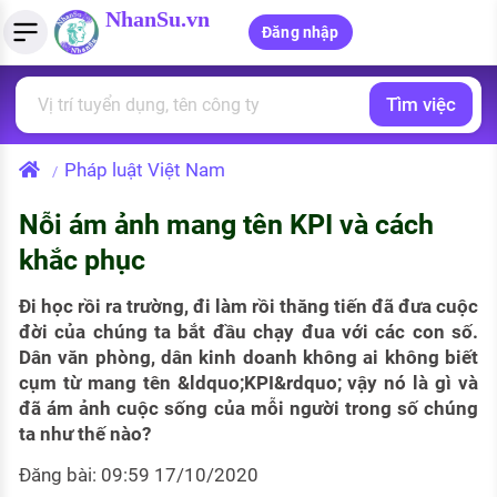
NhanSu.vn
Đăng nhập
Tìm việc
PHÁP LUẬT VIỆT NAM
Tìm việc làm
Quản lý CV
Tính lương Gross - Net
Văn bản pháp luật
Pháp luật Việt Nam
/
Việc làm ngành luật
Tải CV lên
Tính thuế thu nhập cá nhân
Chính sách mới
Nỗi ám ảnh mang tên KPI và cách
Việc làm lương cao
Tạo CV trực tuyến
Tính trợ cấp thất nghiệp
PHÁP LUẬT LAO ĐỘNG
khắc phục
Lao động và tiền lương
Việc làm tốt nhất
MẪU CV THEO STYLE
Đi học rồi ra trường, đi làm rồi thăng tiến đã đưa cuộc
Bảo hiểm và phúc lợi
đời của chúng ta bắt đầu chạy đua với các con số.
CÔNG TY
Mẫu CV đơn giản
Dân văn phòng, dân kinh doanh không ai không biết
Thuế thu nhập
cụm từ mang tên &ldquo;KPI&rdquo; vậy nó là gì và
Danh sách nhà tuyển dụng
Mẫu CV hiện đại
đã ám ảnh cuộc sống của mỗi người trong số chúng
Hồ sơ biểu mẫu
ta như thế nào?
Nhà tuyển dụng hàng đầu
Đăng bài: 09:59 17/10/2020
Chính sách lao động