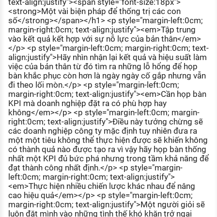
text-align:justify"><span style="font-size:18px">
<strong>Một vài biện pháp để thống trị các con
số</strong></span></h1> <p style="margin-left:0cm;
margin-right:0cm; text-align:justify"><em>Tập trung
vào kết quả kết hợp với sự nỗ lực của bản thân</em>
</p> <p style="margin-left:0cm; margin-right:0cm; text-
align:justify">Hãy nhìn nhận lại kết quả và hiệu suất làm
việc của bản thân từ đó tìm ra những lỗ hổng để họp
bàn khắc phục còn hơn là ngày ngày cố gắp nhưng vẫn
đi theo lối mòn.</p> <p style="margin-left:0cm;
margin-right:0cm; text-align:justify"><em>Cần họp bàn
KPI mà doanh nghiệp đặt ra có phù hợp hay
không</em></p> <p style="margin-left:0cm; margin-
right:0cm; text-align:justify">Điều này tưởng chừng sẽ
các doanh nghiệp công ty mặc định tuy nhiên đưa ra
một một tiêu không thể thực hiện được sẽ khiến không
có thành quả nào được tạo ra vì vậy hãy họp bàn thống
nhất một KPI đủ bức phá nhưng trong tầm khả năng để
đạt thành công nhất định.</p> <p style="margin-
left:0cm; margin-right:0cm; text-align:justify">
<em>Thực hiện nhiều chiến lược khác nhau để nâng
cao hiệu quả</em></p> <p style="margin-left:0cm;
margin-right:0cm; text-align:justify">Một người giỏi sẽ
luôn đặt mình vào những tình thế khó khăn trở ngại