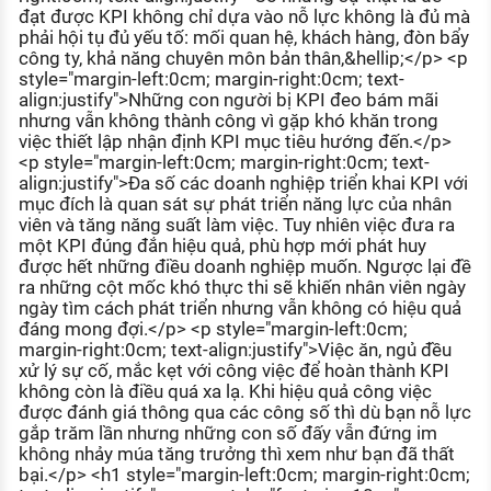
đạt được KPI không chỉ dựa vào nỗ lực không là đủ mà
phải hội tụ đủ yếu tố: mối quan hệ, khách hàng, đòn bẩy
công ty, khả năng chuyên môn bản thân,&hellip;</p> <p
style="margin-left:0cm; margin-right:0cm; text-
align:justify">Những con người bị KPI đeo bám mãi
nhưng vẫn không thành công vì gặp khó khăn trong
việc thiết lập nhận định KPI mục tiêu hướng đến.</p>
<p style="margin-left:0cm; margin-right:0cm; text-
align:justify">Đa số các doanh nghiệp triển khai KPI với
mục đích là quan sát sự phát triển năng lực của nhân
viên và tăng năng suất làm việc. Tuy nhiên việc đưa ra
một KPI đúng đắn hiệu quả, phù hợp mới phát huy
được hết những điều doanh nghiệp muốn. Ngược lại đề
ra những cột mốc khó thực thi sẽ khiến nhân viên ngày
ngày tìm cách phát triển nhưng vẫn không có hiệu quả
đáng mong đợi.</p> <p style="margin-left:0cm;
margin-right:0cm; text-align:justify">Việc ăn, ngủ đều
xử lý sự cố, mắc kẹt với công việc để hoàn thành KPI
không còn là điều quá xa lạ. Khi hiệu quả công việc
được đánh giá thông qua các công số thì dù bạn nỗ lực
gắp trăm lần nhưng những con số đấy vẫn đứng im
không nhảy múa tăng trưởng thì xem như bạn đã thất
bại.</p> <h1 style="margin-left:0cm; margin-right:0cm;