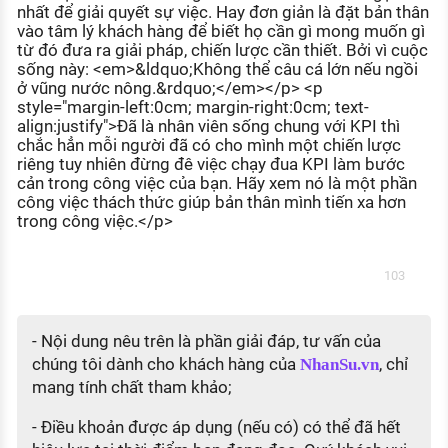
nhất để giải quyết sự việc. Hay đơn giản là đặt bản thân
vào tâm lý khách hàng để biết họ cần gì mong muốn gì
từ đó đưa ra giải pháp, chiến lược cần thiết. Bởi vì cuộc
sống này: <em>&ldquo;Không thể câu cá lớn nếu ngồi
ở vũng nước nông.&rdquo;</em></p> <p
style="margin-left:0cm; margin-right:0cm; text-
align:justify">Đã là nhân viên sống chung với KPI thì
chắc hẳn mỗi người đã có cho mình một chiến lược
riêng tuy nhiên đừng đê việc chạy đua KPI làm bước
cản trong công việc của bạn. Hãy xem nó là một phần
công việc thách thức giúp bản thân mình tiến xa hơn
trong công việc.</p>
103
- Nội dung nêu trên là phần giải đáp, tư vấn của
chúng tôi dành cho khách hàng của
, chỉ
NhanSu.vn
mang tính chất tham khảo;
- Điều khoản được áp dụng (nếu có) có thể đã hết