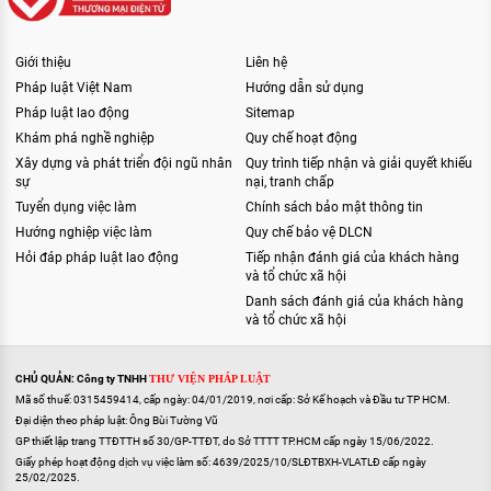
Giới thiệu
Liên hệ
Pháp luật Việt Nam
Hướng dẫn sử dụng
Pháp luật lao động
Sitemap
Khám phá nghề nghiệp
Quy chế hoạt động
Xây dựng và phát triển đội ngũ nhân
Quy trình tiếp nhận và giải quyết khiếu
sự
nại, tranh chấp
Tuyển dụng việc làm
Chính sách bảo mật thông tin
Hướng nghiệp việc làm
Quy chế bảo vệ DLCN
Hỏi đáp pháp luật lao động
Tiếp nhận đánh giá của khách hàng
và tổ chức xã hội
Danh sách đánh giá của khách hàng
và tổ chức xã hội
CHỦ QUẢN: Công ty TNHH
THƯ VIỆN PHÁP LUẬT
Mã số thuế: 0315459414, cấp ngày: 04/01/2019, nơi cấp: Sở Kế hoạch và Đầu tư TP HCM.
Đại diện theo pháp luật: Ông Bùi Tường Vũ
GP thiết lập trang TTĐTTH số 30/GP-TTĐT, do Sở TTTT TP.HCM cấp ngày 15/06/2022.
Giấy phép hoạt động dịch vụ việc làm số: 4639/2025/10/SLĐTBXH-VLATLĐ cấp ngày
25/02/2025.