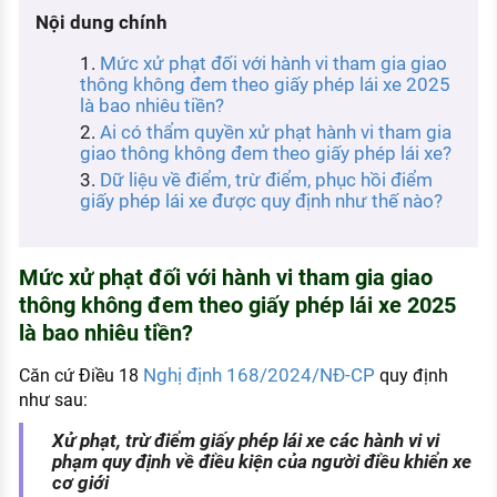
KHÁM PHÁ NGHỀ NGHIỆP
Nội dung chính
Tử vi nghề nghiệp
Mức xử phạt đối với hành vi tham gia giao
thông không đem theo giấy phép lái xe 2025
Kỹ năng nghề nghiệp
là bao nhiêu tiền?
Ai có thẩm quyền xử phạt hành vi tham gia
HƯỚNG NGHIỆP VIỆC LÀM
giao thông không đem theo giấy phép lái xe?
Dữ liệu về điểm, trừ điểm, phục hồi điểm
Đặc trưng từng nghề
giấy phép lái xe được quy định như thế nào?
Xu hướng việc làm
XÂY DỰNG VÀ PHÁT TRIỂN ĐỘI NGŨ
Mức xử phạt đối với hành vi tham gia giao
NHÂN SỰ
thông không đem theo giấy phép lái xe 2025
là bao nhiêu tiền?
TUYỂN DỤNG VIỆC LÀM
Nghị định 168/2024/NĐ-CP
Căn cứ Điều 18
quy định
như sau:
Xử phạt, trừ điểm giấy phép lái xe các hành vi vi
phạm quy định về điều kiện của người điều khiển xe
cơ giới