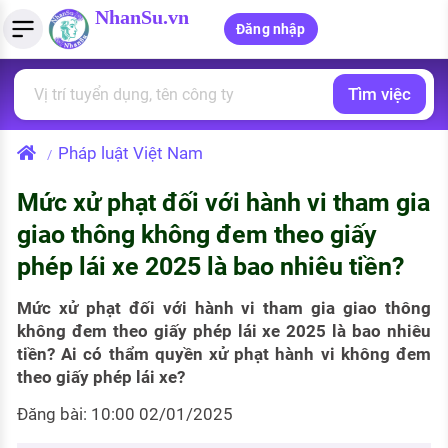
NhanSu.vn
Đăng nhập
Tìm việc
PHÁP LUẬT VIỆT NAM
Tìm việc làm
Quản lý CV
Tính lương Gross - Net
Văn bản pháp luật
Pháp luật Việt Nam
/
Việc làm ngành luật
Tải CV lên
Tính thuế thu nhập cá nhân
Chính sách mới
Mức xử phạt đối với hành vi tham gia
Việc làm lương cao
Tạo CV trực tuyến
Tính trợ cấp thất nghiệp
PHÁP LUẬT LAO ĐỘNG
giao thông không đem theo giấy
Lao động và tiền lương
Việc làm tốt nhất
phép lái xe 2025 là bao nhiêu tiền?
MẪU CV THEO STYLE
Bảo hiểm và phúc lợi
CÔNG TY
Mẫu CV đơn giản
Mức xử phạt đối với hành vi tham gia giao thông
không đem theo giấy phép lái xe 2025 là bao nhiêu
Thuế thu nhập
Danh sách nhà tuyển dụng
tiền? Ai có thẩm quyền xử phạt hành vi không đem
Mẫu CV hiện đại
theo giấy phép lái xe?
Hồ sơ biểu mẫu
Nhà tuyển dụng hàng đầu
Đăng bài: 10:00 02/01/2025
Chính sách lao động