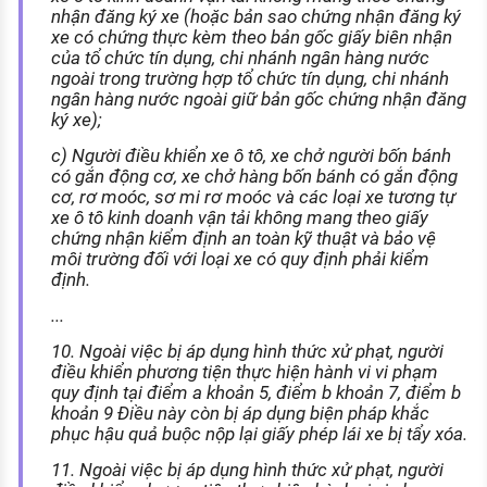
nhận đăng ký xe (hoặc bản sao chứng nhận đăng ký
xe có chứng thực kèm theo bản gốc giấy biên nhận
của tổ chức tín dụng, chi nhánh ngân hàng nước
ngoài trong trường hợp tổ chức tín dụng, chi nhánh
ngân hàng nước ngoài giữ bản gốc chứng nhận đăng
ký xe);
c) Người điều khiển xe ô tô, xe chở người bốn bánh
có gắn động cơ, xe chở hàng bốn bánh có gắn động
cơ, rơ moóc, sơ mi rơ moóc và các loại xe tương tự
xe ô tô kinh doanh vận tải không mang theo giấy
chứng nhận kiểm định an toàn kỹ thuật và bảo vệ
môi trường đối với loại xe có quy định phải kiểm
định.
...
10. Ngoài việc bị áp dụng hình thức xử phạt, người
điều khiển phương tiện thực hiện hành vi vi phạm
quy định tại điểm a khoản 5, điểm b khoản 7, điểm b
khoản 9 Điều này còn bị áp dụng biện pháp khắc
phục hậu quả buộc nộp lại giấy phép lái xe bị tẩy xóa.
11. Ngoài việc bị áp dụng hình thức xử phạt, người