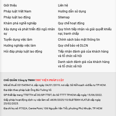
Giới thiệu
Liên hệ
Pháp luật Việt Nam
Hướng dẫn sử dụng
Pháp luật lao động
Sitemap
Khám phá nghề nghiệp
Quy chế hoạt động
Xây dựng và phát triển đội ngũ nhân
Quy trình tiếp nhận và giải quyết khiếu
sự
nại, tranh chấp
Tuyển dụng việc làm
Chính sách bảo mật thông tin
Hướng nghiệp việc làm
Quy chế bảo vệ DLCN
Hỏi đáp pháp luật lao động
Tiếp nhận đánh giá của khách hàng
và tổ chức xã hội
Danh sách đánh giá của khách hàng
và tổ chức xã hội
CHỦ QUẢN: Công ty TNHH
THƯ VIỆN PHÁP LUẬT
Mã số thuế: 0315459414, cấp ngày: 04/01/2019, nơi cấp: Sở Kế hoạch và Đầu tư TP HCM.
Đại diện theo pháp luật: Ông Bùi Tường Vũ
GP thiết lập trang TTĐTTH số 30/GP-TTĐT, do Sở TTTT TP.HCM cấp ngày 15/06/2022.
Giấy phép hoạt động dịch vụ việc làm số: 4639/2025/10/SLĐTBXH-VLATLĐ cấp ngày
25/02/2025.
Địa chỉ trụ sở: P.702A, Centre Point, 106 Nguyễn Văn Trỗi, phường Phú Nhuận, TP. HCM