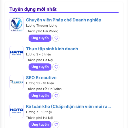
Tuyển dụng mới nhất
Chuyên viên Pháp chế Doanh nghiệp
Lương Thương lượng
Thành phố Hải Phòng
Ứng tuyển
Thực tập sinh kinh doanh
Lương 3 - 5 triệu
Thành phố Hà Nội
Ứng tuyển
SEO Executive
Lương 13 - 18 triệu
Thành phố Hồ Chí Minh
Ứng tuyển
Kế toán kho (Chấp nhận sinh viên mới ra
trường)
Lương 7 - 10 triệu
Thành phố Hà Nội
Ứng tuyển