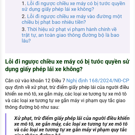
Lỗi đi ngược chiều xe máy có bị tước quyền
KHÁM PHÁ NGHỀ NGHIỆP
sử dụng giấy phép lái xe không?
Tử vi nghề nghiệp
Lỗi đi ngược chiều xe máy vào đường một
chiều bị phạt bao nhiêu tiền?
Kỹ năng nghề nghiệp
Thời hiệu xử phạt vi phạm hành chính về
trật tự, an toàn giao thông đường bộ là bao
HƯỚNG NGHIỆP VIỆC LÀM
lâu?
Đặc trưng từng nghề
Lỗi đi ngược chiều xe máy có bị tước quyền sử
Xu hướng việc làm
dụng giấy phép lái xe không?
XÂY DỰNG VÀ PHÁT TRIỂN ĐỘI NGŨ
NHÂN SỰ
Nghị định 168/2024/NĐ-CP
Căn cứ vào khoản 12 Điều 7
quy định về xử phạt, trừ điểm giấy phép lái của người điều
TUYỂN DỤNG VIỆC LÀM
khiển xe mô tô, xe gắn máy, các loại xe tương tự xe mô tô
và các loại xe tương tự xe gắn máy vi phạm quy tắc giao
thông đường bộ như sau:
Xử phạt, trừ điểm giấy phép lái của người điều khiển
xe mô tô, xe gắn máy, các loại xe tương tự xe mô tô
và các loại xe tương tự xe gắn máy vi phạm quy tắc