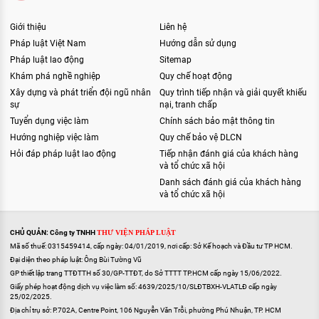
Giới thiệu
Liên hệ
Pháp luật Việt Nam
Hướng dẫn sử dụng
Pháp luật lao động
Sitemap
Khám phá nghề nghiệp
Quy chế hoạt động
Xây dựng và phát triển đội ngũ nhân
Quy trình tiếp nhận và giải quyết khiếu
sự
nại, tranh chấp
Tuyển dụng việc làm
Chính sách bảo mật thông tin
Hướng nghiệp việc làm
Quy chế bảo vệ DLCN
Hỏi đáp pháp luật lao động
Tiếp nhận đánh giá của khách hàng
và tổ chức xã hội
Danh sách đánh giá của khách hàng
và tổ chức xã hội
CHỦ QUẢN: Công ty TNHH
THƯ VIỆN PHÁP LUẬT
Mã số thuế: 0315459414, cấp ngày: 04/01/2019, nơi cấp: Sở Kế hoạch và Đầu tư TP HCM.
Đại diện theo pháp luật: Ông Bùi Tường Vũ
GP thiết lập trang TTĐTTH số 30/GP-TTĐT, do Sở TTTT TP.HCM cấp ngày 15/06/2022.
Giấy phép hoạt động dịch vụ việc làm số: 4639/2025/10/SLĐTBXH-VLATLĐ cấp ngày
25/02/2025.
Địa chỉ trụ sở: P.702A, Centre Point, 106 Nguyễn Văn Trỗi, phường Phú Nhuận, TP. HCM