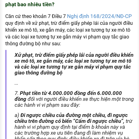
phạt bao nhiêu tiền?
Nghị định 168/2024/NĐ-CP
Căn cứ theo khoản 7 Điều 7
quy định về xử phạt, trừ điểm giấy phép lái của người điều
khiển xe mô tô, xe gắn máy, các loại xe tương tự xe mô tô
và các loại xe tương tự xe gắn máy vi phạm quy tắc giao
thông đường bộ như sau:
Xử phạt, trừ điểm giấy phép lái của người điều khiển
xe mô tô, xe gắn máy, các loại xe tương tự xe mô tô
và các loại xe tương tự xe gắn máy vi phạm quy tắc
giao thông đường bộ
...
7.
Phạt tiền từ 4.000.000 đồng đến 6.000.000
đồng
đối với người điều khiển xe thực hiện một trong
các hành vi vi phạm sau đây:
a)
Đi ngược chiều của đường một chiều, đi ngược
chiều trên đường có biển “Cấm đi ngược chiều”,
trừ
hành vi vi phạm quy định tại điểm b khoản này và
các trường hợp xe ưu tiên đang đi làm nhiệm vụ
khẩn cấp theo quy định; điều khiển xe đi trên vỉa hè,