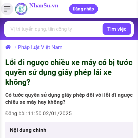
NhanSu.vn
Đăng nhập
Tìm việc
PHÁP LUẬT VIỆT NAM
Tìm việc làm
Quản lý CV
Tính lương Gross - Net
Văn bản pháp luật
Pháp luật Việt Nam
/
Việc làm ngành luật
Tải CV lên
Tính thuế thu nhập cá nhân
Chính sách mới
Lỗi đi ngược chiều xe máy có bị tước
Việc làm lương cao
Tạo CV trực tuyến
Tính trợ cấp thất nghiệp
PHÁP LUẬT LAO ĐỘNG
quyền sử dụng giấy phép lái xe
Lao động và tiền lương
Việc làm tốt nhất
không?
MẪU CV THEO STYLE
Bảo hiểm và phúc lợi
CÔNG TY
Mẫu CV đơn giản
Có tước quyền sử dụng giấy phép đối với lỗi đi ngược
chiều xe máy hay không?
Thuế thu nhập
Danh sách nhà tuyển dụng
Mẫu CV hiện đại
Đăng bài: 11:50 02/01/2025
Hồ sơ biểu mẫu
Nhà tuyển dụng hàng đầu
Nội dung chính
Chính sách lao động