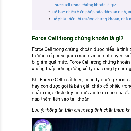
KHÁM PHÁ NGHỀ NGHIỆP
Force Cell trong chứng khoán là gì?
Có bao nhiêu biện pháp bảo đảm an ninh, a
Tử vi nghề nghiệp
Để phát triển thị trường chứng khoán, nhà
Kỹ năng nghề nghiệp
HƯỚNG NGHIỆP VIỆC LÀM
Force Cell trong chứng khoán là gì?
Đặc trưng từng nghề
Force Cell trong chứng khoán được hiểu là tình 
trường cổ phiếu giảm mạnh và bị mất quyền kiể
Xu hướng việc làm
bị giảm quá mức. Force Cell trong chứng khoán xu
xuống thấp hơn ngưỡng xử lý mà công ty chứng
XÂY DỰNG VÀ PHÁT TRIỂN ĐỘI NGŨ
NHÂN SỰ
Khi Forece Cell xuất hiện, công ty chứng khoán 
hay còn được gọi là bán giải chấp cổ phiếu tron
TUYỂN DỤNG VIỆC LÀM
nhằm mục đích duy trì mức an toàn cho nhà đầ
nạp thêm tiền vào tài khoản.
Lưu ý: thông tin trên chỉ mang tính chất tham kh