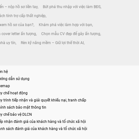
ển – nộp hồ sơ liền tay
Bứt phá thu nhập với việc làm BĐS
ch tính trợ cấp thất nghiệp
 xem hồ sơ của bạn?
Khám phá việc làm hợp với bạn
 cover letter ấn tượng
Chọn mẫu CV đẹp để gây ấn tượng
nhà uy tín
Rèn kỹ năng mềm – Giữ lợi thế thời AI
ên hệ
ướng dẫn sử dụng
itemap
y chế hoạt động
y trình tiếp nhận và giải quyết khiếu nại, tranh chấp
ính sách bảo mật thông tin
y chế bảo vệ DLCN
ếp nhận đánh giá của khách hàng và tổ chức xã hội
nh sách đánh giá của khách hàng và tổ chức xã hội