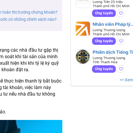
chính nhân sự -
Lương Trên 20 triệu
Thành phố Hồ Chí Minh
Biết tiếng
n toàn thị trường chứng khoán?
Anh hoặc tiếng Tr
Ứng tuyển
 nước có những chính sách nào?
Nhân viên Pháp lý
(Legal Executive)
Lương Thương lượng
Thành phố Hồ Chí Minh
Ứng tuyển
trạng các nhà đầu tư gặp thị
Phiên dịch Tiếng 
m soát khi tài sản của mình
Lương Thương lượng
Tỉnh Thanh Hóa
ất hiện khi khi tỷ lệ ký quỹ
Ứng tuyển
 khoán đặt ra.
>> Xem
sẽ thực hiện thanh lý bắt buộc
g tài khoản, việc làm này
u tư nếu nhà đầu tư không
ảo.