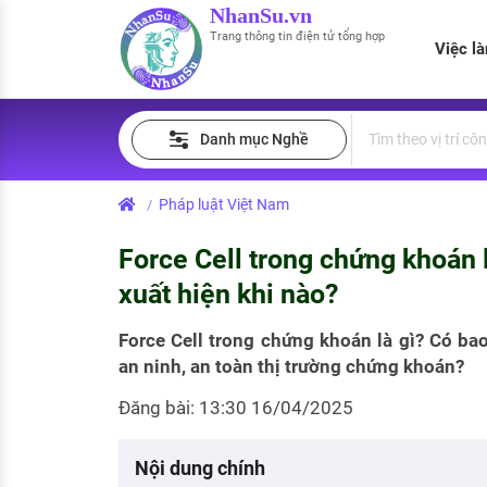
NhanSu.vn
Trang thông tin điện tử tổng hợp
Việc l
PHÁP LUẬT VIỆT NAM
Tìm việc làm
Quản lý CV
Tính lương Gross - Net
Danh mục Nghề
Văn bản pháp luật
Việc làm ngành luật
Tải CV lên
Tính thuế thu nhập cá nhân
Chính sách mới
Pháp luật Việt Nam
/
Việc làm lương cao
Tạo CV trực tuyến
Tính trợ cấp thất nghiệp
PHÁP LUẬT LAO ĐỘNG
Force Cell trong chứng khoán l
Lao động và tiền lương
Việc làm tốt nhất
MẪU CV THEO STYLE
xuất hiện khi nào?
Bảo hiểm và phúc lợi
CÔNG TY
Mẫu CV đơn giản
Force Cell trong chứng khoán là gì? Có b
an ninh, an toàn thị trường chứng khoán?
Thuế thu nhập
Danh sách nhà tuyển dụng
Mẫu CV hiện đại
Đăng bài: 13:30 16/04/2025
Hồ sơ biểu mẫu
Nhà tuyển dụng hàng đầu
Chính sách lao động
Nội dung chính