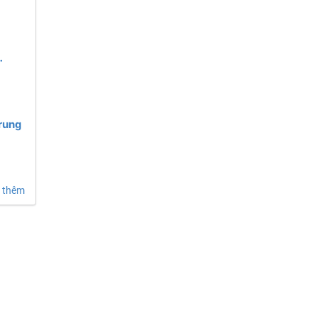
ung
Trung
 thêm