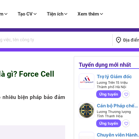
àm
Tạo CV
Tiện ích
Xem thêm
Địa điể
Tuyển dụng mới nhất
à gì? Force Cell
Trợ lý Giám đốc
Lương Trên 15 triệu
Thành phố Hà Nội
Ứng tuyển
ao nhiêu biện pháp bảo đảm
Cán bộ Pháp chế
Doanh nghiệp
Lương Thương lượng
Tỉnh Thanh Hóa
Ứng tuyển
Chuyên viên Hành