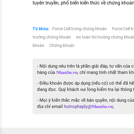
tuyên truyền, phổ biến kiến thức về chứng khoá
Từ khóa:
Force Cell trong chứng khoán
Force Cell 
trường chứng khoán
An toàn thị trường chứng kho
khoán
Chứng khoán
- Nội dung nêu trên là phần giải đáp, tư vấn của
hàng của
, chỉ mang tính chất tham kh
NhanSu.vn
- Điều khoản được áp dụng (nếu có) có thể đã hết
đang đọc. Quý khách vui lòng kiểm tra lại thông t
- Mọi ý kiến thắc mắc về bản quyền, nội dung của 
địa chỉ email
hotrophaply@
;
NhanSu.vn