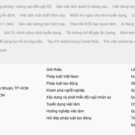
g phòng - lương cao đãi ngộ tốt
Săn việc làm quản lý lương cao
Việc đang tuy
ng ổn định
Việc làm mới nhất hôm nay
Nhắn tin ngay cho nhà tuyển dụng
Cá
ỉ 1 click
Săn việc lương cao hôm nay
Theo dõi NTD bạn quan tâm
Ai đang
Gửi CV, chinh phục nhà tuyển dụng
Tải chứng chỉ để gây ấn tượng
Đính kèm
ết sàng lọc hồ sơ ứng viên
Tạo CV online trong 5 phút thôi
Tìm việc online tại 
 bước
Giới thiệu
Li
Pháp luật Việt Nam
H
Pháp luật lao động
S
hú Nhuận, TP. HCM
Khám phá nghề nghiệp
Qu
HCM
Xây dựng và phát triển đội ngũ nhân sự
Qu
Tuyển dụng việc làm
Ch
Hướng nghiệp việc làm
Qu
Hỏi đáp pháp luật lao động
Ti
Da