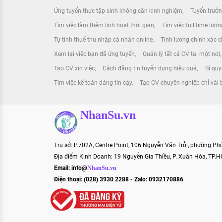
Ứng tuyển thực tập sinh không cần kinh nghiệm
Tuyển trưởn
Tìm việc làm thêm linh hoạt thời gian
Tìm việc full time lươ
Tự tính thuế thu nhập cá nhân online
Tính lương chính xác ch
Xem lại việc bạn đã ứng tuyển
Quản lý tất cả CV tại một nơi
Tạo CV xin việc
Cách đăng tin tuyển dụng hiệu quả
Bí quy
Tìm việc kế toán đáng tin cậy
Tạo CV chuyên nghiệp chỉ vài
NhanSu.vn
Trụ sở: P.702A, Centre Point, 106 Nguyễn Văn Trỗi, phường P
Địa điểm Kinh Doanh: 19 Nguyễn Gia Thiều, P. Xuân Hòa, TP.
Email:
info@
NhanSu.vn
Điện thoại: (028) 3930 2288 - Zalo: 0932170886