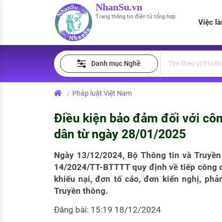
NhanSu.vn
Trang thông tin điện tử tổng hợp
Việc l
PHÁP LUẬT VIỆT NAM
Tìm việc làm
Quản lý CV
Tính lương Gross - Net
Danh mục Nghề
Văn bản pháp luật
Việc làm ngành luật
Tải CV lên
Tính thuế thu nhập cá nhân
Chính sách mới
Pháp luật Việt Nam
/
Việc làm lương cao
Tạo CV trực tuyến
Tính trợ cấp thất nghiệp
PHÁP LUẬT LAO ĐỘNG
Điều kiện bảo đảm đối với côn
Lao động và tiền lương
Việc làm tốt nhất
MẪU CV THEO STYLE
dân từ ngày 28/01/2025
Bảo hiểm và phúc lợi
CÔNG TY
Mẫu CV đơn giản
Ngày 13/12/2024, Bộ Thông tin và Truyề
14/2024/TT-BTTTT quy định về tiếp công dâ
Thuế thu nhập
Danh sách nhà tuyển dụng
Mẫu CV hiện đại
khiếu nại, đơn tố cáo, đơn kiến nghị, ph
Hồ sơ biểu mẫu
Truyền thông.
Nhà tuyển dụng hàng đầu
Đăng bài: 15:19 18/12/2024
Chính sách lao động