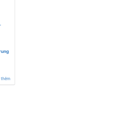
ung
Trung
 thêm