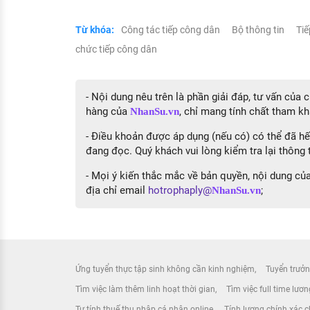
Từ khóa:
Công tác tiếp công dân
Bộ thông tin
Ti
chức tiếp công dân
- Nội dung nêu trên là phần giải đáp, tư vấn của
hàng của
, chỉ mang tính chất tham kh
NhanSu.vn
- Điều khoản được áp dụng (nếu có) có thể đã hết
đang đọc. Quý khách vui lòng kiểm tra lại thông t
- Mọi ý kiến thắc mắc về bản quyền, nội dung của 
địa chỉ email
hotrophaply@
;
NhanSu.vn
Ứng tuyển thực tập sinh không cần kinh nghiệm
Tuyển trưởn
Tìm việc làm thêm linh hoạt thời gian
Tìm việc full time lươ
Tự tính thuế thu nhập cá nhân online
Tính lương chính xác ch