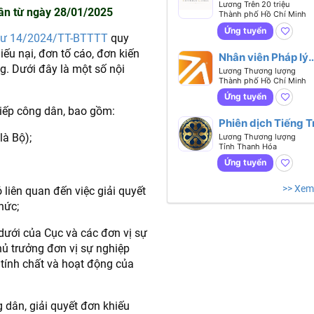
chính nhân sự -
Lương Trên 20 triệu
dân từ ngày 28/01/2025
Thành phố Hồ Chí Minh
Biết tiếng
Anh hoặc tiếng Tr
Ứng tuyển
tư 14/2024/TT-BTTTT
quy
iếu nại, đơn tố cáo, đơn kiến
Nhân viên Pháp lý
g. Dưới đây là một số nội
(Legal Executive)
Lương Thương lượng
Thành phố Hồ Chí Minh
Ứng tuyển
tiếp công dân, bao gồm:
Phiên dịch Tiếng 
là Bộ);
Lương Thương lượng
Tỉnh Thanh Hóa
Ứng tuyển
>> Xem
 liên quan đến việc giải quyết
hức;
 dưới của Cục và các đơn vị sự
hủ trưởng đơn vị sự nghiệp
 tính chất và hoạt động của
g dân, giải quyết đơn khiếu