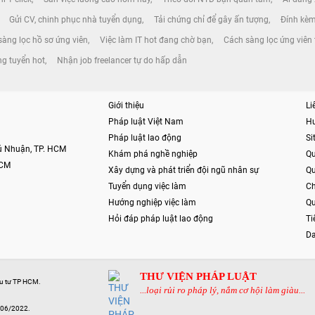
Gửi CV, chinh phục nhà tuyển dụng
Tải chứng chỉ để gây ấn tượng
Đính kèm
 sàng lọc hồ sơ ứng viên
Việc làm IT hot đang chờ bạn
Cách sàng lọc ứng viên 
g tuyển hot
Nhận job freelancer tự do hấp dẫn
Giới thiệu
Li
Pháp luật Việt Nam
H
Pháp luật lao động
S
hú Nhuận, TP. HCM
Khám phá nghề nghiệp
Qu
HCM
Xây dựng và phát triển đội ngũ nhân sự
Qu
Tuyển dụng việc làm
Ch
Hướng nghiệp việc làm
Qu
Hỏi đáp pháp luật lao động
Ti
Da
THƯ VIỆN PHÁP LUẬT
ầu tư TP HCM.
...loại rủi ro pháp lý, nắm cơ hội làm giàu...
/06/2022.