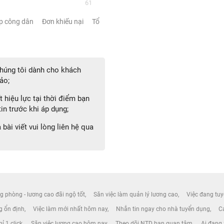
61
ếp công dân
Đơn khiếu nại
Tổ
 chúng tôi dành cho khách
ảo;
 hiệu lực tại thời điểm bạn
in trước khi áp dụng;
bài viết vui lòng liên hệ qua
g phòng - lương cao đãi ngộ tốt
Săn việc làm quản lý lương cao
Việc đang tuy
ng ổn định
Việc làm mới nhất hôm nay
Nhắn tin ngay cho nhà tuyển dụng
Cá
ỉ 1 click
Săn việc lương cao hôm nay
Theo dõi NTD bạn quan tâm
Ai đang