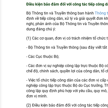
KHÁM PHÁ NGHỀ NGHIỆP
Điều kiện bảo đảm đối với công tác tiếp công 
Tử vi nghề nghiệp
Bộ Thông tin và Truyền thông ban hành
Thông 
định về tiếp công dân, xử lý và giải quyết đơn kh
Kỹ năng nghề nghiệp
nghị, phản ánh của Bộ Thông tin và Truyền thôn
dung đáng chú ý:
HƯỚNG NGHIỆP VIỆC LÀM
(1) Các cơ quan, đơn vị có trách nhiệm tổ chức 
Đặc trưng từng nghề
- Bộ Thông tin và Truyền thông (sau đây viết tắt 
Xu hướng việc làm
- Các Cục thuộc Bộ;
XÂY DỰNG VÀ PHÁT TRIỂN ĐỘI NGŨ
NHÂN SỰ
- Các đơn vị sự nghiệp công lập trực thuộc Bộ có
chế độ, chính sách, quyền lợi của công dân, tổ c
TUYỂN DỤNG VIỆC LÀM
- Việc tổ chức tiếp công dân của các đơn vị cấp
nghiệp công lập trực thuộc Bộ do Cục trưởng, T
công lập quy định phù hợp với yêu cầu, quy mô,
đơn vị mình.
(2) Điều kiện bảo đảm đối với công tác tiếp côn