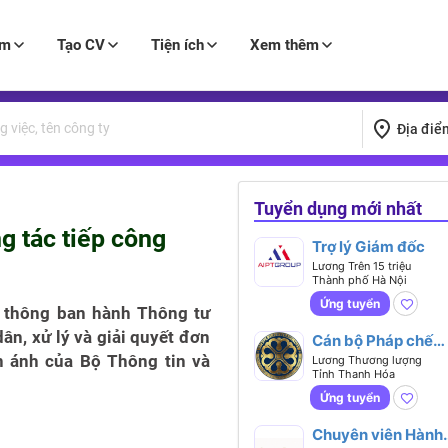
àm
Tạo CV
Tiện ích
Xem thêm
Địa điể
Tuyển dụng mới nhất
g tác tiếp công
Trợ lý Giám đốc
Lương Trên 15 triệu
Thành phố Hà Nội
Ứng tuyển
n thông ban hành Thông tư
n, xử lý và giải quyết đơn
Cán bộ Pháp chế
Doanh nghiệp
ản ánh của Bộ Thông tin và
Lương Thương lượng
Tỉnh Thanh Hóa
Ứng tuyển
Chuyên viên Hành