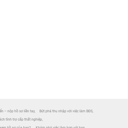
ển – nộp hồ sơ liền tay
Bứt phá thu nhập với việc làm BĐS
ch tính trợ cấp thất nghiệp
 xem hồ sơ của bạn?
Khám phá việc làm hợp với bạn