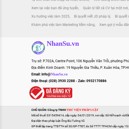
Xem lại việc bạn đã ứng tuyển
Quản lý tất cả CV tại một nơi
Xu hướng việc làm 2025
Bí quyết viết JD pháp lý
Bí quyết
Khám phá việc làm Marketing tiềm năng
Xem gợi ý mẫu đăn
NhanSu.vn
Trụ sở: P.702A, Centre Point, 106 Nguyễn Văn Trỗi, phường P
Địa điểm Kinh Doanh: 19 Nguyễn Gia Thiều, P. Xuân Hòa, TP.
Email:
info@
NhanSu.vn
Điện thoại: (028) 3930 2288 - Zalo: 0932170886
CHỦ QUẢN: Công ty TNHH
THƯ VIỆN PHÁP LUẬT
Mã số thuế: 0315459414, cấp ngày: 04/01/2019, nơi cấp: Sở Kế hoạch và Đ
Đại diện theo pháp luật: Ông Bùi Tường Vũ
GP thiết lập trang TTĐTTH số 30/GP-TTĐT, do Sở TTTT TP.HCM cấp ngày 15