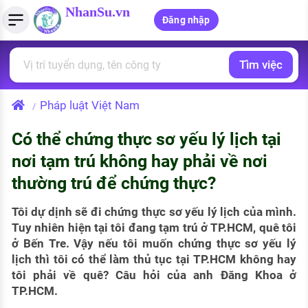
NhanSu.vn
Đăng nhập
Tìm việc
PHÁP LUẬT VIỆT NAM
Tìm việc làm
Quản lý CV
Tính lương Gross - Net
Văn bản pháp luật
Pháp luật Việt Nam
/
Việc làm ngành luật
Tải CV lên
Tính thuế thu nhập cá nhân
Chính sách mới
Có thể chứng thực sơ yếu lý lịch tại
Việc làm lương cao
Tạo CV trực tuyến
Tính trợ cấp thất nghiệp
PHÁP LUẬT LAO ĐỘNG
nơi tạm trú không hay phải về nơi
Lao động và tiền lương
Việc làm tốt nhất
thường trú để chứng thực?
MẪU CV THEO STYLE
Bảo hiểm và phúc lợi
CÔNG TY
Mẫu CV đơn giản
Tôi dự dịnh sẽ đi chứng thực sơ yếu lý lịch của mình.
Tuy nhiên hiện tại tôi đang tạm trú ở TP.HCM, quê tôi
Thuế thu nhập
Danh sách nhà tuyển dụng
ở Bến Tre. Vậy nếu tôi muốn chứng thực sơ yếu lý
Mẫu CV hiện đại
lịch thì tôi có thể làm thủ tục tại TP.HCM không hay
Hồ sơ biểu mẫu
tôi phải về quê? Câu hỏi của anh Đăng Khoa ở
Nhà tuyển dụng hàng đầu
TP.HCM.
Chính sách lao động