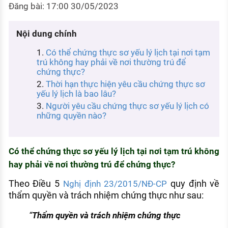
Đăng bài: 17:00 30/05/2023
KHÁM PHÁ NGHỀ NGHIỆP
Tử vi nghề nghiệp
Nội dung chính
Kỹ năng nghề nghiệp
Có thể chứng thực sơ yếu lý lịch tại nơi tạm
trú không hay phải về nơi thường trú để
HƯỚNG NGHIỆP VIỆC LÀM
chứng thực?
Đặc trưng từng nghề
Thời hạn thực hiện yêu cầu chứng thực sơ
yếu lý lịch là bao lâu?
Xu hướng việc làm
Người yêu cầu chứng thực sơ yếu lý lịch có
những quyền nào?
XÂY DỰNG VÀ PHÁT TRIỂN ĐỘI NGŨ
NHÂN SỰ
Có thể chứng thực sơ yếu lý lịch tại nơi tạm trú không
TUYỂN DỤNG VIỆC LÀM
hay phải về nơi thường trú để chứng thực?
Theo Điều 5
quy định về
Nghị định 23/2015/NĐ-CP
thẩm quyền và trách nhiệm chứng thực như sau:
“
Thẩm quyền và trách nhiệm chứng thực