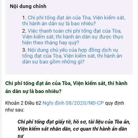
KHÁM PHÁ NGHỀ NGHIỆP
Nội dung chính
Tử vi nghề nghiệp
Chi phí tống đạt án của Tòa, Viện kiểm sát,
thi hành án dân sự là bao nhiêu?
Kỹ năng nghề nghiệp
Việc thanh toán chi phí tống đạt của Tòa,
Viện kiểm sát, thi hành án dân sự được thực
HƯỚNG NGHIỆP VIỆC LÀM
hiện theo tháng hay quý?
Nội dung chủ yếu của hợp đồng dịch vụ
Đặc trưng từng nghề
tống đạt của Tòa, Viện kiểm sát, thi hành án
dân sự bao gồm những gì?
Xu hướng việc làm
XÂY DỰNG VÀ PHÁT TRIỂN ĐỘI NGŨ
NHÂN SỰ
Chi phí tống đạt án của Tòa, Viện kiểm sát, thi hành
án dân sự là bao nhiêu?
TUYỂN DỤNG VIỆC LÀM
Nghị định 08/2020/NĐ-CP
Khoản 2 Điều 62
quy định
như sau:
Chi phí tống đạt giấy tờ, hồ sơ, tài liệu của Tòa án,
Viện kiểm sát nhân dân, cơ quan thi hành án dân
sự