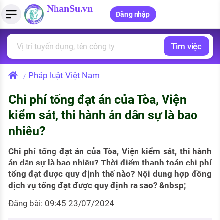
NhanSu.vn
Đăng nhập
Tìm việc
PHÁP LUẬT VIỆT NAM
Tìm việc làm
Quản lý CV
Tính lương Gross - Net
Văn bản pháp luật
Pháp luật Việt Nam
/
Việc làm ngành luật
Tải CV lên
Tính thuế thu nhập cá nhân
Chính sách mới
Chi phí tống đạt án của Tòa, Viện
Việc làm lương cao
Tạo CV trực tuyến
Tính trợ cấp thất nghiệp
PHÁP LUẬT LAO ĐỘNG
kiểm sát, thi hành án dân sự là bao
Lao động và tiền lương
Việc làm tốt nhất
nhiêu?
MẪU CV THEO STYLE
Bảo hiểm và phúc lợi
CÔNG TY
Mẫu CV đơn giản
Chi phí tống đạt án của Tòa, Viện kiểm sát, thi hành
án dân sự là bao nhiêu? Thời điểm thanh toán chi phí
Thuế thu nhập
Danh sách nhà tuyển dụng
tống đạt được quy định thế nào? Nội dung hợp đồng
Mẫu CV hiện đại
dịch vụ tống đạt được quy định ra sao? &nbsp;
Hồ sơ biểu mẫu
Nhà tuyển dụng hàng đầu
Đăng bài: 09:45 23/07/2024
Chính sách lao động