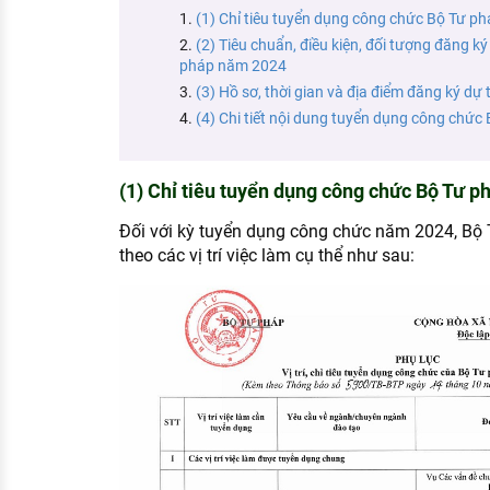
KHÁM PHÁ NGHỀ NGHIỆP
(1) Chỉ tiêu tuyển dụng công chức Bộ Tư p
(2) Tiêu chuẩn, điều kiện, đối tượng đăng k
Tử vi nghề nghiệp
pháp năm 2024
(3) Hồ sơ, thời gian và địa điểm đăng ký dự 
Kỹ năng nghề nghiệp
(4) Chi tiết nội dung tuyển dụng công chứ
HƯỚNG NGHIỆP VIỆC LÀM
Đặc trưng từng nghề
(1) Chỉ tiêu tuyển dụng công chức Bộ Tư 
Xu hướng việc làm
Đối với kỳ tuyển dụng công chức năm 2024, Bộ T
theo các vị trí việc làm cụ thể như sau:
XÂY DỰNG VÀ PHÁT TRIỂN ĐỘI NGŨ
NHÂN SỰ
TUYỂN DỤNG VIỆC LÀM