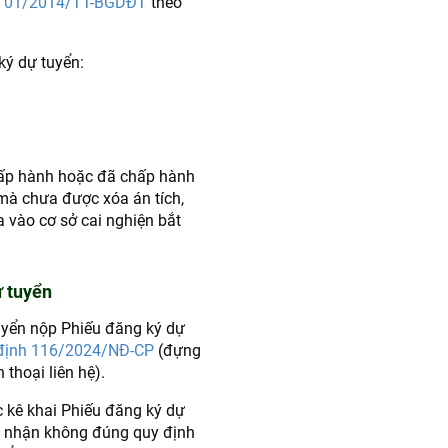
ư 01/2014/TT-BGDĐT
theo
ý dự tuyển:
chấp hành hoặc đã chấp hành
mà chưa được xóa án tích,
 vào cơ sở cai nghiện bắt
ự tuyển
uyển nộp Phiếu đăng ký dự
định 116/2024/NĐ-CP
(đựng
 thoại liên hệ).
c kê khai Phiếu đăng ký dự
g nhận không đúng quy định