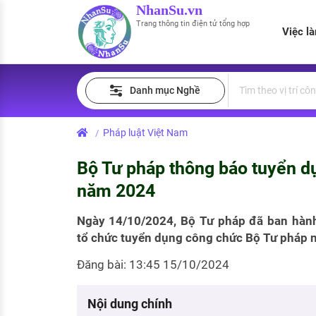
NhanSu.vn
Trang thông tin điện tử tổng hợp
Việc l
PHÁP LUẬT VIỆT NAM
Tìm việc làm
Quản lý CV
Tính lương Gross - Net
Danh mục Nghề
Văn bản pháp luật
Việc làm ngành luật
Tải CV lên
Tính thuế thu nhập cá nhân
Chính sách mới
Pháp luật Việt Nam
/
Việc làm lương cao
Tạo CV trực tuyến
Tính trợ cấp thất nghiệp
PHÁP LUẬT LAO ĐỘNG
Bộ Tư pháp thông báo tuyển d
Lao động và tiền lương
Việc làm tốt nhất
MẪU CV THEO STYLE
năm 2024
Bảo hiểm và phúc lợi
CÔNG TY
Mẫu CV đơn giản
Ngày 14/10/2024, Bộ Tư pháp đã ban hà
tổ chức tuyển dụng công chức Bộ Tư pháp 
Thuế thu nhập
Danh sách nhà tuyển dụng
Mẫu CV hiện đại
Đăng bài: 13:45 15/10/2024
Hồ sơ biểu mẫu
Nhà tuyển dụng hàng đầu
Chính sách lao động
Nội dung chính