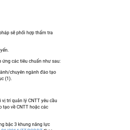
 pháp sẽ phối hợp thẩm tra
uyển.
p ứng các tiêu chuẩn như sau:
gành/chuyên ngành đào tạo
c (1).
 vị trí quản lý CNTT yêu cầu
ào tạo về CNTT hoặc các
ng bậc 3 khung năng lực