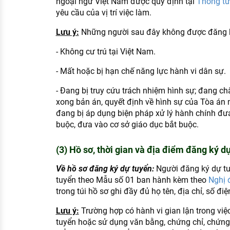
ngoại ngữ Việt Nam được quy định tại
Thông t
yêu cầu của vị trí việc làm.
Lưu ý:
Những người sau đây không được đăng k
- Không cư trú tại Việt Nam.
- Mất hoặc bị hạn chế năng lực hành vi dân sự.
- Đang bị truy cứu trách nhiệm hình sự; đang 
xong bản án, quyết định về hình sự của Tòa án 
đang bị áp dụng biện pháp xử lý hành chính đưa
buộc, đưa vào cơ sở giáo dục bắt buộc.
(3) Hồ sơ, thời gian và địa điểm đăng ký d
Về hồ sơ đăng ký dự tuyển:
Người đăng ký dự t
tuyển theo Mẫu số 01 ban hành kèm theo
Nghị 
trong túi hồ sơ ghi đầy đủ họ tên, địa chỉ, số điện
Lưu ý:
Trường hợp có hành vi gian lận trong việ
tuyển hoặc sử dụng văn bằng, chứng chỉ, chứn