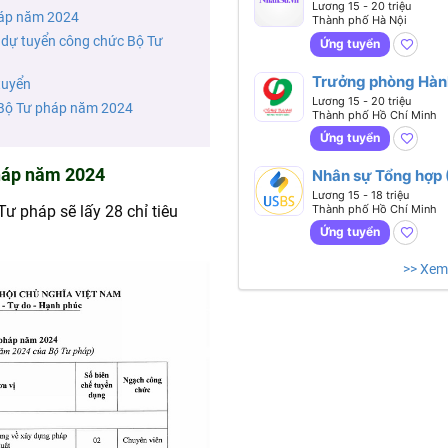
nhân sự tổng hợp 
Lương 15 - 20 triệu
háp năm 2024
Thành phố Hà Nội
T7&CN - Lương 15 
ý dự tuyển công chức Bộ Tư
20m tại Hà Nội)
Ứng tuyển
Trưởng phòng Hàn
tuyển
chính Nhân sự Tổn
Lương 15 - 20 triệu
c Bộ Tư pháp năm 2024
Thành phố Hồ Chí Minh
hợp
Ứng tuyển
pháp năm 2024
Nhân sự Tổng hợp 
Generalist)
Lương 15 - 18 triệu
Thành phố Hồ Chí Minh
ư pháp sẽ lấy 28 chỉ tiêu
Ứng tuyển
>> Xem