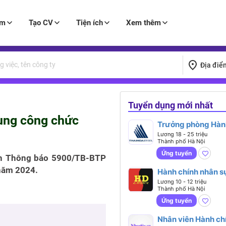
àm
Tạo CV
Tiện ích
Xem thêm
Địa điể
Tuyển dụng mới nhất
ụng công chức
Trưởng phòng Hàn
chính nhân sự - Ph
Lương 18 - 25 triệu
Thành phố Hà Nội
Ứng tuyển
nh Thông báo 5900/TB-BTP
năm 2024.
Hành chính nhân sự
làm ngay
Lương 10 - 12 triệu
Thành phố Hà Nội
Ứng tuyển
Nhân viên Hành ch