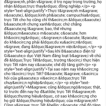
đ&igrave;nh, phần v&igrave; ở trọ ngay trong trường, họ
nhận &ldquo;trực thay&rdquo; đồng nghiệp.</p> <p
style="text-align:justify">Thực t&igrave;nh m&agrave;
n&oacute;i, &ldquo;kinh ph&iacute; campuchia&rdquo;
trực Tết cho họ cũng chỉ th&ecirc;m &ldquo;c&aacute;i
b&aacute;nh chưng xanh&rdquo; chứ chẳng
đ&aacute;ng l&agrave; bao, thế nhưng
&ldquo;m&eacute;o m&oacute; c&oacute; hơn
kh&ocirc;ng&rdquo;; c&ograve;n c&oacute; l&yacute;
do kh&ocirc;ng phải &ldquo;du xu&acirc;n&rdquo;
v&igrave; đang &ldquo;l&agrave;m việc&rdquo;.</p> <p
style="text-align:justify">Sau khi B&aacute;o điện tử
Gi&aacute;o dục Việt Nam đăng loạt b&agrave;i về chủ
đề &ldquo;Trực Tết&rdquo;, trường t&ocirc;i thực hiện
trực Tết năm nay c&oacute; chế độ tăng giờ!</p> <p
style="text-align:justify">Tại sao năm nay kh&ocirc;ng
cho t&ocirc;i trực Tết? Đ&oacute; l&agrave; c&acirc;u
hỏi của gi&aacute;o vi&ecirc;n &ldquo;trực Tết
chuy&ecirc;n nghiệp&rdquo;.</p> <p style="text-
align:justify">M&agrave; cũng &ldquo;ngộ&rsquo; thật,
từ trước đến nay họ đ&atilde; trực Tết th&agrave;nh
&ldquo;thương hiệu&rdquo;, cớ sao kh&ocirc;ng cho
họ giữ &ldquo;thương hiệu&rdquo; của m&igrave;nh?
Cũng v&igrave; trực Tết &hellip; c&oacute; chế độ tăng