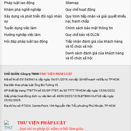
Pháp luật lao động
Sitemap
Khám phá nghề nghiệp
Quy chế hoạt động
Xây dựng và phát triển đội ngũ nhân
Quy trình tiếp nhận và giải quyết khiếu
sự
nại, tranh chấp
Tuyển dụng việc làm
Chính sách bảo mật thông tin
Hướng nghiệp việc làm
Quy chế bảo vệ DLCN
Hỏi đáp pháp luật lao động
Tiếp nhận đánh giá của khách hàng
và tổ chức xã hội
Danh sách đánh giá của khách hàng
và tổ chức xã hội
CHỦ QUẢN: Công ty TNHH
THƯ VIỆN PHÁP LUẬT
Mã số thuế: 0315459414, cấp ngày: 04/01/2019, nơi cấp: Sở Kế hoạch và Đầu tư TP HCM.
Đại diện theo pháp luật: Ông Bùi Tường Vũ
GP thiết lập trang TTĐTTH số 30/GP-TTĐT, do Sở TTTT TP.HCM cấp ngày 15/06/2022.
Giấy phép hoạt động dịch vụ việc làm số: 4639/2025/10/SLĐTBXH-VLATLĐ cấp ngày
25/02/2025.
Địa chỉ trụ sở: P.702A, Centre Point, 106 Nguyễn Văn Trỗi, phường Phú Nhuận, TP. HCM
THƯ VIỆN PHÁP LUẬT
...loại rủi ro pháp lý, nắm cơ hội làm giàu...