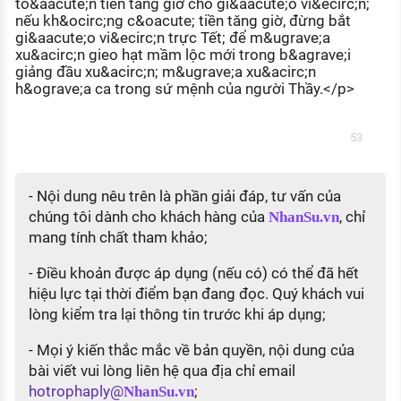
to&aacute;n tiền tăng giờ cho gi&aacute;o vi&ecirc;n;
nếu kh&ocirc;ng c&oacute; tiền tăng giờ, đừng bắt
gi&aacute;o vi&ecirc;n trực Tết; để m&ugrave;a
xu&acirc;n gieo hạt mầm lộc mới trong b&agrave;i
giảng đầu xu&acirc;n; m&ugrave;a xu&acirc;n
h&ograve;a ca trong sứ mệnh của người Thầy.</p>
53
- Nội dung nêu trên là phần giải đáp, tư vấn của
chúng tôi dành cho khách hàng của
, chỉ
NhanSu.vn
mang tính chất tham khảo;
- Điều khoản được áp dụng (nếu có) có thể đã hết
hiệu lực tại thời điểm bạn đang đọc. Quý khách vui
lòng kiểm tra lại thông tin trước khi áp dụng;
- Mọi ý kiến thắc mắc về bản quyền, nội dung của
bài viết vui lòng liên hệ qua địa chỉ email
hotrophaply@
;
NhanSu.vn