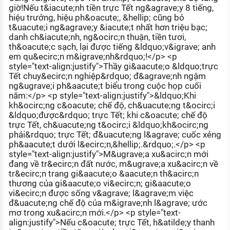
giờ!Nếu t&iacute;nh tiền trực Tết ng&agrave;y 8 tiếng,
hiệu trưởng, hiệu ph&oacute;, &hellip; cũng bỏ
t&uacute;i ng&agrave;y &iacute;t nhất hơn triệu bạc;
danh ch&iacute;nh, ng&ocirc;n thuận, tiền tươi,
th&oacute;c sạch, lại được tiếng &ldquo;v&igrave; anh
em qu&ecirc;n m&igrave;nh&rdquo;!</p> <p
style="text-align:justify">Thầy gi&aacute;o &ldquo;trực
Tết chuy&ecirc;n nghiệp&rdquo; đ&agrave;nh ngậm
ng&ugrave;i ph&aacute;t biểu trong cuộc họp cuối
năm:</p> <p style="text-align:justify">&ldquo;Khi
kh&ocirc;ng c&oacute; chế độ, ch&uacute;ng t&ocirc;i
&ldquo;được&rdquo; trực Tết; khi c&oacute; chế độ
trực Tết, ch&uacute;ng t&ocirc;i &ldquo;kh&ocirc;ng
phải&rdquo; trực Tết; đ&uacute;ng l&agrave; cuốc xẻng
ph&aacute;t dưới l&ecirc;n,&hellip;.&rdquo;.</p> <p
style="text-align:justify">M&ugrave;a xu&acirc;n mới
đang về tr&ecirc;n đất nước, m&ugrave;a xu&acirc;n về
tr&ecirc;n trang gi&aacute;o &aacute;n th&acirc;n
thương của gi&aacute;o vi&ecirc;n; gi&aacute;o
vi&ecirc;n được sống v&agrave; l&agrave;m việc
đ&uacute;ng chế độ của m&igrave;nh l&agrave; ước
mơ trong xu&acirc;n mới.</p> <p style="text-
align:justify">Nếu c&oacute; trực Tết, h&atilde;y thanh