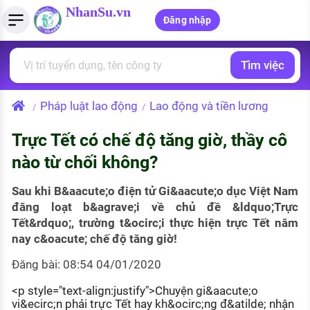
NhanSu.vn
Đăng nhập
Tìm việc
PHÁP LUẬT VIỆT NAM
Tìm việc làm
Quản lý CV
Tính lương Gross - Net
Văn bản pháp luật
Pháp luật lao động
Lao động và tiền lương
/
/
Việc làm ngành luật
Tải CV lên
Tính thuế thu nhập cá nhân
Chính sách mới
Trực Tết có chế độ tăng giờ, thầy cô
Việc làm lương cao
Tạo CV trực tuyến
Tính trợ cấp thất nghiệp
PHÁP LUẬT LAO ĐỘNG
nào từ chối không?
Lao động và tiền lương
Việc làm tốt nhất
MẪU CV THEO STYLE
Sau khi B&aacute;o điện tử Gi&aacute;o dục Việt Nam
Bảo hiểm và phúc lợi
đăng loạt b&agrave;i về chủ đề &ldquo;Trực
CÔNG TY
Mẫu CV đơn giản
Tết&rdquo;, trường t&ocirc;i thực hiện trực Tết năm
Thuế thu nhập
nay c&oacute; chế độ tăng giờ!
Danh sách nhà tuyển dụng
Mẫu CV hiện đại
Đăng bài: 08:54 04/01/2020
Hồ sơ biểu mẫu
Nhà tuyển dụng hàng đầu
<p style="text-align:justify">Chuyện gi&aacute;o
Chính sách lao động
vi&ecirc;n phải trực Tết hay kh&ocirc;ng đ&atilde; nhận