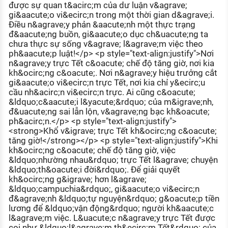
được sự quan t&acirc;m của dư luận v&agrave;
KHÁM PHÁ NGHỀ NGHIỆP
gi&aacute;o vi&ecirc;n trong một thời gian d&agrave;i.
Điều n&agrave;y phản &aacute;nh một thực trạng
Tử vi nghề nghiệp
đ&aacute;ng buồn, gi&aacute;o dục ch&uacute;ng ta
chưa thực sự sống v&agrave; l&agrave;m việc theo
Kỹ năng nghề nghiệp
ph&aacute;p luật!</p> <p style="text-align:justify">Nơi
n&agrave;y trực Tết c&oacute; chế độ tăng giờ, nơi kia
HƯỚNG NGHIỆP VIỆC LÀM
kh&ocirc;ng c&oacute;. Nơi n&agrave;y hiệu trưởng cắt
gi&aacute;o vi&ecirc;n trực Tết, nơi kia chỉ y&ecirc;u
Đặc trưng từng nghề
cầu nh&acirc;n vi&ecirc;n trực. Ai cũng c&oacute;
&ldquo;c&aacute;i l&yacute;&rdquo; của m&igrave;nh,
Xu hướng việc làm
đ&uacute;ng sai lẫn lộn, v&agrave;ng bạc kh&oacute;
ph&acirc;n.</p> <p style="text-align:justify">
XÂY DỰNG VÀ PHÁT TRIỂN ĐỘI NGŨ
<strong>Khổ v&igrave; trực Tết kh&ocirc;ng c&oacute;
NHÂN SỰ
tăng giờ!</strong></p> <p style="text-align:justify">Khi
kh&ocirc;ng c&oacute; chế độ tăng giờ, việc
TUYỂN DỤNG VIỆC LÀM
&ldquo;nhường nhau&rdquo; trực Tết l&agrave; chuyện
&ldquo;th&oacute;i đời&rdquo;. Để giải quyết
kh&ocirc;ng g&igrave; hơn l&agrave;
&ldquo;campuchia&rdquo;, gi&aacute;o vi&ecirc;n
đ&agrave;nh &ldquo;tự nguyện&rdquo; g&oacute;p tiền
lương để &ldquo;vận động&rdquo; người kh&aacute;c
l&agrave;m việc. L&uacute;c n&agrave;y trực Tết được
coi như &ldquo;l&agrave;m th&ecirc;m Tết&rdquo; của