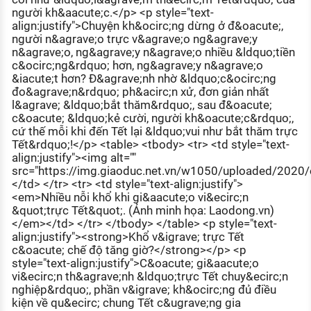
người kh&aacute;c.</p> <p style="text-
align:justify">Chuyện kh&ocirc;ng dừng ở đ&oacute;,
người n&agrave;o trực v&agrave;o ng&agrave;y
n&agrave;o, ng&agrave;y n&agrave;o nhiều &ldquo;tiền
c&ocirc;ng&rdquo; hơn, ng&agrave;y n&agrave;o
&iacute;t hơn? Đ&agrave;nh nhờ &ldquo;c&ocirc;ng
đo&agrave;n&rdquo; ph&acirc;n xử, đơn giản nhất
l&agrave; &ldquo;bắt thăm&rdquo;, sau đ&oacute;
c&oacute; &ldquo;kẻ cười, người kh&oacute;c&rdquo;,
cứ thế mỗi khi đến Tết lại &ldquo;vui như bắt thăm trực
Tết&rdquo;!</p> <table> <tbody> <tr> <td style="text-
align:justify"><img alt=""
src="https://img.giaoduc.net.vn/w1050/uploaded/2020
</td> </tr> <tr> <td style="text-align:justify">
<em>Nhiều nỗi khổ khi gi&aacute;o vi&ecirc;n
&quot;trực Tết&quot;. (Ảnh minh họa: Laodong.vn)
</em></td> </tr> </tbody> </table> <p style="text-
align:justify"><strong>Khổ v&igrave; trực Tết
c&oacute; chế độ tăng giờ?</strong></p> <p
style="text-align:justify">C&oacute; gi&aacute;o
vi&ecirc;n th&agrave;nh &ldquo;trực Tết chuy&ecirc;n
nghiệp&rdquo;, phần v&igrave; kh&ocirc;ng đủ điều
kiện về qu&ecirc; chung Tết c&ugrave;ng gia