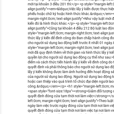
mới tại khoản 3 điều 201 thì:</p> <p style="margin-left:
align:justify"><em>&ldquo;Việc lấy ý kiến được thực hiệ
phiếu hoặc chữ ký hoặc hình thức khác.&rdquo;</em></
margin-right:0cm; text-align:justify">Như vậy luật mới 
kiến đó là hình thức khác.</p> <p style="margin-left:0c
align:justify">Cũng tại khoản 4 điều 212 Bộ luật lao độ
style="margin-left:0cm; margin-right:0cm; text-align:ju
thức lấy ý kiến để đình công do Ban chấp hành công đo
cho người sử dụng lao động biết trước ít nhất 01 ngà
style="margin-left:0cm; margin-right:0cm; text-align:ju
mới đã quy định thêm về thời gian và hình thức lấy ý k
quyền lợi cho người sử dụng lao động cụ thể như sau:<
điểm và cách thức tiến hành lấy ý kiến về đình công do 
quyết định và phải thông báo cho người sử dụng lao độn
lấy ý kiến không được làm ảnh hưởng đến hoạt động sả
của người sử dụng lao động. Người sử dụng lao động 
hoặc can thiệp vào quá trình tổ chức đại diện người lao
công.&rdquo;</em></p> <h1 style="margin-left:0cm; marg
<span style="font-size:18px"><strong>Giảm đối tượng 
quyết định đóng cửa tạm thời nơi làm việc</strong></
left:0cm; margin-right:0cm; text-align:justify">Theo luật
ngày làm việc trước ngày đóng cửa tạm thời nơi làm vi
quyết định đóng cửa tạm thời nơi làm việc tại nơi làm 