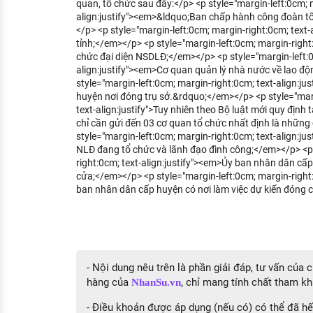
quan, tổ chức sau đây:</p> <p style="margin-left:0cm; m
align:justify"><em>&ldquo;Ban chấp hành công đoàn tổ
</p> <p style="margin-left:0cm; margin-right:0cm; text
tỉnh;</em></p> <p style="margin-left:0cm; margin-right
chức đại diện NSDLĐ;</em></p> <p style="margin-left:0
align:justify"><em>Cơ quan quản lý nhà nước về lao độ
style="margin-left:0cm; margin-right:0cm; text-align:j
huyện nơi đóng trụ sở.&rdquo;</em></p> <p style="marg
text-align:justify">Tuy nhiên theo Bộ luật mới quy định t
chỉ cần gửi đến 03 cơ quan tổ chức nhất định là những
style="margin-left:0cm; margin-right:0cm; text-align:ju
NLĐ đang tổ chức và lãnh đạo đình công;</em></p> <p 
right:0cm; text-align:justify"><em>Ủy ban nhân dân cấp 
cửa;</em></p> <p style="margin-left:0cm; margin-right:
ban nhân dân cấp huyện có nơi làm việc dự kiến đóng
- Nội dung nêu trên là phần giải đáp, tư vấn của
hàng của
, chỉ mang tính chất tham kh
NhanSu.vn
- Điều khoản được áp dụng (nếu có) có thể đã hết