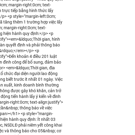
0cm; margin-right:0cm; text-
n trực tiếp bằng hình thức lấy
p> <p style="margin-left:0cm;
đã tăng thêm 1 trường hợp việc lấy
m; margin-right:0cm; text-
ng hiện hành quy định:</p> <p
stify"><em>&ldquo;Thời gian, hình
àn quyết định và phải thông báo
y.&rdquo;</em></p> <p
stify">Đến khoản 4 điều 201 luật
iến đình công để bổ sung, đảm bảo
br> <em>&ldquo;Thời gian, địa
tổ chức đại diện người lao động
g biết trước ít nhất 01 ngày. Việc
n xuất, kinh doanh bình thường
không được gây khó khăn, cản trở
 động tiến hành lấy ý kiến về đình
in-right:0cm; text-align:justify">
cần&nbsp; thông báo về việc
span></h1> <p style="margin-
 hiện hành quy định: Ít nhất 03
ệc, NSDLĐ phải niêm yết công khai
việc và thông báo cho 05&nbsp; cơ