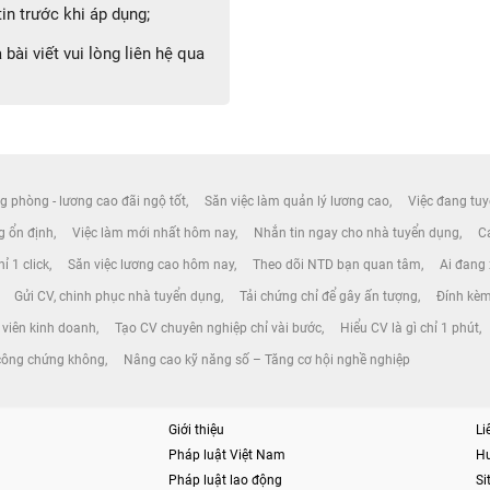
in trước khi áp dụng;
bài viết vui lòng liên hệ qua
g phòng - lương cao đãi ngộ tốt
Săn việc làm quản lý lương cao
Việc đang tuy
ng ổn định
Việc làm mới nhất hôm nay
Nhắn tin ngay cho nhà tuyển dụng
Cá
ỉ 1 click
Săn việc lương cao hôm nay
Theo dõi NTD bạn quan tâm
Ai đang
Gửi CV, chinh phục nhà tuyển dụng
Tải chứng chỉ để gây ấn tượng
Đính kèm
viên kinh doanh
Tạo CV chuyên nghiệp chỉ vài bước
Hiểu CV là gì chỉ 1 phút
 công chứng không
Nâng cao kỹ năng số – Tăng cơ hội nghề nghiệp
Giới thiệu
Li
Pháp luật Việt Nam
H
Pháp luật lao động
S