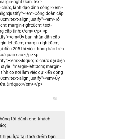
argin-right:0cm; text-
 chức, lãnh đạo đình công;</em>
-align:justify"><em>Công đoàn cấp
:0cm; text-align:justify"><em>Tổ
cm; margin-right:0cm; text-
ng cấp tỉnh;</em></p> <p
ustify"><em>Ủy ban nhân dân cấp
in-left:0cm; margin-right:0cm;
ại điều 205 thì việc thông báo trên
 cơ quan sau:</p> <p
stify"><em>&ldquo;Tổ chức đại diện
style="margin-left:0cm; margin-
tỉnh có nơi làm việc dự kiến đóng
0cm; text-align:justify"><em>Ủy
 cửa.&rdquo;</em></p>
50
 chúng tôi dành cho khách
ảo;
 hiệu lực tại thời điểm bạn