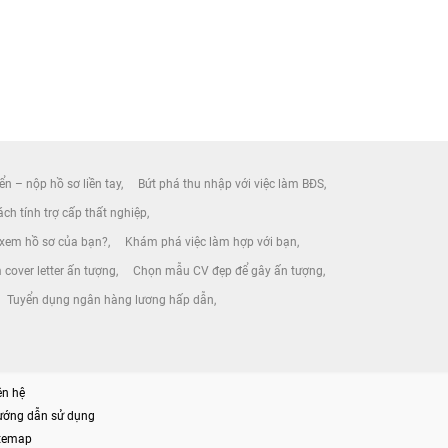
ển – nộp hồ sơ liền tay
Bứt phá thu nhập với việc làm BĐS
ch tính trợ cấp thất nghiệp
 xem hồ sơ của bạn?
Khám phá việc làm hợp với bạn
 cover letter ấn tượng
Chọn mẫu CV đẹp để gây ấn tượng
Tuyển dụng ngân hàng lương hấp dẫn
ên hệ
ướng dẫn sử dụng
itemap