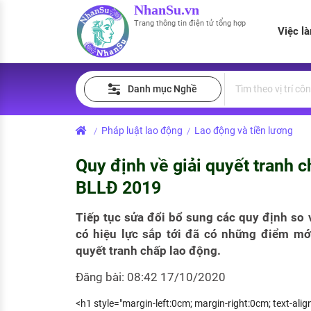
NhanSu.vn
Trang thông tin điện tử tổng hợp
Việc l
PHÁP LUẬT VIỆT NAM
Tìm việc làm
Quản lý CV
Tính lương Gross - Net
Danh mục Nghề
Văn bản pháp luật
Việc làm ngành luật
Tải CV lên
Tính thuế thu nhập cá nhân
Chính sách mới
Pháp luật lao động
Lao động và tiền lương
/
/
Việc làm lương cao
Tạo CV trực tuyến
Tính trợ cấp thất nghiệp
PHÁP LUẬT LAO ĐỘNG
Quy định về giải quyết tranh c
Lao động và tiền lương
Việc làm tốt nhất
MẪU CV THEO STYLE
BLLĐ 2019
Bảo hiểm và phúc lợi
CÔNG TY
Mẫu CV đơn giản
Tiếp tục sửa đổi bổ sung các quy định so v
có hiệu lực sắp tới đã có những điểm mới
Thuế thu nhập
Danh sách nhà tuyển dụng
Mẫu CV hiện đại
quyết tranh chấp lao động.
Hồ sơ biểu mẫu
Đăng bài: 08:42 17/10/2020
Nhà tuyển dụng hàng đầu
Chính sách lao động
<h1 style="margin-left:0cm; margin-right:0cm; text-align