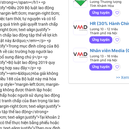
Lương Thương lượng
g</strong></span></h1> <p
Tỉnh Khánh Hòa
tify">Điều 209 Bộ luật lao động
Ứng tuyển
margin-left:0cm; margin-right:0cm;
iệc tạm thời, tự nguyện và có tổ
HR (30% Hành Chín
 quá trình giải quyết tranh chấp
70% Tuyển Dụng)
Lương 10 - 12 triệu
ght:0cm; text-align:justify">
Thành phố Hà Nội
 chấp lao động tập thể về lợi ích
Ứng tuyển
luật này.&rdquo;</em></p> <p
ustify">Trong mục đình công của Bộ
Nhân viên Media 
nh về các trường hợp người lao
- Dựng)
Lương 13 - 16 triệu
 bổ sung đáng chú ý</p> <p
Thành phố Hà Nội
stify">Bộ luật lao động 2019 quy
Ứng tuyển
ờng hợp sau đây:</p> <p
ustify"><em>&ldquo;Hòa giải không
>> Xem
Điều 188 của Bộ luật này mà hòa
<p style="margin-left:0cm; margin-
ộng không được thành lập hoặc
 chấp hoặc người sử dụng lao động
t tranh chấp của Ban trọng tài lao
in-right:0cm; text-align:justify">
n tập thể lao động</strong>
m; text-align:justify">Tại khoản 2
n có thể thực hiện bằng phiếu hoặc
; text-align:justify">Theo quy định