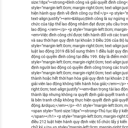
size:18px"><strong>Đình công và giải quyết đình côn
KHÁM PHÁ NGHỀ NGHIỆP
style="margin-left:0cm; margin-right:0cm; text-align:jus
hiện hành quy định về đình công cụ thể:</p> <p style="
Tử vi nghề nghiệp
text-align:justify"><em>&ldquo;Đình công là sự ngừng v
chức của tập thể lao động nhằm đạt được yêu cầu trong
Kỹ năng nghề nghiệp
lao động.</em></p> <p style="margin-left:0cm; margin-ri
<em>Việc đình công chỉ được tiến hành đối với các tranh
HƯỚNG NGHIỆP VIỆC LÀM
và sau thời hạn quy định tại khoản 3 Điều 206 của Bộ 
style="margin-left:0cm; margin-right:0cm; text-align:j
Đặc trưng từng nghề
luật lao động 2019 đã bổ sung thêm 1 điều luật quy đị
động có quyền đình công tại điều 199. Đây là điểm mới
Xu hướng việc làm
style="margin-left:0cm; margin-right:0cm; text-align:ju
định người lao động có quyền đình công trong các trư
XÂY DỰNG VÀ PHÁT TRIỂN ĐỘI NGŨ
style="margin-left:0cm; margin-right:0cm; text-align:j
NHÂN SỰ
thành hoặc hết thời hạn hòa giải quy định tại khoản 2 
giải viên lao động không tiến hành hòa giải;</em></p> 
TUYỂN DỤNG VIỆC LÀM
right:0cm; text-align:justify"><em>Ban trọng tài lao đ
thành lập nhưng không ra quyết định giải quyết tranh
là bên tranh chấp không thực hiện quyết định giải quyế
động.&rdquo;</em></p> <h1 style="margin-left:0cm; marg
<span style="font-size:18px"><strong>Thủ tục lấy ý kiế
</span></h1> <p style="margin-left:0cm; margin-right:0c
điều 212 luật hiện hành quy định việc tổ chức lấy ý kiế
chữ ký.</p> <p style="margin-left:0cm; margin-right:0cm