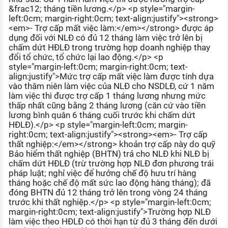
&frac12; tháng tiền lương.</p> <p style="margin-
left:0cm; margin-right:0cm; text-align:justify"><strong>
<em>- Trợ cấp mất việc làm:</em></strong> được áp
dụng đối với NLĐ có đủ 12 tháng làm việc trở lên bị
chấm dứt HĐLĐ trong trường hợp doanh nghiệp thay
đổi tổ chức, tổ chức lại lao động.</p> <p
style="margin-left:0cm; margin-right:0cm; text-
align:justify">Mức trợ cấp mất việc làm được tính dựa
vào thâm niên làm việc của NLĐ cho NSDLĐ, cứ 1 năm
làm việc thì được trợ cấp 1 tháng lương nhưng mức
thấp nhất cũng bằng 2 tháng lương (căn cứ vào tiền
lương bình quân 6 tháng cuối trước khi chấm dứt
HĐLĐ).</p> <p style="margin-left:0cm; margin-
right:0cm; text-align:justify"><strong><em>- Trợ cấp
thất nghiệp:</em></strong> khoản trợ cấp này do quỹ
Bảo hiểm thất nghiệp (BHTN) trả cho NLĐ khi NLĐ bị
chấm dứt HĐLĐ (trừ trường hợp NLĐ đơn phương trái
pháp luật; nghỉ việc để hưởng chế độ hưu trí hàng
tháng hoặc chế độ mất sức lao động hàng tháng); đã
đóng BHTN đủ 12 tháng trở lên trong vòng 24 tháng
trước khi thất nghiệp.</p> <p style="margin-left:0cm;
margin-right:0cm; text-align:justify">Trường hợp NLĐ
làm việc theo HĐLĐ có thời hạn từ đủ 3 tháng đến dưới