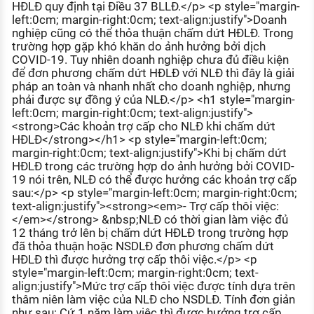
HĐLĐ quy định tại Điều 37 BLLĐ.</p> <p style="margin-
left:0cm; margin-right:0cm; text-align:justify">Doanh
nghiệp cũng có thể thỏa thuận chấm dứt HĐLĐ. Trong
trường hợp gặp khó khăn do ảnh hưởng bởi dịch
COVID-19. Tuy nhiên doanh nghiệp chưa đủ điều kiện
để đơn phương chấm dứt HĐLĐ với NLĐ thì đây là giải
pháp an toàn và nhanh nhất cho doanh nghiệp, nhưng
phải được sự đồng ý của NLĐ.</p> <h1 style="margin-
left:0cm; margin-right:0cm; text-align:justify">
<strong>Các khoản trợ cấp cho NLĐ khi chấm dứt
HĐLĐ</strong></h1> <p style="margin-left:0cm;
margin-right:0cm; text-align:justify">Khi bị chấm dứt
HĐLĐ trong các trường hợp do ảnh hưởng bởi COVID-
19 nói trên, NLĐ có thể được hưởng các khoản trợ cấp
sau:</p> <p style="margin-left:0cm; margin-right:0cm;
text-align:justify"><strong><em>- Trợ cấp thôi việc:
</em></strong> &nbsp;NLĐ có thời gian làm việc đủ
12 tháng trở lên bị chấm dứt HĐLĐ trong trường hợp
đã thỏa thuận hoặc NSDLĐ đơn phương chấm dứt
HĐLĐ thì được hưởng trợ cấp thôi việc.</p> <p
style="margin-left:0cm; margin-right:0cm; text-
align:justify">Mức trợ cấp thôi việc được tính dựa trên
thâm niên làm việc của NLĐ cho NSDLĐ. Tính đơn giản
như sau: Cứ 1 năm làm việc thì được hưởng trợ cấp