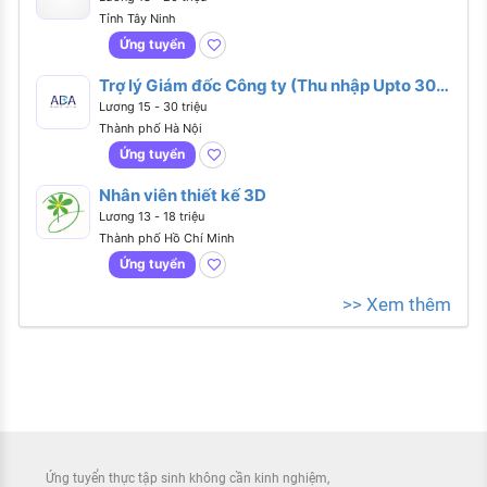
Tỉnh Tây Ninh
Ứng tuyển
Trợ lý Giám đốc Công ty (Thu nhập Upto 30
triệu)
Lương 15 - 30 triệu
Thành phố Hà Nội
Ứng tuyển
Nhân viên thiết kế 3D
Lương 13 - 18 triệu
Thành phố Hồ Chí Minh
Ứng tuyển
>> Xem thêm
Ứng tuyển thực tập sinh không cần kinh nghiệm