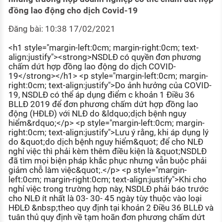
KHÁM PHÁ NGHỀ NGHIỆP
đồng lao động cho dịch Covid-19
Tử vi nghề nghiệp
Đăng bài: 10:38 17/02/2021
Kỹ năng nghề nghiệp
<h1 style="margin-left:0cm; margin-right:0cm; text-
align:justify"><strong>NSDLĐ có quyền đơn phương
HƯỚNG NGHIỆP VIỆC LÀM
chấm dứt hợp đồng lao động do dịch COVID-
19</strong></h1> <p style="margin-left:0cm; margin-
Đặc trưng từng nghề
right:0cm; text-align:justify">Do ảnh hưởng của COVID-
19, NSDLĐ có thể áp dụng điểm c khoản 1 Điều 36
Xu hướng việc làm
BLLĐ 2019 để đơn phương chấm dứt hợp đồng lao
động (HĐLĐ) với NLĐ do &ldquo;dịch bệnh nguy
XÂY DỰNG VÀ PHÁT TRIỂN ĐỘI NGŨ
hiểm&rdquo;</p> <p style="margin-left:0cm; margin-
NHÂN SỰ
right:0cm; text-align:justify">Lưu ý rằng, khi áp dụng lý
do &quot;do dịch bệnh nguy hiểm&quot; để cho NLĐ
TUYỂN DỤNG VIỆC LÀM
nghỉ việc thì phải kèm thêm điều kiện là &quot;NSDLĐ
đã tìm mọi biện pháp khắc phục nhưng vẫn buộc phải
giảm chỗ làm việc&quot;.</p> <p style="margin-
left:0cm; margin-right:0cm; text-align:justify">Khi cho
nghỉ việc trong trường hợp này, NSDLĐ phải báo trước
cho NLĐ ít nhất là 03- 30- 45 ngày tùy thuộc vào loại
HĐLĐ &nbsp;theo quy định tại khoản 2 Điều 36 BLLĐ và
tuân thủ quy định về tạm hoãn đơn phương chấm dứt