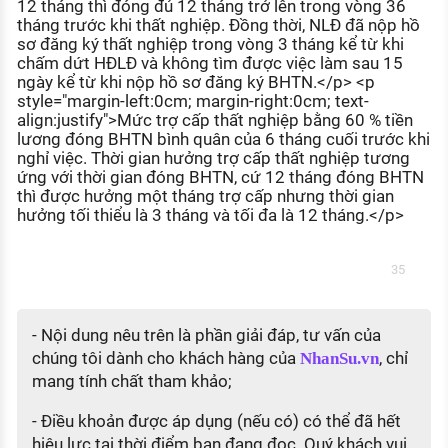
12 tháng thì đóng đủ 12 tháng trở lên trong vòng 36
tháng trước khi thất nghiệp. Đồng thời, NLĐ đã nộp hồ
sơ đăng ký thất nghiệp trong vòng 3 tháng kể từ khi
chấm dứt HĐLĐ và không tìm được việc làm sau 15
ngày kể từ khi nộp hồ sơ đăng ký BHTN.</p> <p
style="margin-left:0cm; margin-right:0cm; text-
align:justify">Mức trợ cấp thất nghiệp bằng 60 % tiền
lương đóng BHTN bình quân của 6 tháng cuối trước khi
nghỉ việc. Thời gian hưởng trợ cấp thất nghiệp tương
ứng với thời gian đóng BHTN, cứ 12 tháng đóng BHTN
thì được hưởng một tháng trợ cấp nhưng thời gian
hưởng tối thiểu là 3 tháng và tối đa là 12 tháng.</p>
35
- Nội dung nêu trên là phần giải đáp, tư vấn của
chúng tôi dành cho khách hàng của
, chỉ
NhanSu.vn
mang tính chất tham khảo;
- Điều khoản được áp dụng (nếu có) có thể đã hết
hiệu lực tại thời điểm bạn đang đọc. Quý khách vui