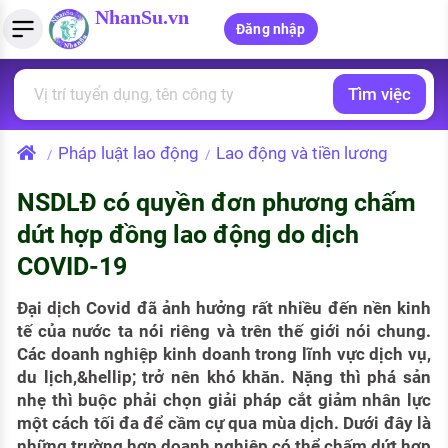
NhanSu.vn
Đăng nhập
Tìm việc
PHÁP LUẬT VIỆT NAM
Tìm việc làm
Quản lý CV
Tính lương Gross - Net
Văn bản pháp luật
Pháp luật lao động
Lao động và tiền lương
/
/
Việc làm ngành luật
Tải CV lên
Tính thuế thu nhập cá nhân
Chính sách mới
NSDLĐ có quyền đơn phương chấm
Việc làm lương cao
Tạo CV trực tuyến
Tính trợ cấp thất nghiệp
PHÁP LUẬT LAO ĐỘNG
dứt hợp đồng lao động do dịch
Lao động và tiền lương
Việc làm tốt nhất
COVID-19
MẪU CV THEO STYLE
Bảo hiểm và phúc lợi
CÔNG TY
Mẫu CV đơn giản
Đại dịch Covid đã ảnh hưởng rất nhiều đến nền kinh
tế của nước ta nói riêng và trên thế giới nói chung.
Thuế thu nhập
Danh sách nhà tuyển dụng
Các doanh nghiệp kinh doanh trong lĩnh vực dịch vụ,
Mẫu CV hiện đại
du lịch,&hellip; trở nên khó khăn. Nặng thì phá sản
Hồ sơ biểu mẫu
nhẹ thì buộc phải chọn giải pháp cắt giảm nhân lực
Nhà tuyển dụng hàng đầu
một cách tối đa để cầm cự qua mùa dịch. Dưới đây là
Chính sách lao động
những trường hợp doanh nghiệp có thể chấm dứt hợp