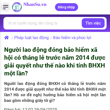
NhanSu.vn
Đăng nhập
Tìm việc
PHÁP LUẬT VIỆT NAM
Tìm việc làm
Quản lý CV
Tính lương Gross - Net
Văn bản pháp luật
Pháp luật lao động
Bảo hiểm và phúc lợi
/
/
Việc làm ngành luật
Tải CV lên
Tính thuế thu nhập cá nhân
Chính sách mới
Người lao động đóng bảo hiểm xã
Việc làm lương cao
Tạo CV trực tuyến
Tính trợ cấp thất nghiệp
PHÁP LUẬT LAO ĐỘNG
hội có tháng lẻ trước năm 2014 được
Lao động và tiền lương
Việc làm tốt nhất
giải quyết như thế nào khi tính BHXH
MẪU CV THEO STYLE
một lần?
Bảo hiểm và phúc lợi
CÔNG TY
Mẫu CV đơn giản
Thuế thu nhập
Người lao động đóng BHXH có tháng lẻ trước năm
Danh sách nhà tuyển dụng
Mẫu CV hiện đại
2014 được giải quyết như thế nào khi tính BHXH một
Hồ sơ biểu mẫu
lần? Hồ sơ đề nghị hưởng bảo hiểm xã hội một lần
Nhà tuyển dụng hàng đầu
bao gồm những giấy tờ gì?
Chính sách lao động
Đăng bài: 12:02 29/06/2025