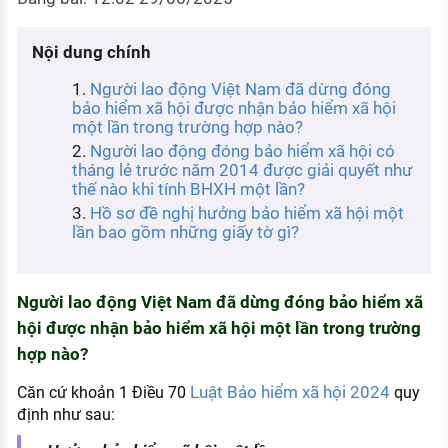
KHÁM PHÁ NGHỀ NGHIỆP
Tử vi nghề nghiệp
Nội dung chính
Người lao động Việt Nam đã dừng đóng
Kỹ năng nghề nghiệp
bảo hiểm xã hội được nhận bảo hiểm xã hội
một lần trong trường hợp nào?
HƯỚNG NGHIỆP VIỆC LÀM
Người lao động đóng bảo hiểm xã hội có
Đặc trưng từng nghề
tháng lẻ trước năm 2014 được giải quyết như
thế nào khi tính BHXH một lần?
Xu hướng việc làm
Hồ sơ đề nghị hưởng bảo hiểm xã hội một
lần bao gồm những giấy tờ gì?
XÂY DỰNG VÀ PHÁT TRIỂN ĐỘI NGŨ
NHÂN SỰ
TUYỂN DỤNG VIỆC LÀM
Người lao động Việt Nam đã dừng đóng bảo hiểm xã
hội được nhận bảo hiểm xã hội một lần trong trường
hợp nào?
Luật Bảo hiểm xã hội 2024
Căn cứ khoản 1 Điều 70
quy
định như sau: