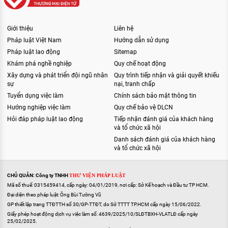
Giới thiệu
Liên hệ
Pháp luật Việt Nam
Hướng dẫn sử dụng
Pháp luật lao động
Sitemap
Khám phá nghề nghiệp
Quy chế hoạt động
Xây dựng và phát triển đội ngũ nhân
Quy trình tiếp nhận và giải quyết khiếu
sự
nại, tranh chấp
Tuyển dụng việc làm
Chính sách bảo mật thông tin
Hướng nghiệp việc làm
Quy chế bảo vệ DLCN
Hỏi đáp pháp luật lao động
Tiếp nhận đánh giá của khách hàng
và tổ chức xã hội
Danh sách đánh giá của khách hàng
và tổ chức xã hội
CHỦ QUẢN: Công ty TNHH
THƯ VIỆN PHÁP LUẬT
Mã số thuế: 0315459414, cấp ngày: 04/01/2019, nơi cấp: Sở Kế hoạch và Đầu tư TP HCM.
Đại diện theo pháp luật: Ông Bùi Tường Vũ
GP thiết lập trang TTĐTTH số 30/GP-TTĐT, do Sở TTTT TP.HCM cấp ngày 15/06/2022.
Giấy phép hoạt động dịch vụ việc làm số: 4639/2025/10/SLĐTBXH-VLATLĐ cấp ngày
25/02/2025.