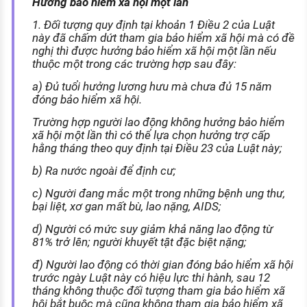
Hưởng bảo hiểm xã hội một lần
1. Đối tượng quy định tại khoản 1 Điều 2 của Luật
này đã chấm dứt tham gia bảo hiểm xã hội mà có đề
nghị thì được hưởng bảo hiểm xã hội một lần nếu
thuộc một trong các trường hợp sau đây:
a) Đủ tuổi hưởng lương hưu mà chưa đủ 15 năm
đóng bảo hiểm xã hội.
Trường hợp người lao động không hưởng bảo hiểm
xã hội một lần thì có thể lựa chọn hưởng trợ cấp
hằng tháng theo quy định tại Điều 23 của Luật này;
b) Ra nước ngoài để định cư;
c) Người đang mắc một trong những bệnh ung thư,
bại liệt, xơ gan mất bù, lao nặng, AIDS;
d) Người có mức suy giảm khả năng lao động từ
81% trở lên; người khuyết tật đặc biệt nặng;
đ) Người lao động có thời gian đóng bảo hiểm xã hội
trước ngày Luật này có hiệu lực thi hành, sau 12
tháng không thuộc đối tượng tham gia bảo hiểm xã
hội bắt buộc mà cũng không tham gia bảo hiểm xã