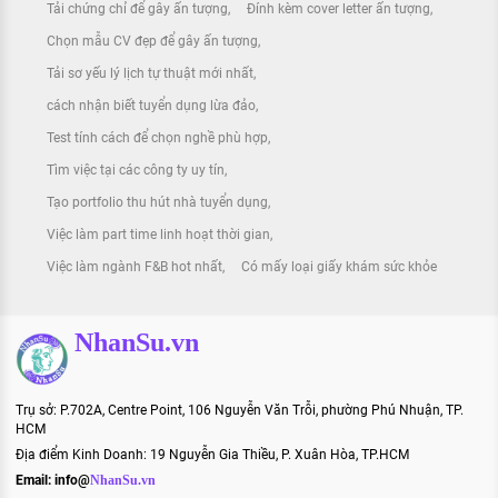
Tải chứng chỉ để gây ấn tượng
Đính kèm cover letter ấn tượng
Chọn mẫu CV đẹp để gây ấn tượng
Tải sơ yếu lý lịch tự thuật mới nhất
cách nhận biết tuyển dụng lừa đảo
Test tính cách để chọn nghề phù hợp
Tìm việc tại các công ty uy tín
Tạo portfolio thu hút nhà tuyển dụng
Việc làm part time linh hoạt thời gian
Việc làm ngành F&B hot nhất
Có mấy loại giấy khám sức khỏe
NhanSu.vn
Trụ sở: P.702A, Centre Point, 106 Nguyễn Văn Trỗi, phường Phú Nhuận, TP.
HCM
Địa điểm Kinh Doanh: 19 Nguyễn Gia Thiều, P. Xuân Hòa, TP.HCM
Email:
info@
NhanSu.vn