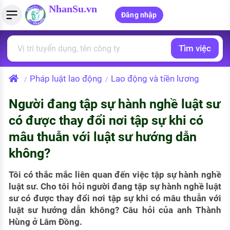
NhanSu.vn
Đăng nhập
Tìm việc
PHÁP LUẬT VIỆT NAM
Tìm việc làm
Quản lý CV
Tính lương Gross - Net
Văn bản pháp luật
Pháp luật lao động
Lao động và tiền lương
/
/
Việc làm ngành luật
Tải CV lên
Tính thuế thu nhập cá nhân
Chính sách mới
Người đang tập sự hành nghề luật sư
Việc làm lương cao
Tạo CV trực tuyến
Tính trợ cấp thất nghiệp
PHÁP LUẬT LAO ĐỘNG
có được thay đổi nơi tập sự khi có
Lao động và tiền lương
Việc làm tốt nhất
mâu thuẫn với luật sư hướng dẫn
MẪU CV THEO STYLE
không?
Bảo hiểm và phúc lợi
CÔNG TY
Mẫu CV đơn giản
Thuế thu nhập
Tôi có thắc mắc liên quan đến việc tập sự hành nghề
Danh sách nhà tuyển dụng
Mẫu CV hiện đại
luật sư. Cho tôi hỏi người đang tập sự hành nghề luật
Hồ sơ biểu mẫu
sư có được thay đổi nơi tập sự khi có mâu thuẫn với
Nhà tuyển dụng hàng đầu
luật sư hướng dẫn không? Câu hỏi của anh Thành
Chính sách lao động
Hùng ở Lâm Đồng.