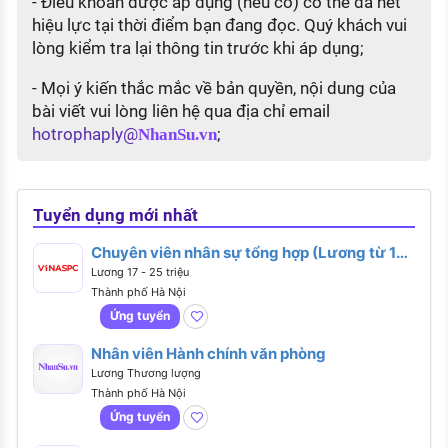
- Điều khoản được áp dụng (nếu có) có thể đã hết
hiệu lực tại thời điểm bạn đang đọc. Quý khách vui
lòng kiểm tra lại thông tin trước khi áp dụng;
- Mọi ý kiến thắc mắc về bản quyền, nội dung của
bài viết vui lòng liên hệ qua địa chỉ email
hotrophaply@
;
NhanSu.vn
Tuyển dụng mới nhất
Chuyên viên nhân sự tổng hợp (Lương từ 17 -
25 triệu)
Lương 17 - 25 triệu
Thành phố Hà Nội
Ứng tuyển
Nhân viên Hành chính văn phòng
Lương Thương lượng
Thành phố Hà Nội
Ứng tuyển