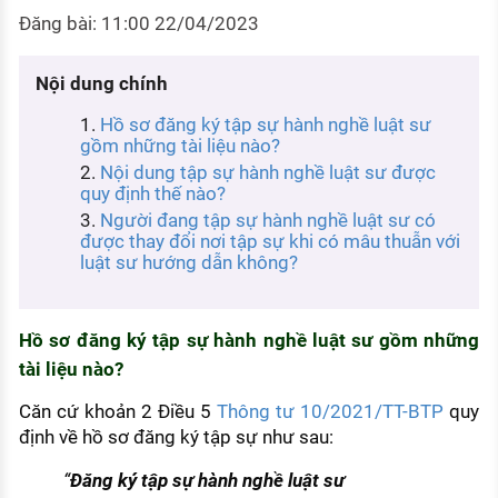
KHÁM PHÁ NGHỀ NGHIỆP
Đăng bài: 11:00 22/04/2023
Tử vi nghề nghiệp
Nội dung chính
Kỹ năng nghề nghiệp
Hồ sơ đăng ký tập sự hành nghề luật sư
HƯỚNG NGHIỆP VIỆC LÀM
gồm những tài liệu nào?
Nội dung tập sự hành nghề luật sư được
Đặc trưng từng nghề
quy định thế nào?
Người đang tập sự hành nghề luật sư có
Xu hướng việc làm
được thay đổi nơi tập sự khi có mâu thuẫn với
luật sư hướng dẫn không?
XÂY DỰNG VÀ PHÁT TRIỂN ĐỘI NGŨ
NHÂN SỰ
TUYỂN DỤNG VIỆC LÀM
Hồ sơ đăng ký tập sự hành nghề luật sư gồm những
tài liệu nào?
Căn cứ khoản 2 Điều 5
Thông tư 10/2021/TT-BTP
quy
định về hồ sơ đăng ký tập sự như sau:
“
Đăng ký tập sự hành nghề luật sư