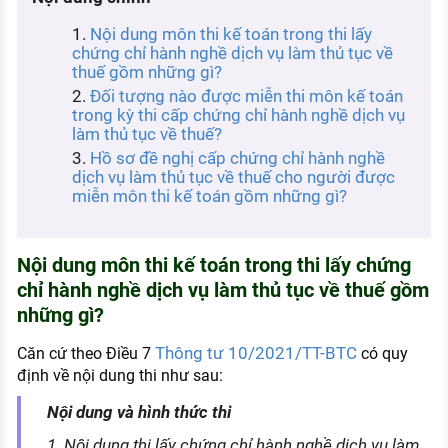
KHÁM PHÁ NGHỀ NGHIỆP
Nội dung môn thi kế toán trong thi lấy
Tử vi nghề nghiệp
chứng chỉ hành nghề dịch vụ làm thủ tục về
thuế gồm những gì?
Kỹ năng nghề nghiệp
Đối tượng nào được miễn thi môn kế toán
trong kỳ thi cấp chứng chỉ hành nghề dịch vụ
HƯỚNG NGHIỆP VIỆC LÀM
làm thủ tục về thuế?
Hồ sơ đề nghị cấp chứng chỉ hành nghề
Đặc trưng từng nghề
dịch vụ làm thủ tục về thuế cho người được
miễn môn thi kế toán gồm những gì?
Xu hướng việc làm
XÂY DỰNG VÀ PHÁT TRIỂN ĐỘI NGŨ
NHÂN SỰ
Nội dung môn thi kế toán trong thi lấy chứng
chỉ hành nghề dịch vụ làm thủ tục về thuế gồm
TUYỂN DỤNG VIỆC LÀM
những gì?
Thông tư 10/2021/TT-BTC
Căn cứ theo Điều 7
có quy
định về nội dung thi như sau:
Nội dung và hình thức thi
1. Nội dung thi lấy chứng chỉ hành nghề dịch vụ làm