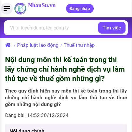
NhanSu.vn
Đăng nhập
Tìm việc
PHÁP LUẬT VIỆT NAM
Tìm việc làm
Quản lý CV
Tính lương Gross - Net
Văn bản pháp luật
Pháp luật lao động
Thuế thu nhập
/
/
Việc làm ngành luật
Tải CV lên
Tính thuế thu nhập cá nhân
Chính sách mới
Nội dung môn thi kế toán trong thi
Việc làm lương cao
Tạo CV trực tuyến
Tính trợ cấp thất nghiệp
PHÁP LUẬT LAO ĐỘNG
lấy chứng chỉ hành nghề dịch vụ làm
Lao động và tiền lương
Việc làm tốt nhất
thủ tục về thuế gồm những gì?
MẪU CV THEO STYLE
Bảo hiểm và phúc lợi
CÔNG TY
Mẫu CV đơn giản
Theo quy định hiện nay môn thi kế toán trong thi lấy
chứng chỉ hành nghề dịch vụ làm thủ tục về thuế
Thuế thu nhập
Danh sách nhà tuyển dụng
gồm những nội dung gì?
Mẫu CV hiện đại
Hồ sơ biểu mẫu
Đăng bài: 14:52 30/12/2024
Nhà tuyển dụng hàng đầu
Chính sách lao động
Nội dung chính