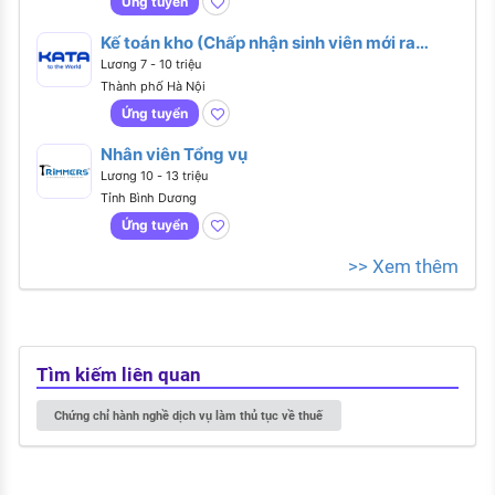
Ứng tuyển
Kế toán kho (Chấp nhận sinh viên mới ra
trường)
Lương 7 - 10 triệu
Thành phố Hà Nội
Ứng tuyển
Nhân viên Tổng vụ
Lương 10 - 13 triệu
Tỉnh Bình Dương
Ứng tuyển
>> Xem thêm
Tìm kiếm liên quan
Chứng chỉ hành nghề dịch vụ làm thủ tục về thuế