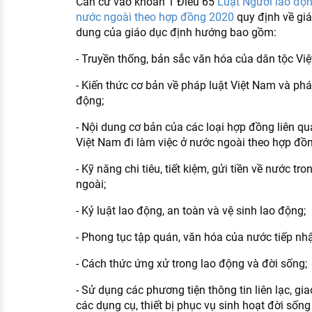
Căn cứ vào khoản 1 Điều 65
Luật Người lao độn
nước ngoài theo hợp đồng 2020
quy định về giá
dung của giáo dục định hướng bao gồm:
- Truyền thống, bản sắc văn hóa của dân tộc Vi
- Kiến thức cơ bản về pháp luật Việt Nam và phá
động;
- Nội dung cơ bản của các loại hợp đồng liên q
Việt Nam đi làm việc ở nước ngoài theo hợp đồn
- Kỹ năng chi tiêu, tiết kiệm, gửi tiền về nước tr
ngoài;
- Kỷ luật lao động, an toàn và vệ sinh lao động;
- Phong tục tập quán, văn hóa của nước tiếp nh
- Cách thức ứng xử trong lao động và đời sống;
- Sử dụng các phương tiện thông tin liên lạc, g
các dụng cụ, thiết bị phục vụ sinh hoạt đời sốn