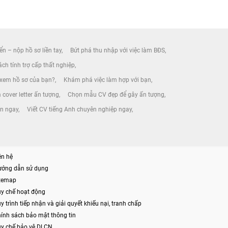
ển – nộp hồ sơ liền tay
Bứt phá thu nhập với việc làm BĐS
ch tính trợ cấp thất nghiệp
 xem hồ sơ của bạn?
Khám phá việc làm hợp với bạn
 cover letter ấn tượng
Chọn mẫu CV đẹp để gây ấn tượng
ín ngay
Viết CV tiếng Anh chuyên nghiệp ngay
ên hệ
ướng dẫn sử dụng
itemap
y chế hoạt động
y trình tiếp nhận và giải quyết khiếu nại, tranh chấp
ính sách bảo mật thông tin
y chế bảo vệ DLCN