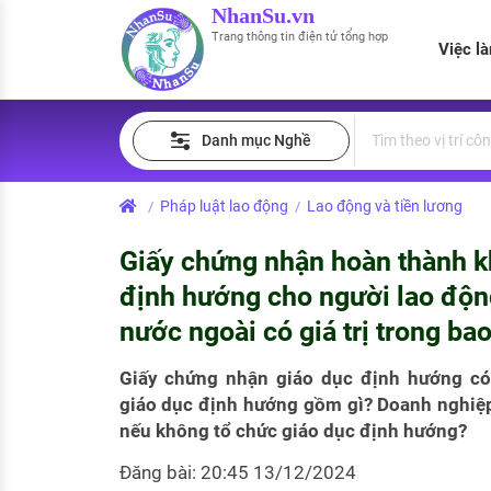
NhanSu.vn
Trang thông tin điện tử tổng hợp
Việc l
PHÁP LUẬT VIỆT NAM
Tìm việc làm
Quản lý CV
Tính lương Gross - Net
Danh mục Nghề
Văn bản pháp luật
Việc làm ngành luật
Tải CV lên
Tính thuế thu nhập cá nhân
Chính sách mới
Pháp luật lao động
Lao động và tiền lương
/
/
Việc làm lương cao
Tạo CV trực tuyến
Tính trợ cấp thất nghiệp
PHÁP LUẬT LAO ĐỘNG
Giấy chứng nhận hoàn thành k
Lao động và tiền lương
Việc làm tốt nhất
MẪU CV THEO STYLE
định hướng cho người lao động
Bảo hiểm và phúc lợi
nước ngoài có giá trị trong bao
CÔNG TY
Mẫu CV đơn giản
Thuế thu nhập
Giấy chứng nhận giáo dục định hướng có 
Danh sách nhà tuyển dụng
Mẫu CV hiện đại
giáo dục định hướng gồm gì? Doanh nghiệp
Hồ sơ biểu mẫu
nếu không tổ chức giáo dục định hướng?
Nhà tuyển dụng hàng đầu
Chính sách lao động
Đăng bài: 20:45 13/12/2024