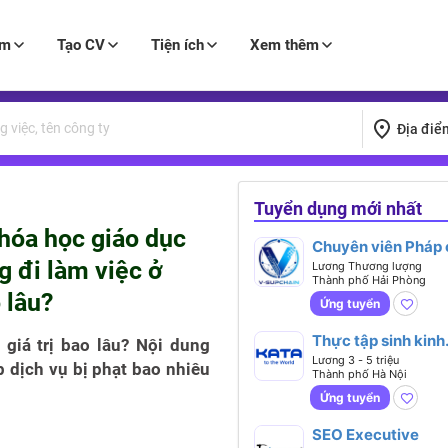
àm
Tạo CV
Tiện ích
Xem thêm
Địa điể
Tuyển dụng mới nhất
hóa học giáo dục
Chuyên viên Pháp 
 đi làm việc ở
Doanh nghiệp
Lương Thương lượng
Thành phố Hải Phòng
 lâu?
Ứng tuyển
Thực tập sinh kinh
giá trị bao lâu? Nội dung
doanh
Lương 3 - 5 triệu
 dịch vụ bị phạt bao nhiêu
Thành phố Hà Nội
Ứng tuyển
SEO Executive