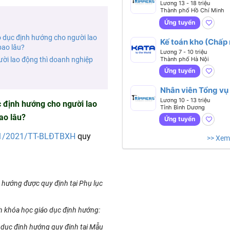
Lương 13 - 18 triệu
Thành phố Hồ Chí Minh
Ứng tuyển
 dục định hướng cho người lao
Kế toán kho (Chấp
bao lâu?
sinh viên mới ra
Lương 7 - 10 triệu
Thành phố Hà Nội
ời lao động thì doanh nghiệp
trường)
Ứng tuyển
Nhân viên Tổng vụ
Lương 10 - 13 triệu
 định hướng cho người lao
Tỉnh Bình Dương
ao lâu?
Ứng tuyển
21/2021/TT-BLĐTBXH
quy
>> Xem
h hướng được quy định tại Phụ lục
h khóa học giáo dục định hướng:
 dục định hướng quy định tại Mẫu