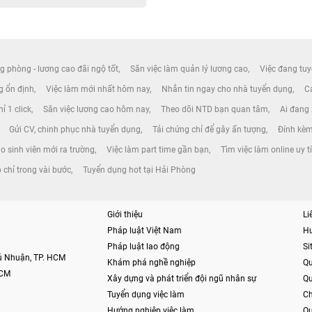
g phòng - lương cao đãi ngộ tốt
Săn việc làm quản lý lương cao
Việc đang tuy
ng ổn định
Việc làm mới nhất hôm nay
Nhắn tin ngay cho nhà tuyển dụng
Cá
ỉ 1 click
Săn việc lương cao hôm nay
Theo dõi NTD bạn quan tâm
Ai đang
Gửi CV, chinh phục nhà tuyển dụng
Tải chứng chỉ để gây ấn tượng
Đính kèm
o sinh viên mới ra trường
Việc làm part time gần bạn
Tìm việc làm online uy t
 chỉ trong vài bước
Tuyển dụng hot tại Hải Phòng
Giới thiệu
Li
Pháp luật Việt Nam
H
Pháp luật lao động
S
hú Nhuận, TP. HCM
Khám phá nghề nghiệp
Qu
HCM
Xây dựng và phát triển đội ngũ nhân sự
Qu
Tuyển dụng việc làm
Ch
Hướng nghiệp việc làm
Qu