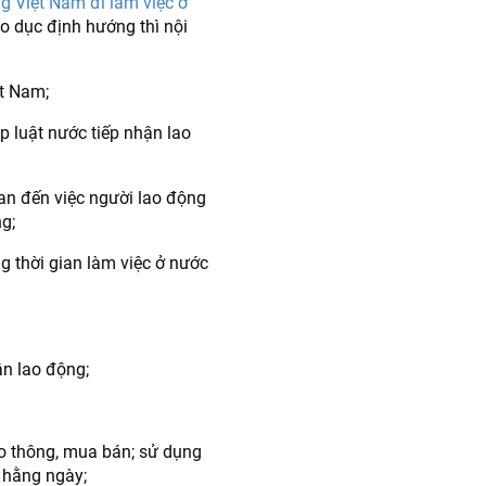
g Việt Nam đi làm việc ở
o dục định hướng thì nội
ệt Nam;
p luật nước tiếp nhận lao
uan đến việc người lao động
g;
ong thời gian làm việc ở nước
ận lao động;
iao thông, mua bán; sử dụng
g hằng ngày;