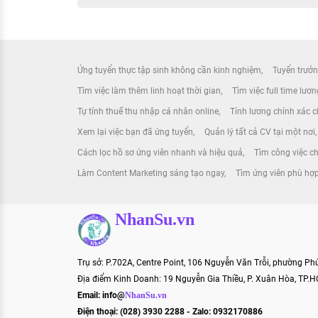
Ứng tuyển thực tập sinh không cần kinh nghiệm
Tuyển trưởn
Tìm việc làm thêm linh hoạt thời gian
Tìm việc full time lươ
Tự tính thuế thu nhập cá nhân online
Tính lương chính xác ch
Xem lại việc bạn đã ứng tuyển
Quản lý tất cả CV tại một nơi
Cách lọc hồ sơ ứng viên nhanh và hiệu quả
Tìm công việc ch
Làm Content Marketing sáng tạo ngay
Tìm ứng viên phù hợp
NhanSu.vn
Trụ sở: P.702A, Centre Point, 106 Nguyễn Văn Trỗi, phường P
Địa điểm Kinh Doanh: 19 Nguyễn Gia Thiều, P. Xuân Hòa, TP.
Email:
info@
NhanSu.vn
Điện thoại: (028) 3930 2288 - Zalo: 0932170886