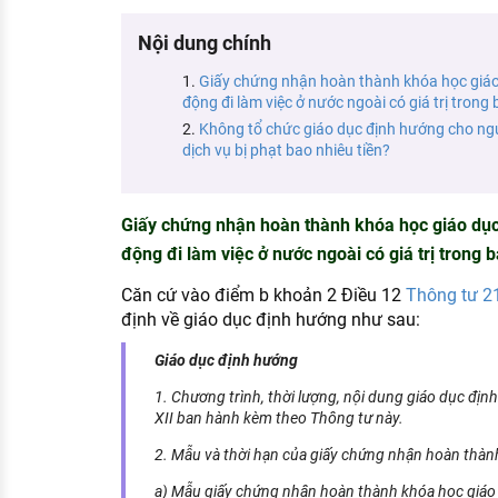
KHÁM PHÁ NGHỀ NGHIỆP
Nội dung chính
Tử vi nghề nghiệp
Giấy chứng nhận hoàn thành khóa học giáo
động đi làm việc ở nước ngoài có giá trị trong 
Kỹ năng nghề nghiệp
Không tổ chức giáo dục định hướng cho ngư
HƯỚNG NGHIỆP VIỆC LÀM
dịch vụ bị phạt bao nhiêu tiền?
Đặc trưng từng nghề
Giấy chứng nhận hoàn thành khóa học giáo dục
Xu hướng việc làm
động đi làm việc ở nước ngoài có giá trị trong b
XÂY DỰNG VÀ PHÁT TRIỂN ĐỘI NGŨ
NHÂN SỰ
Căn cứ vào điểm b khoản 2 Điều 12
Thông tư 
định về giáo dục định hướng như sau:
TUYỂN DỤNG VIỆC LÀM
Giáo dục định hướng
1. Chương trình, thời lượng, nội dung giáo dục địn
XII ban hành kèm theo Thông tư này.
2. Mẫu và thời hạn của giấy chứng nhận hoàn thàn
a) Mẫu giấy chứng nhận hoàn thành khóa học giáo