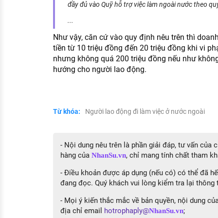
đầy đủ vào Quỹ hỗ trợ việc làm ngoài nước theo quy
...
Như vậy, căn cứ vào quy định nêu trên thì doanh
tiền từ 10 triệu đồng đến 20 triệu đồng khi vi 
nhưng không quá 200 triệu đồng nếu như không
hướng cho người lao động.
Từ khóa:
Người lao động đi làm việc ở nước ngoài
- Nội dung nêu trên là phần giải đáp, tư vấn của
hàng của
, chỉ mang tính chất tham kh
NhanSu.vn
- Điều khoản được áp dụng (nếu có) có thể đã hết
đang đọc. Quý khách vui lòng kiểm tra lại thông t
- Mọi ý kiến thắc mắc về bản quyền, nội dung của 
địa chỉ email
hotrophaply@
;
NhanSu.vn