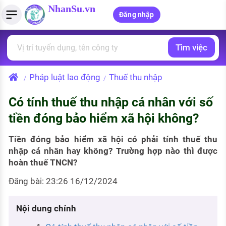
NhanSu.vn
Đăng nhập
Tìm việc
PHÁP LUẬT VIỆT NAM
Tìm việc làm
Quản lý CV
Tính lương Gross - Net
Văn bản pháp luật
Pháp luật lao động
Thuế thu nhập
/
/
Việc làm ngành luật
Tải CV lên
Tính thuế thu nhập cá nhân
Chính sách mới
Có tính thuế thu nhập cá nhân với số
Việc làm lương cao
Tạo CV trực tuyến
Tính trợ cấp thất nghiệp
PHÁP LUẬT LAO ĐỘNG
tiền đóng bảo hiểm xã hội không?
Lao động và tiền lương
Việc làm tốt nhất
MẪU CV THEO STYLE
Tiền đóng bảo hiểm xã hội có phải tính thuế thu
Bảo hiểm và phúc lợi
nhập cá nhân hay không? Trường hợp nào thì được
CÔNG TY
Mẫu CV đơn giản
hoàn thuế TNCN?
Thuế thu nhập
Danh sách nhà tuyển dụng
Mẫu CV hiện đại
Đăng bài: 23:26 16/12/2024
Hồ sơ biểu mẫu
Nhà tuyển dụng hàng đầu
Nội dung chính
Chính sách lao động