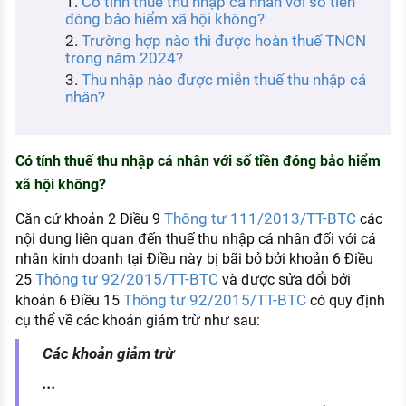
Có tính thuế thu nhập cá nhân với số tiền
KHÁM PHÁ NGHỀ NGHIỆP
đóng bảo hiểm xã hội không?
Trường hợp nào thì được hoàn thuế TNCN
Tử vi nghề nghiệp
trong năm 2024?
Thu nhập nào được miễn thuế thu nhập cá
Kỹ năng nghề nghiệp
nhân?
HƯỚNG NGHIỆP VIỆC LÀM
Đặc trưng từng nghề
Có tính thuế thu nhập cá nhân với số tiền đóng bảo hiểm
xã hội không?
Xu hướng việc làm
Thông tư 111/2013/TT-BTC
XÂY DỰNG VÀ PHÁT TRIỂN ĐỘI NGŨ
Căn cứ khoản 2 Điều 9
các
NHÂN SỰ
nội dung liên quan đến thuế thu nhập cá nhân đối với cá
nhân kinh doanh tại Điều này bị bãi bỏ bởi khoản 6 Điều
TUYỂN DỤNG VIỆC LÀM
Thông tư 92/2015/TT-BTC
25
và được sửa đổi bởi
Thông tư 92/2015/TT-BTC
khoản 6 Điều 15
có quy định
cụ thể về các khoản giảm trừ như sau:
Các khoản giảm trừ
...