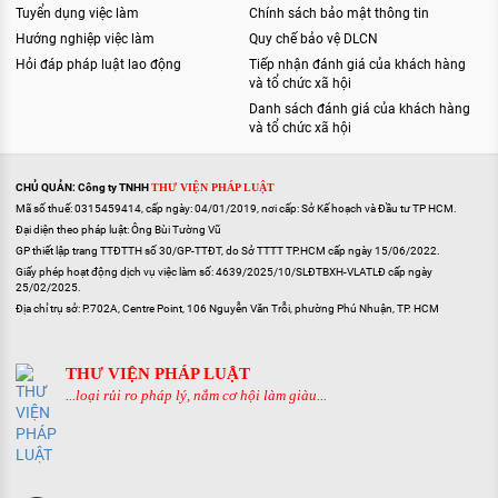
Tuyển dụng việc làm
Chính sách bảo mật thông tin
Hướng nghiệp việc làm
Quy chế bảo vệ DLCN
Hỏi đáp pháp luật lao động
Tiếp nhận đánh giá của khách hàng
và tổ chức xã hội
Danh sách đánh giá của khách hàng
và tổ chức xã hội
CHỦ QUẢN: Công ty TNHH
THƯ VIỆN PHÁP LUẬT
Mã số thuế: 0315459414, cấp ngày: 04/01/2019, nơi cấp: Sở Kế hoạch và Đầu tư TP HCM.
Đại diện theo pháp luật: Ông Bùi Tường Vũ
GP thiết lập trang TTĐTTH số 30/GP-TTĐT, do Sở TTTT TP.HCM cấp ngày 15/06/2022.
Giấy phép hoạt động dịch vụ việc làm số: 4639/2025/10/SLĐTBXH-VLATLĐ cấp ngày
25/02/2025.
Địa chỉ trụ sở: P.702A, Centre Point, 106 Nguyễn Văn Trỗi, phường Phú Nhuận, TP. HCM
THƯ VIỆN PHÁP LUẬT
...loại rủi ro pháp lý, nắm cơ hội làm giàu...