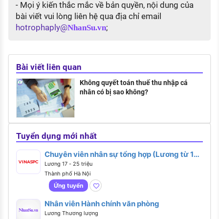
- Mọi ý kiến thắc mắc về bản quyền, nội dung của
bài viết vui lòng liên hệ qua địa chỉ email
hotrophaply@
;
NhanSu.vn
Bài viết liên quan
Không quyết toán thuế thu nhập cá
nhân có bị sao không?
Tuyển dụng mới nhất
Chuyên viên nhân sự tổng hợp (Lương từ 17 -
25 triệu)
Lương 17 - 25 triệu
Thành phố Hà Nội
Ứng tuyển
Nhân viên Hành chính văn phòng
Lương Thương lượng