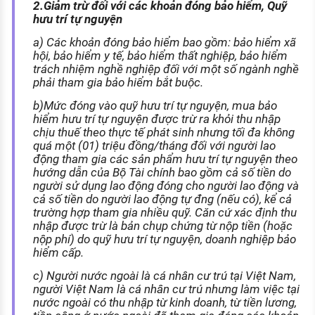
2.Giảm trừ đối với các khoản đóng bảo hiểm, Quỹ
hưu trí tự nguyện
a) Các khoản đóng bảo hiểm bao gồm: bảo hiểm xã
hội, bảo hiểm y tế, bảo hiểm thất nghiệp, bảo hiểm
trách nhiệm nghề nghiệp đối với một số ngành nghề
phải tham gia bảo hiểm bắt buộc.
b)Mức đóng vào quỹ hưu trí tự nguyện, mua bảo
hiểm hưu trí tự nguyện được trừ ra khỏi thu nhập
chịu thuế theo thực tế phát sinh nhưng tối đa không
quá một (01) triệu đồng/tháng đối với người lao
động tham gia các sản phẩm hưu trí tự nguyện theo
hướng dẫn của Bộ Tài chính bao gồm cả số tiền do
người sử dụng lao động đóng cho người lao động và
cả số tiền do người lao động tự đng (nếu có), kể cả
trường hợp tham gia nhiều quỹ. Căn cứ xác định thu
nhập được trừ là bản chụp chứng từ nộp tiền (hoặc
nộp phí) do quỹ hưu trí tự nguyện, doanh nghiệp bảo
hiểm cấp.
c) Người nước ngoài là cá nhân cư trú tại Việt Nam,
người Việt Nam là cá nhân cư trú nhưng làm việc tại
nước ngoài có thu nhập từ kinh doanh, từ tiền lương,