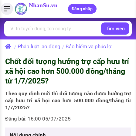
NhanSu.vn
Đăng nhập
Tìm việc
PHÁP LUẬT VIỆT NAM
Tìm việc làm
Quản lý CV
Tính lương Gross - Net
Văn bản pháp luật
Pháp luật lao động
Bảo hiểm và phúc lợi
/
/
Việc làm ngành luật
Tải CV lên
Tính thuế thu nhập cá nhân
Chính sách mới
Chốt đối tượng hưởng trợ cấp hưu trí
Việc làm lương cao
Tạo CV trực tuyến
Tính trợ cấp thất nghiệp
PHÁP LUẬT LAO ĐỘNG
xã hội cao hơn 500.000 đồng/tháng
Lao động và tiền lương
Việc làm tốt nhất
từ 1/7/2025?
MẪU CV THEO STYLE
Bảo hiểm và phúc lợi
CÔNG TY
Mẫu CV đơn giản
Theo quy định mới thì đối tượng nào được hưởng trợ
cấp hưu trí xã hội cao hơn 500.000 đồng/tháng từ
Thuế thu nhập
Danh sách nhà tuyển dụng
1/7/2025?
Mẫu CV hiện đại
Hồ sơ biểu mẫu
Đăng bài: 16:00 05/07/2025
Nhà tuyển dụng hàng đầu
Chính sách lao động
Nội dung chính