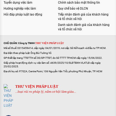
Tuyển dụng việc làm
Chính sách bảo mật thông tin
Hướng nghiệp việc làm
Quy chế bảo vệ DLCN
Hỏi đáp pháp luật lao động
Tiếp nhận đánh giá của khách hàng
và tổ chức xã hội
Danh sách đánh giá của khách hàng
và tổ chức xã hội
CHỦ QUẢN: Công ty TNHH
THƯ VIỆN PHÁP LUẬT
Mã số thuế: 0315459414, cấp ngày: 04/01/2019, nơi cấp: Sở Kế hoạch và Đầu tư TP HCM.
Đại diện theo pháp luật: Ông Bùi Tường Vũ
GP thiết lập trang TTĐTTH số 30/GP-TTĐT, do Sở TTTT TP.HCM cấp ngày 15/06/2022.
Giấy phép hoạt động dịch vụ việc làm số: 4639/2025/10/SLĐTBXH-VLATLĐ cấp ngày
25/02/2025.
Địa chỉ trụ sở: P.702A, Centre Point, 106 Nguyễn Văn Trỗi, phường Phú Nhuận, TP. HCM
THƯ VIỆN PHÁP LUẬT
...loại rủi ro pháp lý, nắm cơ hội làm giàu...