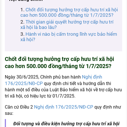
KHÁM PHÁ NGHỀ NGHIỆP
Chốt đối tượng hưởng trợ cấp hưu trí xã hội
Tử vi nghề nghiệp
cao hơn 500.000 đồng/tháng từ 1/7/2025?
Thời gian giải quyết hưởng trợ cấp hưu trí
Kỹ năng nghề nghiệp
xã hội là bao lâu?
Hành vi nào bị cấm trong lĩnh vực bảo hiểm
HƯỚNG NGHIỆP VIỆC LÀM
xã hội?
Đặc trưng từng nghề
Chốt đối tượng hưởng trợ cấp hưu trí xã hội
Xu hướng việc làm
cao hơn 500.000 đồng/tháng từ 1/7/2025?
XÂY DỰNG VÀ PHÁT TRIỂN ĐỘI NGŨ
NHÂN SỰ
Nghị định
Ngày 30/6/2025, Chính phủ ban hành
176/2025/NĐ-CP
quy định chi tiết và hướng dẫn thi
TUYỂN DỤNG VIỆC LÀM
hành một số điều của Luật Bảo hiểm xã hội về trợ cấp hưu
trí xã hội, có hiệu lực từ 01/7/2025.
Nghị định 176/2025/NĐ-CP
Căn cứ Điều 2
quy định như
sau:
Đối tượng và điều kiện hưởng trợ cấp hưu trí xã hội