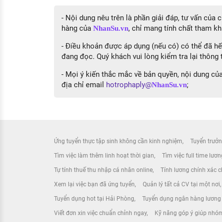
- Nội dung nêu trên là phần giải đáp, tư vấn của
hàng của
, chỉ mang tính chất tham kh
NhanSu.vn
- Điều khoản được áp dụng (nếu có) có thể đã hết
đang đọc. Quý khách vui lòng kiểm tra lại thông t
- Mọi ý kiến thắc mắc về bản quyền, nội dung của 
địa chỉ email
hotrophaply@
;
NhanSu.vn
Ứng tuyển thực tập sinh không cần kinh nghiệm
Tuyển trưởn
Tìm việc làm thêm linh hoạt thời gian
Tìm việc full time lươ
Tự tính thuế thu nhập cá nhân online
Tính lương chính xác ch
Xem lại việc bạn đã ứng tuyển
Quản lý tất cả CV tại một nơi
Tuyển dụng hot tại Hải Phòng
Tuyển dụng ngân hàng lương
Viết đơn xin việc chuẩn chỉnh ngay
Kỹ năng góp ý giúp nhóm