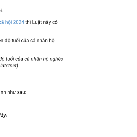
i.
xã hội 2024
thì Luật này có
n độ tuổi của cá nhân hộ nghèo
Intetnet)
ịnh như sau:
đây: