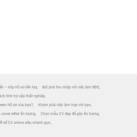
ển – nộp hồ sơ liền tay
Bứt phá thu nhập với việc làm BĐS
ch tính trợ cấp thất nghiệp
 xem hồ sơ của bạn?
Khám phá việc làm hợp với bạn
 cover letter ấn tượng
Chọn mẫu CV đẹp để gây ấn tượng
ết kế CV online siêu nhanh gọn