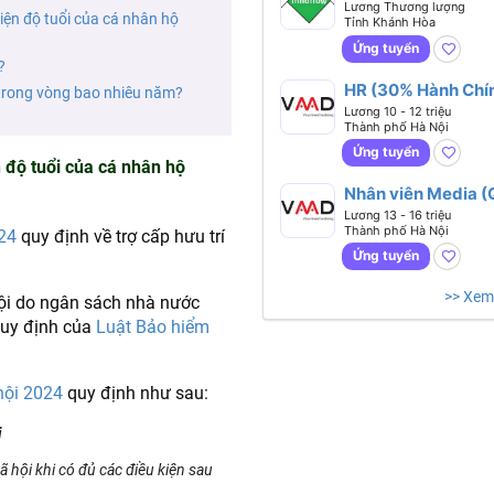
Lương Thương lượng
kiện độ tuổi của cá nhân hộ
Tỉnh Khánh Hòa
Ứng tuyển
?
HR (30% Hành Chín
ỳ trong vòng bao nhiêu năm?
70% Tuyển Dụng)
Lương 10 - 12 triệu
Thành phố Hà Nội
Ứng tuyển
n độ tuổi của cá nhân hộ
Nhân viên Media 
- Dựng)
Lương 13 - 16 triệu
Thành phố Hà Nội
24
quy định về trợ cấp hưu trí
Ứng tuyển
>> Xem
 hội do ngân sách nhà nước
quy định của
Luật Bảo hiểm
hội 2024
quy định như sau:
i
 hội khi có đủ các điều kiện sau