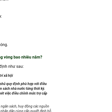
à:
đóng.
ong vòng bao nhiêu năm?
định như sau:
rí xã hội
 phủ quy định phù hợp với điều
ân sách nhà nước từng thời kỳ.
xét việc điều chỉnh mức trợ cấp
đối ngân sách, huy động các nguồn
ng nhân dân cùng cấp quyết định hỗ