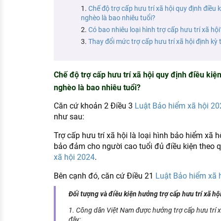
KHÁM PHÁ NGHỀ NGHIỆP
Chế độ trợ cấp hưu trí xã hội quy định điều 
nghèo là bao nhiêu tuổi?
Tử vi nghề nghiệp
Có bao nhiêu loại hình trợ cấp hưu trí xã hội
Thay đổi mức trợ cấp hưu trí xã hội định k
Kỹ năng nghề nghiệp
HƯỚNG NGHIỆP VIỆC LÀM
Chế độ trợ cấp hưu trí xã hội quy định điều kiệ
Đặc trưng từng nghề
nghèo là bao nhiêu tuổi?
Xu hướng việc làm
Căn cứ khoản 2 Điều 3
Luật Bảo hiểm xã hội 20
như sau:
XÂY DỰNG VÀ PHÁT TRIỂN ĐỘI NGŨ
NHÂN SỰ
Trợ cấp hưu trí xã hội là loại hình bảo hiểm xã
bảo đảm cho người cao tuổi đủ điều kiện theo 
TUYỂN DỤNG VIỆC LÀM
xã hội 2024
.
Bên cạnh đó, căn cứ Điều 21
Luật Bảo hiểm xã 
Đối tượng và điều kiện hưởng trợ cấp hưu trí xã hộ
1. Công dân Việt Nam được hưởng trợ cấp hưu trí xã
đây: