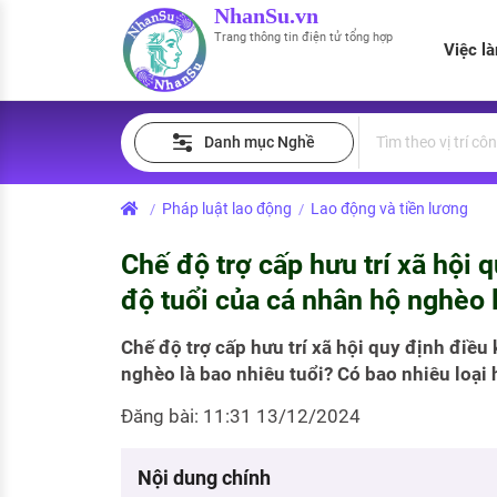
NhanSu.vn
Trang thông tin điện tử tổng hợp
Việc l
PHÁP LUẬT VIỆT NAM
Tìm việc làm
Quản lý CV
Tính lương Gross - Net
Danh mục Nghề
Văn bản pháp luật
Việc làm ngành luật
Tải CV lên
Tính thuế thu nhập cá nhân
Chính sách mới
Pháp luật lao động
Lao động và tiền lương
/
/
Việc làm lương cao
Tạo CV trực tuyến
Tính trợ cấp thất nghiệp
PHÁP LUẬT LAO ĐỘNG
Chế độ trợ cấp hưu trí xã hội 
Lao động và tiền lương
Việc làm tốt nhất
MẪU CV THEO STYLE
độ tuổi của cá nhân hộ nghèo l
Bảo hiểm và phúc lợi
CÔNG TY
Mẫu CV đơn giản
Chế độ trợ cấp hưu trí xã hội quy định điều
nghèo là bao nhiêu tuổi? Có bao nhiêu loại h
Thuế thu nhập
Danh sách nhà tuyển dụng
Mẫu CV hiện đại
Đăng bài: 11:31 13/12/2024
Hồ sơ biểu mẫu
Nhà tuyển dụng hàng đầu
Chính sách lao động
Nội dung chính