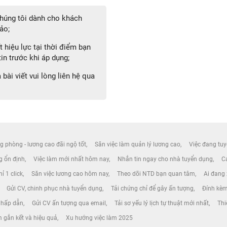
 chúng tôi dành cho khách
ảo;
 hiệu lực tại thời điểm bạn
in trước khi áp dụng;
bài viết vui lòng liên hệ qua
g phòng - lương cao đãi ngộ tốt
Săn việc làm quản lý lương cao
Việc đang tuy
ng ổn định
Việc làm mới nhất hôm nay
Nhắn tin ngay cho nhà tuyển dụng
Cá
ỉ 1 click
Săn việc lương cao hôm nay
Theo dõi NTD bạn quan tâm
Ai đang
Gửi CV, chinh phục nhà tuyển dụng
Tải chứng chỉ để gây ấn tượng
Đính kèm
 hấp dẫn
Gửi CV ấn tượng qua email
Tải sơ yếu lý lịch tự thuật mới nhất
Thi
 gắn kết và hiệu quả
Xu hướng việc làm 2025