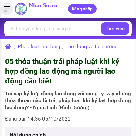
NhanSu.vn
Đăng nhập
Tìm việc
PHÁP LUẬT VIỆT NAM
Tìm việc làm
Quản lý CV
Tính lương Gross - Net
Văn bản pháp luật
Pháp luật lao động
Lao động và tiền lương
/
/
Việc làm ngành luật
Tải CV lên
Tính thuế thu nhập cá nhân
Chính sách mới
05 thỏa thuận trái pháp luật khi ký
Việc làm lương cao
Tạo CV trực tuyến
Tính trợ cấp thất nghiệp
PHÁP LUẬT LAO ĐỘNG
hợp đồng lao động mà người lao
Lao động và tiền lương
Việc làm tốt nhất
động cần biết
MẪU CV THEO STYLE
Bảo hiểm và phúc lợi
CÔNG TY
Mẫu CV đơn giản
Tôi sắp ký hợp đồng lao động với công ty, vậy những
thỏa thuận nào là trái pháp luật khi ký kết hợp đồng
Thuế thu nhập
Danh sách nhà tuyển dụng
lao động? - Ngọc Linh (Bình Dương)
Mẫu CV hiện đại
Hồ sơ biểu mẫu
Đăng bài: 14:36 05/10/2022
Nhà tuyển dụng hàng đầu
Chính sách lao động
Nội dung chính