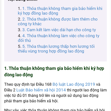
KHÁM PHÁ NGHỀ NGHIỆP
1. Thỏa thuận không tham gia bảo hiểm khi
Tử vi nghề nghiệp
ký hợp đồng lao động
2. Thỏa thuận không được làm thêm cho
Kỹ năng nghề nghiệp
công ty khác
3. Cam kết làm việc dài hạn cho công ty
HƯỚNG NGHIỆP VIỆC LÀM
4. Thỏa thuận không làm việc cho công ty
Đặc trưng từng nghề
đối thủ
5. Thỏa thuận lương thấp hơn lương tối
thiểu vùng trong hợp đồng lao động
Xu hướng việc làm
XÂY DỰNG VÀ PHÁT TRIỂN ĐỘI NGŨ
NHÂN SỰ
1. Thỏa thuận không tham gia bảo hiểm khi ký hợp
TUYỂN DỤNG VIỆC LÀM
đồng lao động
Bộ luật Lao động 2019
Theo quy định tại Điều 168
và
Luật Bảo hiểm xã hội 2014
Điều 2
thì người lao động làm
việc từ đủ 01 tháng trở lên và người sử dụng lao động
phải tham gia bảo hiểm xã hội.
Như vậy, việc thỏa thuận không tham gia bảo hiểm xã hội,