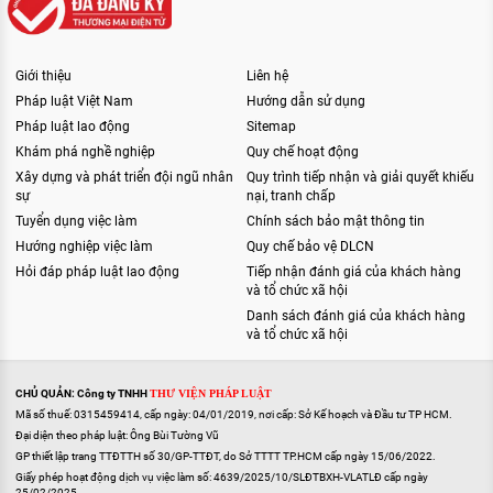
Giới thiệu
Liên hệ
Pháp luật Việt Nam
Hướng dẫn sử dụng
Pháp luật lao động
Sitemap
Khám phá nghề nghiệp
Quy chế hoạt động
Xây dựng và phát triển đội ngũ nhân
Quy trình tiếp nhận và giải quyết khiếu
sự
nại, tranh chấp
Tuyển dụng việc làm
Chính sách bảo mật thông tin
Hướng nghiệp việc làm
Quy chế bảo vệ DLCN
Hỏi đáp pháp luật lao động
Tiếp nhận đánh giá của khách hàng
và tổ chức xã hội
Danh sách đánh giá của khách hàng
và tổ chức xã hội
CHỦ QUẢN: Công ty TNHH
THƯ VIỆN PHÁP LUẬT
Mã số thuế: 0315459414, cấp ngày: 04/01/2019, nơi cấp: Sở Kế hoạch và Đầu tư TP HCM.
Đại diện theo pháp luật: Ông Bùi Tường Vũ
GP thiết lập trang TTĐTTH số 30/GP-TTĐT, do Sở TTTT TP.HCM cấp ngày 15/06/2022.
Giấy phép hoạt động dịch vụ việc làm số: 4639/2025/10/SLĐTBXH-VLATLĐ cấp ngày
25/02/2025.