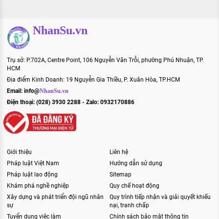
NhanSu.vn
Trụ sở: P.702A, Centre Point, 106 Nguyễn Văn Trỗi, phường Phú Nhuận, TP.
HCM
Địa điểm Kinh Doanh: 19 Nguyễn Gia Thiều, P. Xuân Hòa, TP.HCM
Email:
info@
NhanSu.vn
Điện thoại: (028) 3930 2288 - Zalo: 0932170886
Giới thiệu
Liên hệ
Pháp luật Việt Nam
Hướng dẫn sử dụng
Pháp luật lao động
Sitemap
Khám phá nghề nghiệp
Quy chế hoạt động
Xây dựng và phát triển đội ngũ nhân
Quy trình tiếp nhận và giải quyết khiếu
sự
nại, tranh chấp
Tuyển dụng việc làm
Chính sách bảo mật thông tin