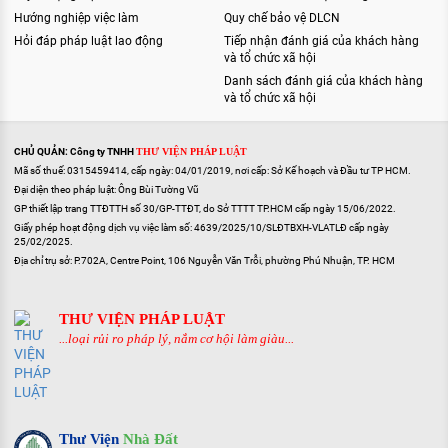
Hướng nghiệp việc làm
Quy chế bảo vệ DLCN
Hỏi đáp pháp luật lao động
Tiếp nhận đánh giá của khách hàng
và tổ chức xã hội
Danh sách đánh giá của khách hàng
và tổ chức xã hội
CHỦ QUẢN: Công ty TNHH
THƯ VIỆN PHÁP LUẬT
Mã số thuế: 0315459414, cấp ngày: 04/01/2019, nơi cấp: Sở Kế hoạch và Đầu tư TP HCM.
Đại diện theo pháp luật: Ông Bùi Tường Vũ
GP thiết lập trang TTĐTTH số 30/GP-TTĐT, do Sở TTTT TP.HCM cấp ngày 15/06/2022.
Giấy phép hoạt động dịch vụ việc làm số: 4639/2025/10/SLĐTBXH-VLATLĐ cấp ngày
25/02/2025.
Địa chỉ trụ sở: P.702A, Centre Point, 106 Nguyễn Văn Trỗi, phường Phú Nhuận, TP. HCM
THƯ VIỆN PHÁP LUẬT
...loại rủi ro pháp lý, nắm cơ hội làm giàu...
Thư Viện
Nhà Đất