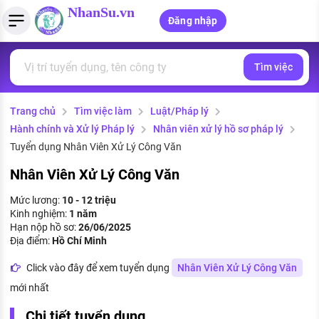
NhanSu.vn
Đăng nhập
Tìm việc
PHÁP LUẬT VIỆT NAM
Tìm việc làm
Quản lý CV
Tính lương Gross - Net
Văn bản pháp luật
Trang chủ
Tìm việc làm
Luật/Pháp lý
Việc làm ngành luật
Tải CV lên
Tính thuế thu nhập cá nhân
Chính sách mới
Hành chính và Xử lý Pháp lý
Nhân viên xử lý hồ sơ pháp lý
Việc làm lương cao
Tạo CV trực tuyến
Tính trợ cấp thất nghiệp
Tuyển dụng Nhân Viên Xử Lý Công Văn
PHÁP LUẬT LAO ĐỘNG
Nhân Viên Xử Lý Công Văn
Lao động và tiền lương
Việc làm tốt nhất
MẪU CV THEO STYLE
Mức lương:
10 - 12 triệu
Bảo hiểm và phúc lợi
Kinh nghiệm:
1 năm
CÔNG TY
Mẫu CV đơn giản
Hạn nộp hồ sơ:
26/06/2025
Thuế thu nhập
Địa điểm:
Hồ Chí Minh
Danh sách nhà tuyển dụng
Mẫu CV hiện đại
Click vào đây để xem tuyển dụng
Nhân Viên Xử Lý Công Văn
Hồ sơ biểu mẫu
Nhà tuyển dụng hàng đầu
mới nhất
Chính sách lao động
Chi tiết tuyển dụng