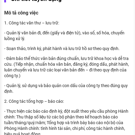
KHÁM PHÁ NGHỀ NGHIỆP
Mô tả công việc
Tử vi nghề nghiệp
1. Công tác văn thư – lưu trữ:
Kỹ năng nghề nghiệp
- Quản lý văn bản đi, đến (giấy và điện tử), vào sổ, số hóa, chuyển
HƯỚNG NGHIỆP VIỆC LÀM
luồng xử lý.
Đặc trưng từng nghề
- Soạn thảo, trình ký, phát hành và lưu trữ hồ sơ theo quy định.
- Đảm bảo thể thức văn bản đúng chuẩn, lưu trữ khoa học và dễ tra
Xu hướng việc làm
cứu. (Tiếp nhận, chuẩn hóa văn bản, đăng ký, đóng dấu, phát hành,
luân chuyển và lưu trữ các loại văn bản đến – đi theo quy định của
XÂY DỰNG VÀ PHÁT TRIỂN ĐỘI NGŨ
công ty.)
NHÂN SỰ
- Quản lý, sử dụng và bảo quản con dấu của công ty theo đúng quy
TUYỂN DỤNG VIỆC LÀM
định.
2. Công tác tổng hợp – báo cáo:
- Thực hiện các báo cáo định kỳ, đột xuất theo yêu cầu phòng Hành
chính: Thu thập số liệu từ các bộ phận theo kế hoạch báo cáo
tuần/tháng/quý/năm; Tổng hợp và trình bày báo cáo nội bộ của
Phòng Hành chính: tình hình tài sản, chi phí, công tác hành chính,
hiệu quả hoạt động...