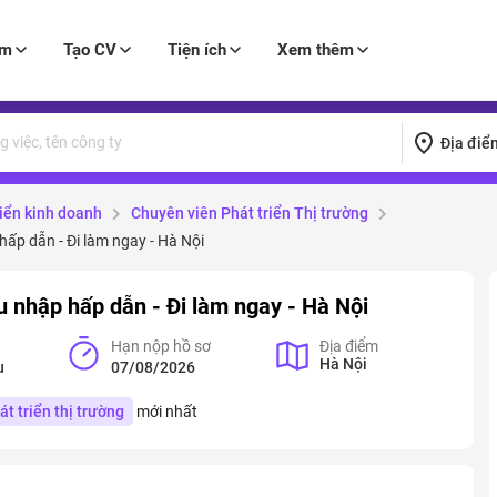
àm
Tạo CV
Tiện ích
Xem thêm
Địa điể
riển kinh doanh
Chuyên viên Phát triển Thị trường
hấp dẫn - Đi làm ngay - Hà Nội
hu nhập hấp dẫn - Đi làm ngay - Hà Nội
Hạn nộp hồ sơ
Địa điểm
Hà Nội
u
07/08/2026
t triển thị trường
mới nhất