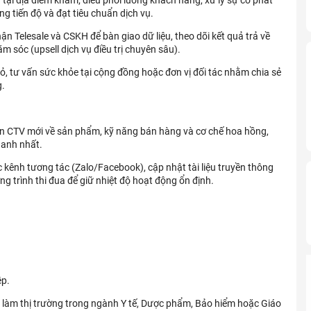
ng tiến độ và đạt tiêu chuẩn dịch vụ.
ận Telesale và CSKH để bàn giao dữ liệu, theo dõi kết quả trả về
 sóc (upsell dịch vụ điều trị chuyên sâu).
hỏ, tư vấn sức khỏe tại cộng đồng hoặc đơn vị đối tác nhằm chia sẻ
g.
n CTV mới về sản phẩm, kỹ năng bán hàng và cơ chế hoa hồng,
hanh nhất.
c kênh tương tác (Zalo/Facebook), cập nhật tài liệu truyền thông
ng trình thi đua để giữ nhiệt độ hoạt động ổn định.
ệp.
m làm thị trường trong ngành Y tế, Dược phẩm, Bảo hiểm hoặc Giáo