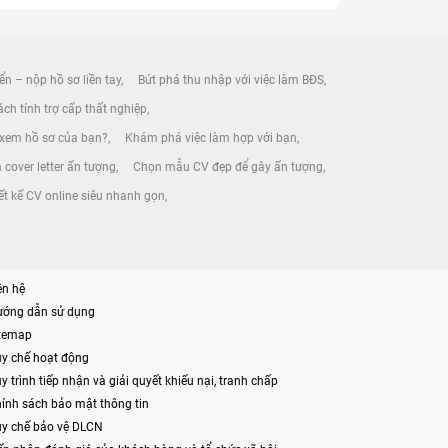
ển – nộp hồ sơ liền tay
Bứt phá thu nhập với việc làm BĐS
ch tính trợ cấp thất nghiệp
 xem hồ sơ của bạn?
Khám phá việc làm hợp với bạn
 cover letter ấn tượng
Chọn mẫu CV đẹp để gây ấn tượng
ết kế CV online siêu nhanh gọn
ên hệ
ướng dẫn sử dụng
itemap
y chế hoạt động
y trình tiếp nhận và giải quyết khiếu nại, tranh chấp
ính sách bảo mật thông tin
y chế bảo vệ DLCN