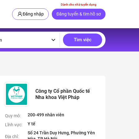
Dành cho nhà tuyển dụng
Đăng nhập
Đăng tuyển & tìm hồ sơ
Tìm việc
m
Công ty Cổ phần Quốc tế
Nha khoa Việt Pháp
200-499 nhân viên
Quy mô:
Y tế
Lĩnh vực:
Số 24 Trần Duy Hưng, Phường Yên
Địa chỉ:
Hòa, TP Hà Nội