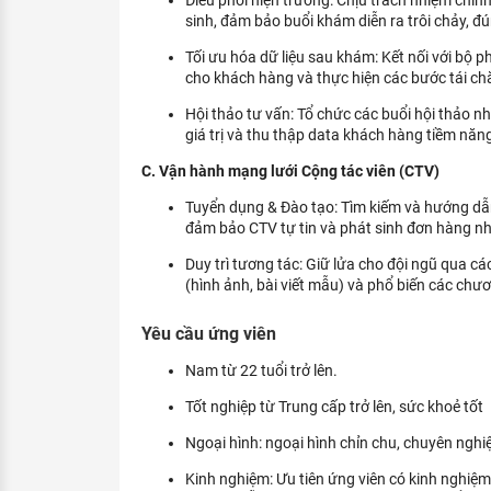
sinh, đảm bảo buổi khám diễn ra trôi chảy, đú
Tối ưu hóa dữ liệu sau khám: Kết nối với bộ ph
cho khách hàng và thực hiện các bước tái chăm
Hội thảo tư vấn: Tổ chức các buổi hội thảo n
giá trị và thu thập data khách hàng tiềm năn
C. Vận hành mạng lưới Cộng tác viên (CTV)
Tuyển dụng & Đào tạo: Tìm kiếm và hướng dẫ
đảm bảo CTV tự tin và phát sinh đơn hàng n
Duy trì tương tác: Giữ lửa cho đội ngũ qua cá
(hình ảnh, bài viết mẫu) và phổ biến các chươ
Yêu cầu ứng viên
Nam từ 22 tuổi trở lên.
Tốt nghiệp từ Trung cấp trở lên, sức khoẻ tốt
Ngoại hình: ngoại hình chỉn chu, chuyên nghi
Kinh nghiệm: Ưu tiên ứng viên có kinh nghiệ