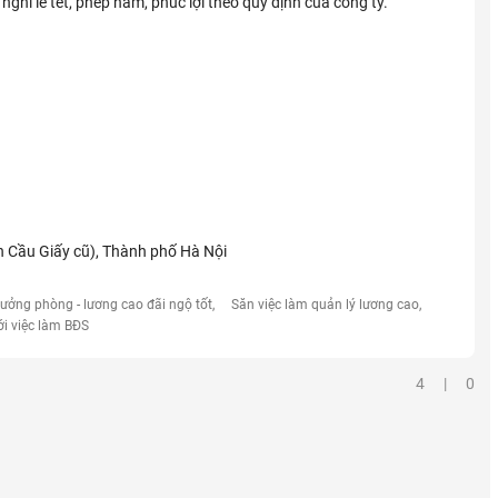
hỉ lễ tết, phép năm, phúc lợi theo quy định của công ty.
Cầu Giấy cũ), Thành phố Hà Nội
rưởng phòng - lương cao đãi ngộ tốt
Săn việc làm quản lý lương cao
ới việc làm BĐS
4 | 0