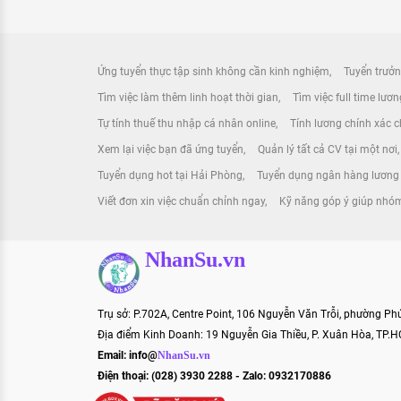
Ứng tuyển thực tập sinh không cần kinh nghiệm
Tuyển trưởn
Tìm việc làm thêm linh hoạt thời gian
Tìm việc full time lươ
Tự tính thuế thu nhập cá nhân online
Tính lương chính xác ch
Xem lại việc bạn đã ứng tuyển
Quản lý tất cả CV tại một nơi
Tuyển dụng hot tại Hải Phòng
Tuyển dụng ngân hàng lương
Viết đơn xin việc chuẩn chỉnh ngay
Kỹ năng góp ý giúp nhóm
NhanSu.vn
Trụ sở: P.702A, Centre Point, 106 Nguyễn Văn Trỗi, phường P
Địa điểm Kinh Doanh: 19 Nguyễn Gia Thiều, P. Xuân Hòa, TP.
Email:
info@
NhanSu.vn
Điện thoại: (028) 3930 2288 - Zalo: 0932170886