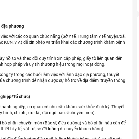
n địa phương
việc với các cơ quan chức năng (Sở Y tế, Trung tâm Y tế huyện/xã,
c KCN, v.v.) để xin phép và triển khai các chương trình khám bệnh
ày hồ sơ và theo dõi quy trình xin cấp phép, giấy tờ liên quan đến
h hợp pháp và uy tín thương hiệu trong mọi hoạt động.
ông ty trong các buổi làm việc với lãnh đạo địa phương, thuyết
n của chương trình để nhận được sự hỗ trợ về địa điểm, truyền thông
nghiệp/Tổ chức)
 doanh nghiệp, cơ quan có nhu cầu khám sức khỏe định kỳ. Thuyết
trình, chi phí, ưu đãi, đội ngũ bác sĩ chuyên môn).
i bộ phận chuyên môn (Bác sĩ, điều dưỡng) và bộ phận hậu cần để
thiết bị y tế, vật tư, sơ đồ luồng di chuyển khách hàng).
 tại địa điểm khám; điều phối luồng khách hàng, xử lý sự cố phát