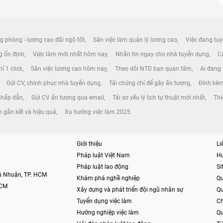
g phòng - lương cao đãi ngộ tốt
Săn việc làm quản lý lương cao
Việc đang tuy
ng ổn định
Việc làm mới nhất hôm nay
Nhắn tin ngay cho nhà tuyển dụng
Cá
ỉ 1 click
Săn việc lương cao hôm nay
Theo dõi NTD bạn quan tâm
Ai đang
Gửi CV, chinh phục nhà tuyển dụng
Tải chứng chỉ để gây ấn tượng
Đính kèm
 hấp dẫn
Gửi CV ấn tượng qua email
Tải sơ yếu lý lịch tự thuật mới nhất
Thi
 gắn kết và hiệu quả
Xu hướng việc làm 2025
Giới thiệu
Li
Pháp luật Việt Nam
H
Pháp luật lao động
S
hú Nhuận, TP. HCM
Khám phá nghề nghiệp
Qu
HCM
Xây dựng và phát triển đội ngũ nhân sự
Qu
Tuyển dụng việc làm
Ch
Hướng nghiệp việc làm
Qu