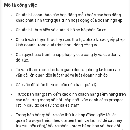
KHÁM PHÁ NGHỀ NGHIỆP
Mô tả công việc
Tử vi nghề nghiệp
Chuẩn bị, soạn thảo các hợp đồng mẫu hoặc các hợp đồng
khác phát sinh trong quá trình hoạt động của doanh nghiệp.
Kỹ năng nghề nghiệp
Chuẩn bị, thực hiện và quản lý hồ sơ bộ phận Sales
HƯỚNG NGHIỆP VIỆC LÀM
Chịu trách nhiệm thực hiện các thủ tục pháp lý, các giấy phép
kinh doanh trong quá trình hoạt động công ty.
Đặc trưng từng nghề
Giải quyết các tranh chấp pháp lý của công ty và các đơn vị
Xu hướng việc làm
đối tác.
XÂY DỰNG VÀ PHÁT TRIỂN ĐỘI NGŨ
Tư vấn tham mưu cho ban giám đốc và phòng kế toán các
NHÂN SỰ
vấn đề liên quan đến luật thuế và luật doanh nghiệp
Các vấn đề khác theo ưu cầu của ban quản lý.
TUYỂN DỤNG VIỆC LÀM
Trước bán hàng: tìm kiếm xác định khách hàng tiềm năng trên
các nền tảng mạng xã hội - cập nhật vào danh sách prospect
list => sau đó sẽ đẩy cho sales staff
Trong bán hàng: hỗ trợ các thủ tục hợp đồng- giấy tờ liên
quan (từ soạn thảo, theo dõi tiến trình và lưu trữ để sau này
tra cứu nếu cần)/ hỗ trợ nhận - order hàng hoá và theo dõi