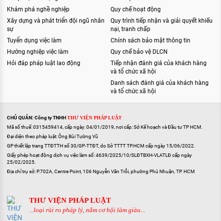
Khám phá nghề nghiệp
Quy chế hoạt động
Xây dựng và phát triển đội ngũ nhân
Quy trình tiếp nhận và giải quyết khiếu
sự
nại, tranh chấp
Tuyển dụng việc làm
Chính sách bảo mật thông tin
Hướng nghiệp việc làm
Quy chế bảo vệ DLCN
Hỏi đáp pháp luật lao động
Tiếp nhận đánh giá của khách hàng
và tổ chức xã hội
Danh sách đánh giá của khách hàng
và tổ chức xã hội
CHỦ QUẢN: Công ty TNHH
THƯ VIỆN PHÁP LUẬT
Mã số thuế: 0315459414, cấp ngày: 04/01/2019, nơi cấp: Sở Kế hoạch và Đầu tư TP HCM.
Đại diện theo pháp luật: Ông Bùi Tường Vũ
GP thiết lập trang TTĐTTH số 30/GP-TTĐT, do Sở TTTT TP.HCM cấp ngày 15/06/2022.
Giấy phép hoạt động dịch vụ việc làm số: 4639/2025/10/SLĐTBXH-VLATLĐ cấp ngày
25/02/2025.
Địa chỉ trụ sở: P.702A, Centre Point, 106 Nguyễn Văn Trỗi, phường Phú Nhuận, TP. HCM
THƯ VIỆN PHÁP LUẬT
...loại rủi ro pháp lý, nắm cơ hội làm giàu...