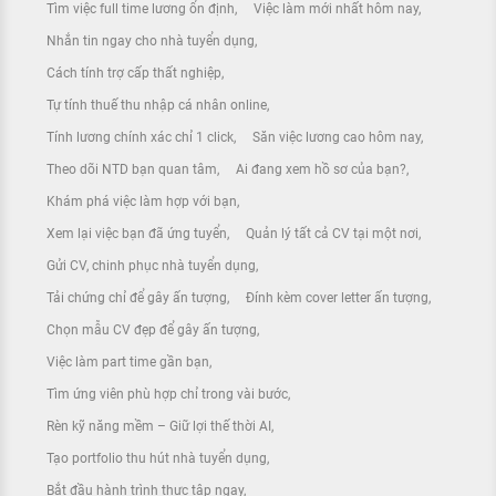
Tìm việc full time lương ổn định
Việc làm mới nhất hôm nay
Nhắn tin ngay cho nhà tuyển dụng
Cách tính trợ cấp thất nghiệp
Tự tính thuế thu nhập cá nhân online
Tính lương chính xác chỉ 1 click
Săn việc lương cao hôm nay
Theo dõi NTD bạn quan tâm
Ai đang xem hồ sơ của bạn?
Khám phá việc làm hợp với bạn
Xem lại việc bạn đã ứng tuyển
Quản lý tất cả CV tại một nơi
Gửi CV, chinh phục nhà tuyển dụng
Tải chứng chỉ để gây ấn tượng
Đính kèm cover letter ấn tượng
Chọn mẫu CV đẹp để gây ấn tượng
Việc làm part time gần bạn
Tìm ứng viên phù hợp chỉ trong vài bước
Rèn kỹ năng mềm – Giữ lợi thế thời AI
Tạo portfolio thu hút nhà tuyển dụng
Bắt đầu hành trình thực tập ngay