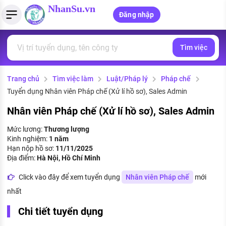
NhanSu.vn
Đăng nhập
Tìm việc
PHÁP LUẬT VIỆT NAM
Tìm việc làm
Quản lý CV
Tính lương Gross - Net
Văn bản pháp luật
Trang chủ
Tìm việc làm
Luật/Pháp lý
Pháp chế
Việc làm ngành luật
Tải CV lên
Tính thuế thu nhập cá nhân
Chính sách mới
Tuyển dụng Nhân viên Pháp chế (Xử lí hồ sơ), Sales Admin
Việc làm lương cao
Tạo CV trực tuyến
Tính trợ cấp thất nghiệp
PHÁP LUẬT LAO ĐỘNG
Nhân viên Pháp chế (Xử lí hồ sơ), Sales Admin
Lao động và tiền lương
Việc làm tốt nhất
Mức lương:
Thương lượng
MẪU CV THEO STYLE
Kinh nghiệm:
1 năm
Bảo hiểm và phúc lợi
Hạn nộp hồ sơ:
11/11/2025
CÔNG TY
Mẫu CV đơn giản
Địa điểm:
Hà Nội, Hồ Chí Minh
Thuế thu nhập
Danh sách nhà tuyển dụng
Click vào đây để xem tuyển dụng
Nhân viên Pháp chế
mới
Mẫu CV hiện đại
nhất
Hồ sơ biểu mẫu
Nhà tuyển dụng hàng đầu
Chi tiết tuyển dụng
Chính sách lao động