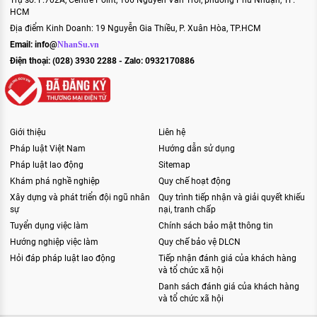
HCM
[Hết hạn] Tuyển gấp (03) Học Việc
Ngành Luật
Địa điểm Kinh Doanh: 19 Nguyễn Gia Thiều, P. Xuân Hòa, TP.HCM
Email:
info@
NhanSu.vn
Công ty Luật TNHH Đầu tư Quốc tế An
Phát
Điện thoại: (028) 3930 2288 - Zalo: 0932170886
Giới thiệu
Liên hệ
Pháp luật Việt Nam
Hướng dẫn sử dụng
Pháp luật lao động
Sitemap
Khám phá nghề nghiệp
Quy chế hoạt động
Xây dựng và phát triển đội ngũ nhân
Quy trình tiếp nhận và giải quyết khiếu
sự
nại, tranh chấp
Tuyển dụng việc làm
Chính sách bảo mật thông tin
Hướng nghiệp việc làm
Quy chế bảo vệ DLCN
Hỏi đáp pháp luật lao động
Tiếp nhận đánh giá của khách hàng
và tổ chức xã hội
Danh sách đánh giá của khách hàng
và tổ chức xã hội