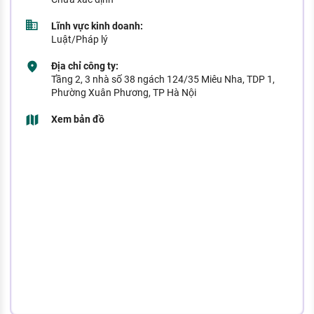
Lĩnh vực kinh doanh:
Luật/Pháp lý
[Hết hạn] Chuyên viên Pháp lý
Công ty Luật TNHH Đầu tư Quốc tế An
Địa chỉ công ty:
Phát
Tầng 2, 3 nhà số 38 ngách 124/35 Miêu Nha, TDP 1,
Phường Xuân Phương, TP Hà Nội
Xem bản đồ
[Hết hạn] Luật sư
Công ty Luật TNHH Đầu tư Quốc tế An
Phát
[Hết hạn] Học việc
Công ty Luật TNHH Đầu tư Quốc tế An
Phát