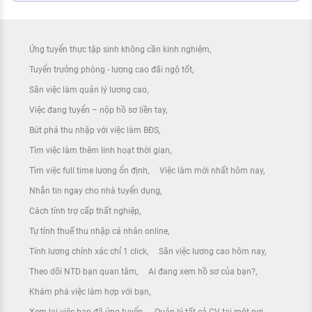
[Hết hạn] Tuyển dụng Học việc
Ứng tuyển thực tập sinh không cần kinh nghiệm
Công ty Luật TNHH Đầu tư Quốc tế An
Phát
Tuyển trưởng phòng - lương cao đãi ngộ tốt
Săn việc làm quản lý lương cao
Việc đang tuyển – nộp hồ sơ liền tay
Bứt phá thu nhập với việc làm BĐS
[Hết hạn] Nhân Viên Học Việc
Tìm việc làm thêm linh hoạt thời gian
Công ty Luật TNHH Đầu tư Quốc tế An
Phát
Tìm việc full time lương ổn định
Việc làm mới nhất hôm nay
Nhắn tin ngay cho nhà tuyển dụng
Cách tính trợ cấp thất nghiệp
Tự tính thuế thu nhập cá nhân online
[Hết hạn] Tập Sự Luật Sư
Tính lương chính xác chỉ 1 click
Săn việc lương cao hôm nay
Công ty Luật TNHH Đầu tư Quốc tế An
Phát
Theo dõi NTD bạn quan tâm
Ai đang xem hồ sơ của bạn?
Khám phá việc làm hợp với bạn
Xem lại việc bạn đã ứng tuyển
Quản lý tất cả CV tại một nơi