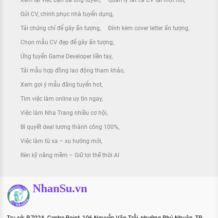
Gửi CV, chinh phục nhà tuyển dụng
[Hết hạn] Nhân viên Luật
Tải chứng chỉ để gây ấn tượng
Đính kèm cover letter ấn tượng
Công ty Luật TNHH Đầu tư Quốc tế An
Phát
Chọn mẫu CV đẹp để gây ấn tượng
Ứng tuyển Game Developer liền tay
Tải mẫu hợp đồng lao động tham khảo
Xem gợi ý mẫu đăng tuyển hot
[Hết hạn] Tuyển dụng Học Việc
Ngành Luật
Tìm việc làm online uy tín ngay
Công ty Luật TNHH Đầu tư Quốc tế An
Việc làm Nha Trang nhiều cơ hội
Phát
Bí quyết deal lương thành công 100%
Việc làm từ xa – xu hướng mới
Rèn kỹ năng mềm – Giữ lợi thế thời AI
[Hết hạn] Chuyên Viên Pháp Lý
Công ty Luật TNHH Đầu tư Quốc tế An
Phát
NhanSu.vn
Trụ sở: P.702A, Centre Point, 106 Nguyễn Văn Trỗi, phường Phú Nhuận, TP.