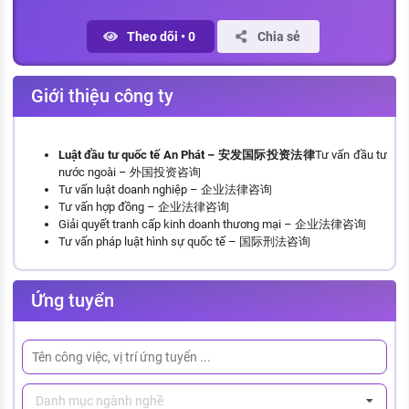
KHÁM PHÁ NGHỀ NGHIỆP
Theo dõi
•
0
Chia sẻ
Tử vi nghề nghiệp
Kỹ năng nghề nghiệp
Giới thiệu công ty
HƯỚNG NGHIỆP VIỆC LÀM
Đặc trưng từng nghề
Luật đầu tư quốc tế An Phát – 安发国际投资法律
Tư vấn đầu tư
nước ngoài – 外国投资咨询
Xu hướng việc làm
Tư vấn luật doanh nghiệp – 企业法律咨询
Tư vấn hợp đồng – 企业法律咨询
XÂY DỰNG VÀ PHÁT TRIỂN ĐỘI NGŨ
Giải quyết tranh cấp kinh doanh thương mại – 企业法律咨询
NHÂN SỰ
Tư vấn pháp luật hình sự quốc tế – 国际刑法咨询
TUYỂN DỤNG VIỆC LÀM
Ứng tuyển
Danh mục ngành nghề