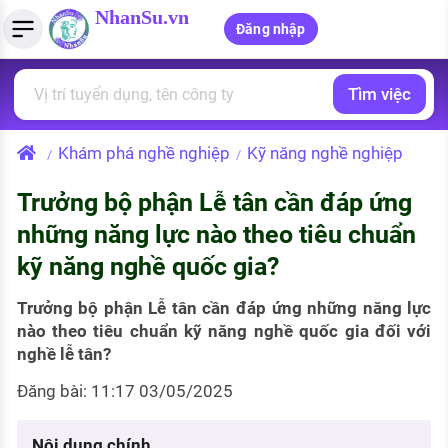
NhanSu.vn
Đăng nhập
Tìm việc
PHÁP LUẬT VIỆT NAM
Tìm việc làm
Quản lý CV
Tính lương Gross - Net
Văn bản pháp luật
Khám phá nghề nghiệp
Kỹ năng nghề nghiệp
/
/
Việc làm ngành luật
Tải CV lên
Tính thuế thu nhập cá nhân
Chính sách mới
Trưởng bộ phận Lễ tân cần đáp ứng
Việc làm lương cao
Tạo CV trực tuyến
Tính trợ cấp thất nghiệp
PHÁP LUẬT LAO ĐỘNG
những năng lực nào theo tiêu chuẩn
Lao động và tiền lương
Việc làm tốt nhất
kỹ năng nghề quốc gia?
MẪU CV THEO STYLE
Bảo hiểm và phúc lợi
CÔNG TY
Mẫu CV đơn giản
Trưởng bộ phận Lễ tân cần đáp ứng những năng lực
nào theo tiêu chuẩn kỹ năng nghề quốc gia đối với
Thuế thu nhập
Danh sách nhà tuyển dụng
nghề lễ tân?
Mẫu CV hiện đại
Hồ sơ biểu mẫu
Đăng bài: 11:17 03/05/2025
Nhà tuyển dụng hàng đầu
Chính sách lao động
Nội dung chính