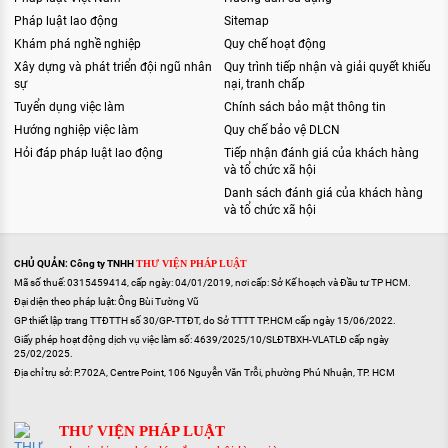
Pháp luật lao động
Sitemap
Khám phá nghề nghiệp
Quy chế hoạt động
Xây dựng và phát triển đội ngũ nhân
Quy trình tiếp nhận và giải quyết khiếu
sự
nại, tranh chấp
Tuyển dụng việc làm
Chính sách bảo mật thông tin
Hướng nghiệp việc làm
Quy chế bảo vệ DLCN
Hỏi đáp pháp luật lao động
Tiếp nhận đánh giá của khách hàng
và tổ chức xã hội
Danh sách đánh giá của khách hàng
và tổ chức xã hội
CHỦ QUẢN: Công ty TNHH
THƯ VIỆN PHÁP LUẬT
Mã số thuế: 0315459414, cấp ngày: 04/01/2019, nơi cấp: Sở Kế hoạch và Đầu tư TP HCM.
Đại diện theo pháp luật: Ông Bùi Tường Vũ
GP thiết lập trang TTĐTTH số 30/GP-TTĐT, do Sở TTTT TP.HCM cấp ngày 15/06/2022.
Giấy phép hoạt động dịch vụ việc làm số: 4639/2025/10/SLĐTBXH-VLATLĐ cấp ngày
25/02/2025.
Địa chỉ trụ sở: P.702A, Centre Point, 106 Nguyễn Văn Trỗi, phường Phú Nhuận, TP. HCM
THƯ VIỆN PHÁP LUẬT