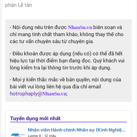
phận Lễ tân
- Nội dung nêu trên được
biên soạn và
NhanSu.vn
chỉ mang tính chất tham khảo, không thay thế cho
các tư vấn chuyên sâu từ chuyên gia.
- Điều khoản được áp dụng (nếu có) có thể đã hết
hiệu lực tại thời điểm bạn đang đọc. Quý khách vui
lòng kiểm tra lại thông tin trước khi áp dụng.
- Mọi ý kiến thắc mắc về bản quyền, nội dung của
bài viết vui lòng liên hệ qua địa chỉ email
hotrophaply@
;
NhanSu.vn
Tuyển dụng mới nhất
Nhân viên Hành chính Nhân sự (Kinh Nghiệm
Từ 1 Năm - Làm Việc Tại HCM)
Lương 9 - 12 triệu