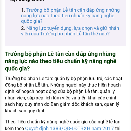
KHÁM PHÁ NGHỀ NGHIỆP
Trưởng bộ phận Lễ tân cần đáp ứng những
Tử vi nghề nghiệp
năng lực nào theo tiêu chuẩn kỹ năng nghề
quốc gia?
Kỹ năng nghề nghiệp
Năng lực tuyển dụng, lựa chọn và giữ nhân
viên của Trưởng bộ phận Lễ tân thế nào?
HƯỚNG NGHIỆP VIỆC LÀM
Đặc trưng từng nghề
Trưởng bộ phận Lễ tân cần đáp ứng những
năng lực nào theo tiêu chuẩn kỹ năng nghề
Xu hướng việc làm
quốc gia?
XÂY DỰNG VÀ PHÁT TRIỂN ĐỘI NGŨ
NHÂN SỰ
Trưởng bộ phận Lễ tân: quản lý bộ phận lưu trú, các hoạt
động bộ phận Lễ tân. Những người này thực hiện hoạch
TUYỂN DỤNG VIỆC LÀM
định kế hoạch hoạt động của bộ phận Lễ tân, quản lý
nhân viên, sắp xếp lịch làm việc và triển khai các chính
sách hay quy trình do Ban giám đốc khách sạn, quản lý
khách sạn quy định.
Theo Tiêu chuẩn kỹ năng nghề quốc gia của nghề lễ tân
Quyết định 1383/QĐ-LĐTBXH năm 2017
kèm theo
thì