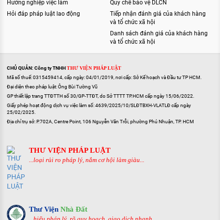
Hướng nghiệp việc làm
Quy chế bảo vệ DLCN
Hỏi đáp pháp luật lao động
Tiếp nhận đánh giá của khách hàng
và tổ chức xã hội
Danh sách đánh giá của khách hàng
và tổ chức xã hội
CHỦ QUẢN: Công ty TNHH
THƯ VIỆN PHÁP LUẬT
Mã số thuế: 0315459414, cấp ngày: 04/01/2019, nơi cấp: Sở Kế hoạch và Đầu tư TP HCM.
Đại diện theo pháp luật: Ông Bùi Tường Vũ
GP thiết lập trang TTĐTTH số 30/GP-TTĐT, do Sở TTTT TP.HCM cấp ngày 15/06/2022.
Giấy phép hoạt động dịch vụ việc làm số: 4639/2025/10/SLĐTBXH-VLATLĐ cấp ngày
25/02/2025.
Địa chỉ trụ sở: P.702A, Centre Point, 106 Nguyễn Văn Trỗi, phường Phú Nhuận, TP. HCM
THƯ VIỆN PHÁP LUẬT
...loại rủi ro pháp lý, nắm cơ hội làm giàu...
Thư Viện
Nhà Đất
...hiểu pháp lý, rõ quy hoạch, giao dịch nhanh...