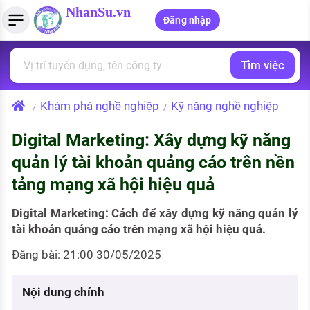
NhanSu.vn
Đăng nhập
Tìm việc
PHÁP LUẬT VIỆT NAM
Tìm việc làm
Quản lý CV
Tính lương Gross - Net
Văn bản pháp luật
Khám phá nghề nghiệp
Kỹ năng nghề nghiệp
/
/
Việc làm ngành luật
Tải CV lên
Tính thuế thu nhập cá nhân
Chính sách mới
Digital Marketing: Xây dựng kỹ năng
Việc làm lương cao
Tạo CV trực tuyến
Tính trợ cấp thất nghiệp
PHÁP LUẬT LAO ĐỘNG
quản lý tài khoản quảng cáo trên nền
Lao động và tiền lương
Việc làm tốt nhất
tảng mạng xã hội hiệu quả
MẪU CV THEO STYLE
Bảo hiểm và phúc lợi
CÔNG TY
Mẫu CV đơn giản
Digital Marketing: Cách để xây dựng kỹ năng quản lý
tài khoản quảng cáo trên mạng xã hội hiệu quả.
Thuế thu nhập
Danh sách nhà tuyển dụng
Mẫu CV hiện đại
Đăng bài: 21:00 30/05/2025
Hồ sơ biểu mẫu
Nhà tuyển dụng hàng đầu
Nội dung chính
Chính sách lao động