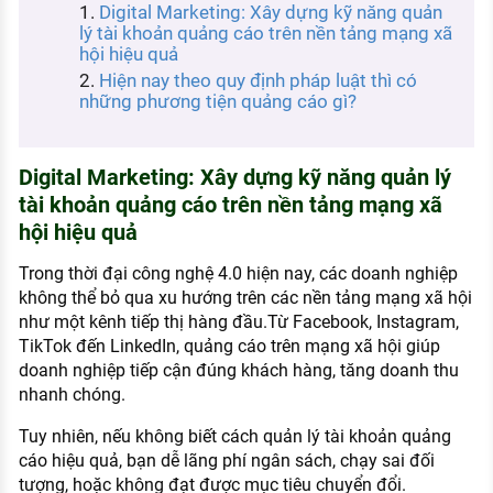
Digital Marketing: Xây dựng kỹ năng quản
KHÁM PHÁ NGHỀ NGHIỆP
lý tài khoản quảng cáo trên nền tảng mạng xã
hội hiệu quả
Tử vi nghề nghiệp
Hiện nay theo quy định pháp luật thì có
những phương tiện quảng cáo gì?
Kỹ năng nghề nghiệp
HƯỚNG NGHIỆP VIỆC LÀM
Digital Marketing: Xây dựng kỹ năng quản lý
Đặc trưng từng nghề
tài khoản quảng cáo trên nền tảng mạng xã
Xu hướng việc làm
hội hiệu quả
XÂY DỰNG VÀ PHÁT TRIỂN ĐỘI NGŨ
Trong thời đại công nghệ 4.0 hiện nay, các doanh nghiệp
NHÂN SỰ
không thể bỏ qua xu hướng trên các nền tảng mạng xã hội
như một kênh tiếp thị hàng đầu.Từ Facebook, Instagram,
TUYỂN DỤNG VIỆC LÀM
TikTok đến LinkedIn, quảng cáo trên mạng xã hội giúp
doanh nghiệp tiếp cận đúng khách hàng, tăng doanh thu
nhanh chóng.
Tuy nhiên, nếu không biết cách quản lý tài khoản quảng
cáo hiệu quả, bạn dễ lãng phí ngân sách, chạy sai đối
tượng, hoặc không đạt được mục tiêu chuyển đổi.