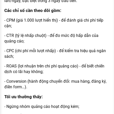
lần/ngày, đặc biệt trong 3 ngày đầu tiên.
Các chỉ số cần theo dõi gồm:
- CPM (giá 1.000 lượt hiển thị) - để đánh giá chi phí tiếp
cận;
- CTR (tỷ lệ nhấp chuột) - để đo mức độ hấp dẫn của
quảng cáo;
- CPC (chi phí mỗi lượt nhấp) - để kiểm tra hiệu quả ngân
sách;
- ROAS (lợi nhuận trên chi phí quảng cáo) - để biết chiến
dịch có lãi hay không;
- Conversion (hành động chuyển đổi: mua hàng, đăng ký,
điền form…).
Tối ưu thường thấy:
- Ngừng nhóm quảng cáo hoạt động kém;