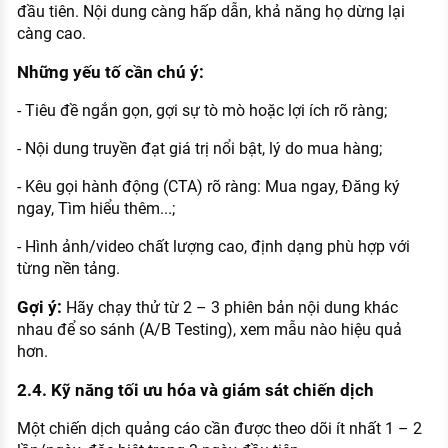
đầu tiên. Nội dung càng hấp dẫn, khả năng họ dừng lại
càng cao.
Những yếu tố cần chú ý:
- Tiêu đề ngắn gọn, gợi sự tò mò hoặc lợi ích rõ ràng;
- Nội dung truyền đạt giá trị nổi bật, lý do mua hàng;
- Kêu gọi hành động (CTA) rõ ràng: Mua ngay, Đăng ký
ngay, Tìm hiểu thêm...;
- Hình ảnh/video chất lượng cao, định dạng phù hợp với
từng nền tảng.
Gợi ý:
Hãy chạy thử từ 2 – 3 phiên bản nội dung khác
nhau để so sánh (A/B Testing), xem mẫu nào hiệu quả
hơn.
2.4. Kỹ năng tối ưu hóa và giám sát chiến dịch
Một chiến dịch quảng cáo cần được theo dõi ít nhất 1 – 2