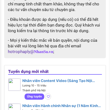
chỉ mang tính chất tham khảo, không thay thế cho
các tư vấn chuyên sâu từ chuyên gia.
- Điều khoản được áp dụng (nếu có) có thể đã hết
hiệu lực tại thời điểm bạn đang đọc. Quý khách vui
lòng kiểm tra lại thông tin trước khi áp dụng.
- Mọi ý kiến thắc mắc về bản quyền, nội dung của
bài viết vui lòng liên hệ qua địa chỉ email
hotrophaply@
;
NhanSu.vn
Tuyển dụng mới nhất
Nhân viên Content Video (Sáng Tạo Nội
Dung (Mỹ Phẩm) - Reel, Tiktok - Fulltime &
Lương 10 - 15 triệu
Thực Tập - Hà Nội)
Thành phố Hà Nội
Ứng tuyển
Nhân viên Hành chính Nhân sự (1 Năm Kinh