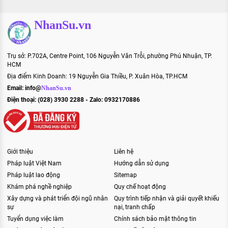
NhanSu.vn
Trụ sở: P.702A, Centre Point, 106 Nguyễn Văn Trỗi, phường Phú Nhuận, TP.
HCM
Địa điểm Kinh Doanh: 19 Nguyễn Gia Thiều, P. Xuân Hòa, TP.HCM
Email:
info@
NhanSu.vn
Điện thoại: (028) 3930 2288 - Zalo: 0932170886
Giới thiệu
Liên hệ
Pháp luật Việt Nam
Hướng dẫn sử dụng
Pháp luật lao động
Sitemap
Khám phá nghề nghiệp
Quy chế hoạt động
Xây dựng và phát triển đội ngũ nhân
Quy trình tiếp nhận và giải quyết khiếu
sự
nại, tranh chấp
Tuyển dụng việc làm
Chính sách bảo mật thông tin