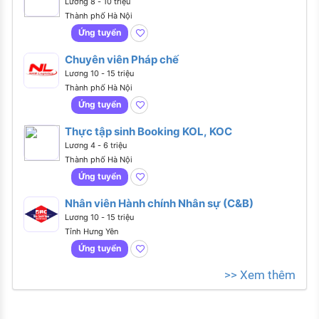
Nghiệm - Tại Hà Nội)
Lương 8 - 10 triệu
Thành phố Hà Nội
Ứng tuyển
Chuyên viên Pháp chế
Lương 10 - 15 triệu
Thành phố Hà Nội
Ứng tuyển
Thực tập sinh Booking KOL, KOC
Lương 4 - 6 triệu
Thành phố Hà Nội
Ứng tuyển
Nhân viên Hành chính Nhân sự (C&B)
Lương 10 - 15 triệu
Tỉnh Hưng Yên
Ứng tuyển
>> Xem thêm